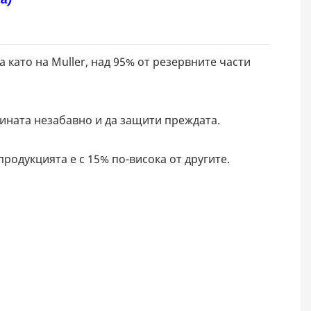
а като на Muller, над 95% от резервните части
шината незабавно и да защити преждата.
родукцията е с 15% по-висока от другите.