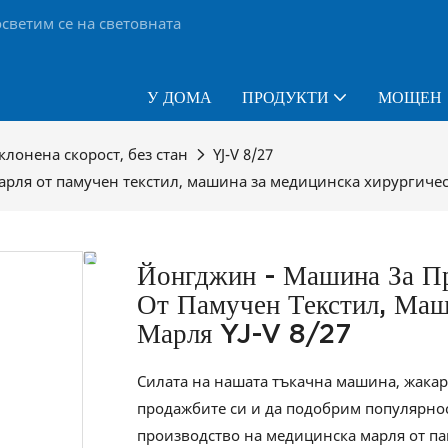
светим се на световната
У ДОМА
ПРОДУКТИ
МОЩЕН
клонена скорост, без стан
YJ-V 8/27
ля от памучен текстил, машина за медицинска хирургическ
Йонгджин - Машина За П
От Памучен Текстил, Маш
Марля YJ-V 8/27
Силата на нашата тъкачна машина, жакар
продажбите си и да подобрим популярнос
производство на медицинска марля от па