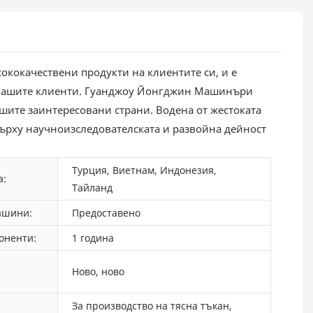
ококачествени продукти на клиентите си, и е
а нашите клиенти. Гуанджоу Йонгджин Машинъри
шите заинтересовани страни. Водена от жестоката
ърху научноизследователската и развойна дейност
Турция, Виетнам, Индонезия,
а:
Тайланд
ашини:
Предоставено
оненти:
1 година
Ново, ново
За производство на тясна тъкан,