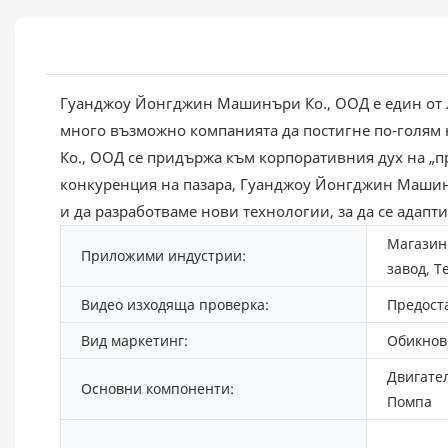
Гуанджоу Йонгджин Машинъри Ко., ООД е един от ли
много възможно компанията да постигне по-голям
Ко., ООД се придържа към корпоративния дух на „п
конкуренция на пазара, Гуанджоу Йонгджин Машинъ
и да разработваме нови технологии, за да се адап
Магазин
Приложими индустрии:
завод, 
Видео изходяща проверка:
Предост
Вид маркетинг:
Обикнов
Двигател
Основни компоненти:
Помпа