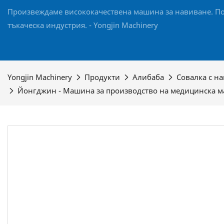
Произвеждаме висококачествена машина за навиване. По
тъкаческа индустрия. - Yongjin Machinery
Yongjin Machinery
Продукти
Алибаба
Совалка с на
Йонгджин - Машина за производство на медицинска мар