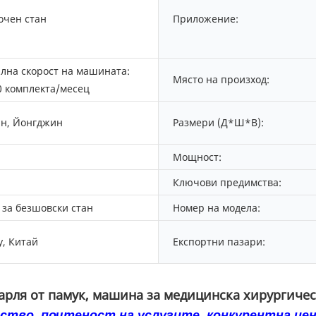
очен стан
Приложение:
лна скорост на машината:
Място на произход:
0 комплекта/месец
н, Йонгджин
Размери (Д*Ш*В):
Мощност:
Ключови предимства:
за безшовски стан
Номер на модела:
у, Китай
Експортни пазари:
рля от памук, машина за медицинска хирургичес
ство, почтеност на услугите, конкурентна цен