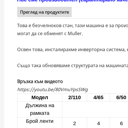
Преглед на продуктите
Това е безчелноков стан, тази машина е за произ
могат да се обменят с Muller.
Освен това, инсталирахме инверторна система, 
Също така обновяваме структурата на машината, 
Връзка към видеото
https://youtu.be/80VmuYpsSWg
Модел
2/110
4/65
6/50
Дължина на
рамката
Брой ленти
2
4
6