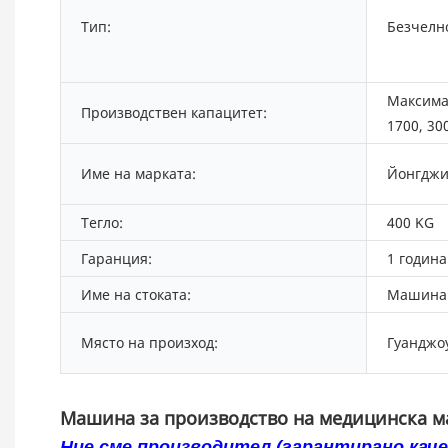
Тип:
Безчелн
Максима
Производствен капацитет:
1700, 30
Име на марката:
Йонгджи
Тегло:
400 KG
Гаранция:
1 година
Име на стоката:
Машина 
Място на произход:
Гуанджо
Машина за производство на медицинска ма
Ние сме производител (гарантирано каче