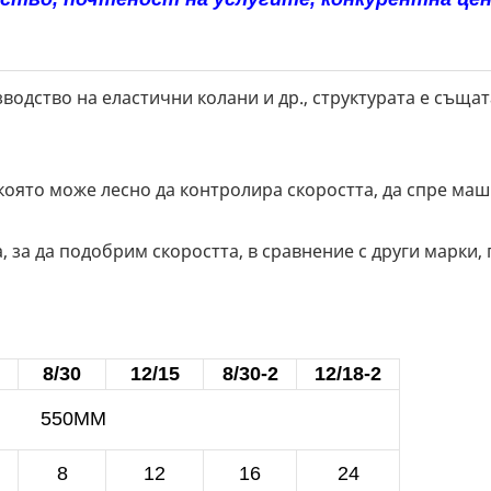
водство на еластични колани и др., структурата е същат
която може лесно да контролира скоростта, да спре ма
за да подобрим скоростта, в сравнение с други марки, п
8/30
12/15
8/30-2
12/18-2
550MM
8
12
16
24