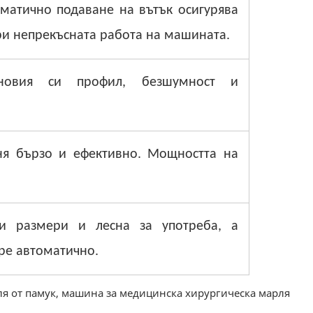
оматично подаване на вътък осигурява
ри непрекъсната работа на машината.
 новия си профил, безшумност и
ня бързо и ефективно. Мощността на
ки размери и лесна за употреба, а
пре автоматично.