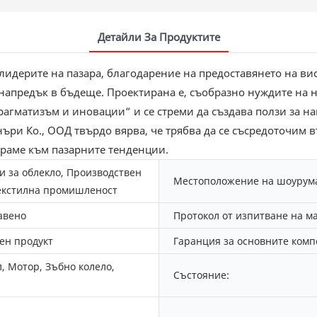
Детайли За Продуктите
дерите на пазара, благодарение на предоставянето на вис
 напредък в бъдеще. Проектирана е, съобразно нуждите н
рагматизъм и иновации“ и се стреми да създава ползи за на
ри Ко., ООД твърдо вярва, че трябва да се съсредоточим в
тираме към пазарните тенденции.
и за облекло, Производствен
Местоположение на шоурум
Текстилна промишленост
авено
Протокол от изпитване на м
ен продукт
Гаранция за основните комп
, Мотор, Зъбно колело,
Състояние: