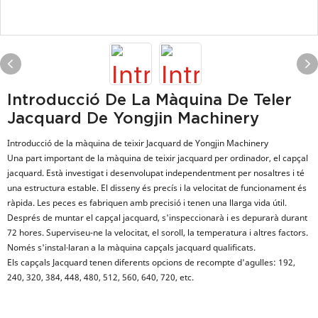
Introducció De La Màquina De Teler
Jacquard De Yongjin Machinery
Introducció de la màquina de teixir Jacquard de Yongjin Machinery
Una part important de la màquina de teixir jacquard per ordinador, el capçal
jacquard. Està investigat i desenvolupat independentment per nosaltres i té
una estructura estable. El disseny és precís i la velocitat de funcionament és
ràpida. Les peces es fabriquen amb precisió i tenen una llarga vida útil.
Després de muntar el capçal jacquard, s'inspeccionarà i es depurarà durant
72 hores. Superviseu-ne la velocitat, el soroll, la temperatura i altres factors.
Només s'instal·laran a la màquina capçals jacquard qualificats.
Els capçals Jacquard tenen diferents opcions de recompte d'agulles: 192,
240, 320, 384, 448, 480, 512, 560, 640, 720, etc.