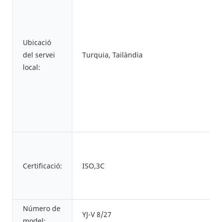
Ubicació
del servei
Turquia, Tailàndia
local:
Certificació:
ISO,3C
Número de
YJ-V 8/27
model: