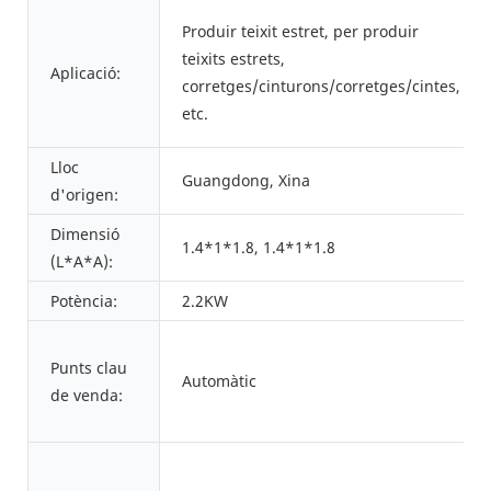
Produir teixit estret, per produir
teixits estrets,
Aplicació:
corretges/cinturons/corretges/cintes,
etc.
Lloc
Guangdong, Xina
d'origen:
Dimensió
1.4*1*1.8, 1.4*1*1.8
(L*A*A):
Potència:
2.2KW
Punts clau
Automàtic
de venda: