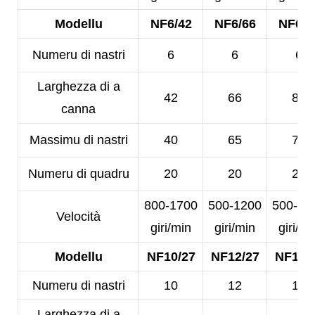
Modellu
NF6/42
NF6/66
NF6/8
Numeru di nastri
6
6
6
Larghezza di a
42
66
80
canna
Massimu di nastri
40
65
78
Numeru di quadru
20
20
20
800-1700
500-1200
500-10
Velocità
giri/min
giri/min
giri/mi
Modellu
NF10/27
NF12/27
NF14/
Numeru di nastri
10
12
14
Larghezza di a