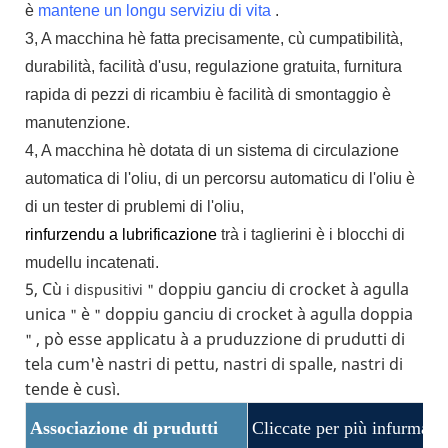
è
mantene un longu serviziu di vita
.
3, A macchina hè fatta precisamente, cù cumpatibilità,
durabilità, facilità d'usu, regulazione gratuita, furnitura
rapida di pezzi di ricambiu è facilità di smontaggio è
manutenzione.
4, A macchina hè dotata di un sistema di circulazione
automatica di l'oliu, di un percorsu automaticu di l'oliu è
di un tester di prublemi di l'oliu,
rinfurzendu a lubrificazione
trà i taglierini è i blocchi di
mudellu incatenati.
5, Cù
doppiu ganciu di crocket à agulla
i dispusitivi
"
unica
è
doppiu ganciu di crocket à agulla doppia
"
"
, pò esse applicatu à a pruduzzione di prudutti di
"
tela cum'è nastri di pettu, nastri di spalle, nastri di
tende è cusì.
Associazione di prudutti
Cliccate per più infurmazi