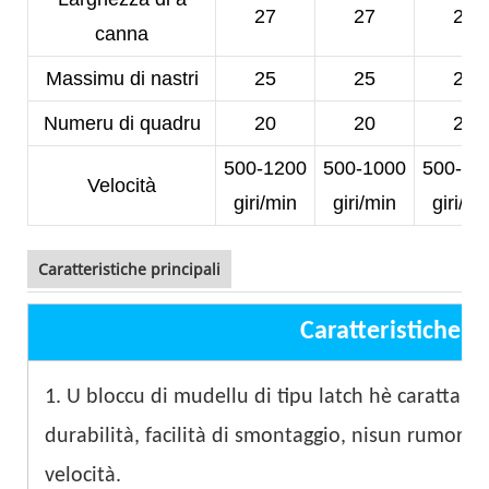
27
27
25
canna
Massimu di nastri
25
25
23
Numeru di quadru
20
20
20
500-1200
500-1000
500-10
Velocità
giri/min
giri/min
giri/mi
Caratteristiche principali
Caratteristiche pr
1. U bloccu di mudellu di tipu latch hè carattariz
durabilità, facilità di smontaggio, nisun rumore i
velocità.