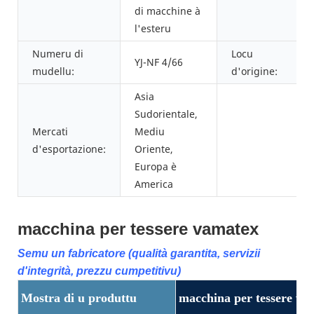
di macchine à
l'esteru
Numeru di
Locu
YJ-NF 4/66
mudellu:
d'origine:
Asia
Sudorientale,
Mercati
Mediu
d'esportazione:
Oriente,
Europa è
America
macchina per tessere vamatex
Semu un fabricatore (qualità garantita, servizii
d'integrità, prezzu cumpetitivu)
Mostra di u produttu
macchina per tessere va