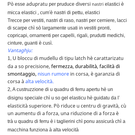
adupratu
diversi
nastri
Pò esse
per pruduce
elastici è
,
micca elastici
cum'è nastri di pettu, elastici
Trecce per vestiti, nastri di raso, nastri per cerniere, lacci
di scarpe chì sò largamente usati in vestiti pronti,
copricapi, ornamenti per capelli, rigali, prudutti medichi,
cinture, guanti è cusì.
Vantaghju:
bloccu di mudellu di tipu latch hè carattarizatu
1, U
da a so precisione,
fermezza, durabilità, facilità di
smontaggio,
nisun
rumore
in corsa, è garanzia di
corsa à
alta velocità.
2, A custruzzione di u quadru di ferru apertu hè un
disignu speciale chì u so gel elasticu hè guidatu da l'
elasticità superiore. Pò riduce u centru di gravità, cù
un aumentu di a forza, una riduzione di a forza è
trà u quadru di ferru è i taglierini chì ponu assicurà chì a
macchina funziona à alta velocità