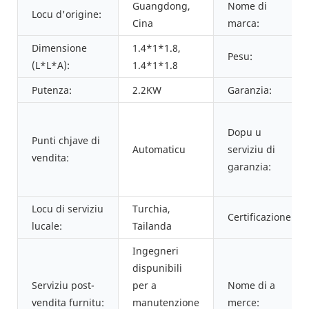
Guangdong,
Nome di
Locu d'origine:
Cina
marca:
Dimensione
1.4*1*1.8,
Pesu:
(L*L*A):
1.4*1*1.8
Putenza:
2.2KW
Garanzia:
Dopu u
Punti chjave di
Automaticu
serviziu di
vendita:
garanzia:
Locu di serviziu
Turchia,
Certificazione:
lucale:
Tailanda
Ingegneri
dispunibili
Serviziu post-
per a
Nome di a
vendita furnitu:
manutenzione
merce: