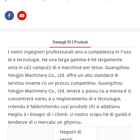
Dettagli Di I Prudutti
I nostri ingegneri prufessiunali anu a cumpetenza in l'usu
di e tecnulugie. Hà una larga gamma è hè largamente
vista in u(i) campu(i) di e macchine per tesse. Guangzhou
Yongjin Machinery Co., Ltd. offre un altu standard di
serviziu inseme cù un prezzu cumpetitivu. Guangzhou
Yongjin Machinery Co., Ltd. tenerà u passu cù a marea è si
cuncentrerà nantu à u miglioramentu di e tecnulugie,
creendu è fabbrichendu cusì prudutti chì si adattanu
megliu à i bisogni di i clienti. U nostru scopu hè di guidà e
tendenze di u mercatu un ghjornu.
Negozii di
vestiti,