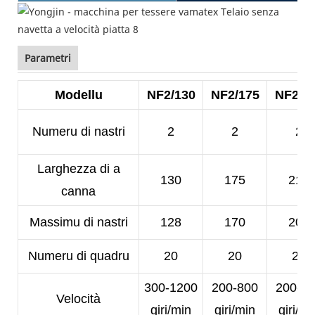
Parametri
Modellu
NF2/130
NF2/175
NF2/2
Numeru di nastri
2
2
2
Larghezza di a
130
175
210
canna
Massimu di nastri
128
170
200
Numeru di quadru
20
20
20
300-1200
200-800
200-5
Velocità
giri/min
giri/min
giri/mi