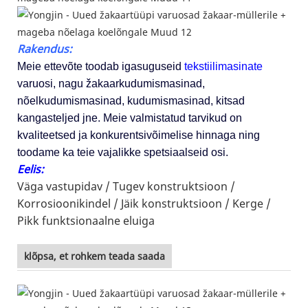
Rakendus:
Meie ettevõte toodab igasuguseid
tekstiilimasinate
varuosi, nagu žakaarkudumismasinad,
nõelkudumismasinad, kudumismasinad, kitsad
kangasteljed jne. Meie valmistatud tarvikud on
kvaliteetsed ja konkurentsivõimelise hinnaga ning
toodame ka teie vajalikke spetsiaalseid osi.
Eelis:
Väga vastupidav /
Tugev konstruktsioon /
Korrosioonikindel /
Jäik konstruktsioon /
Kerge /
Pikk funktsionaalne eluiga
klõpsa, et rohkem teada saada