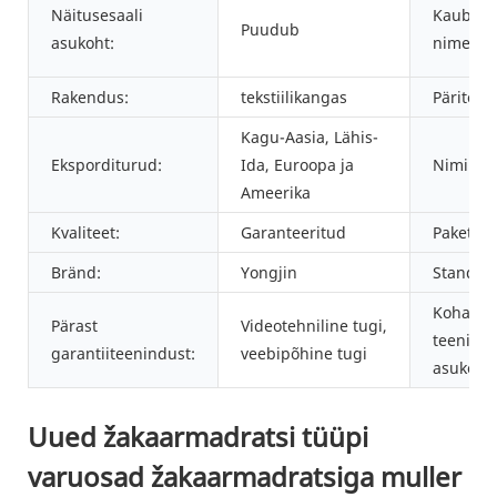
Näitusesaali
Kauba
Puudub
asukoht:
nimetus
Rakendus:
tekstiilikangas
Päritolu
Kagu-Aasia, Lähis-
Eksporditurud:
Ida, Euroopa ja
Nimi:
Ameerika
Kvaliteet:
Garanteeritud
Pakett:
Bränd:
Yongjin
Standar
Kohaliku
Pärast
Videotehniline tugi,
teenind
garantiiteenindust:
veebipõhine tugi
asukoht:
Uued žakaarmadratsi tüüpi
varuosad žakaarmadratsiga muller