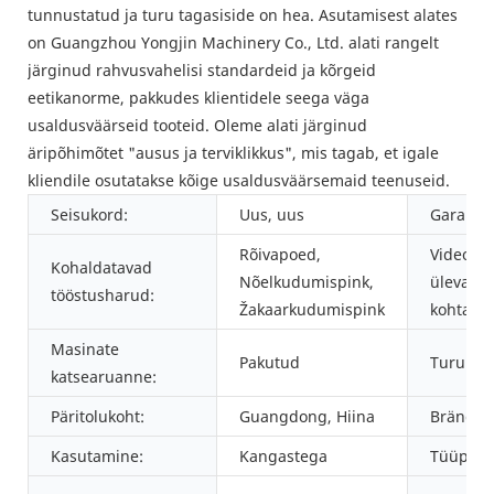
tunnustatud ja turu tagasiside on hea. Asutamisest alates
on Guangzhou Yongjin Machinery Co., Ltd. alati rangelt
järginud rahvusvahelisi standardeid ja kõrgeid
eetikanorme, pakkudes klientidele seega väga
usaldusväärseid tooteid. Oleme alati järginud
äripõhimõtet "ausus ja terviklikkus", mis tagab, et igale
kliendile osutatakse kõige usaldusväärsemaid teenuseid.
Seisukord:
Uus, uus
Garantii:
Rõivapoed,
Video vä
Kohaldatavad
Nõelkudumispink,
ülevaat
tööstusharud:
Žakaarkudumispink
kohta:
Masinate
Pakutud
Turundu
katsearuanne:
Päritolukoht:
Guangdong, Hiina
Brändi n
Kasutamine:
Kangastega
Tüüp: