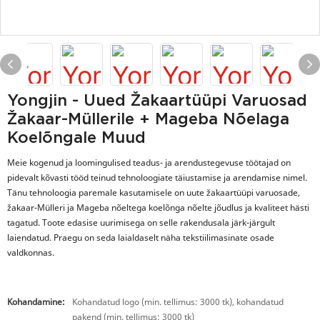
Yongjin - Uued Žakaartüüpi Varuosad
Žakaar-Müllerile + Mageba Nõelaga
Koelõngale Muud
Meie kogenud ja loomingulised teadus- ja arendustegevuse töötajad on
pidevalt kõvasti tööd teinud tehnoloogiate täiustamise ja arendamise nimel.
Tänu tehnoloogia paremale kasutamisele on uute žakaartüüpi varuosade,
žakaar-Mülleri ja Mageba nõeltega koelõnga nõelte jõudlus ja kvaliteet hästi
tagatud. Toote edasise uurimisega on selle rakendusala järk-järgult
laiendatud. Praegu on seda laialdaselt näha tekstiilimasinate osade
valdkonnas.
Kohandamine:
Kohandatud logo (min. tellimus: 3000 tk), kohandatud
pakend (min. tellimus: 3000 tk)