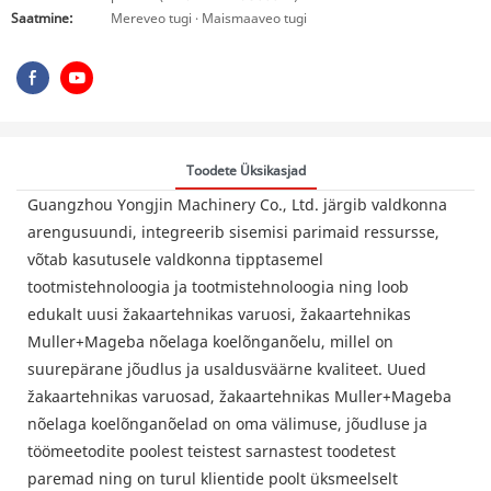
Saatmine:
Mereveo tugi · Maismaaveo tugi
Toodete Üksikasjad
Guangzhou Yongjin Machinery Co., Ltd. järgib valdkonna
arengusuundi, integreerib sisemisi parimaid ressursse,
võtab kasutusele valdkonna tipptasemel
tootmistehnoloogia ja tootmistehnoloogia ning loob
edukalt uusi žakaartehnikas varuosi, žakaartehnikas
Muller+Mageba nõelaga koelõnganõelu, millel on
suurepärane jõudlus ja usaldusväärne kvaliteet. Uued
žakaartehnikas varuosad, žakaartehnikas Muller+Mageba
nõelaga koelõnganõelad on oma välimuse, jõudluse ja
töömeetodite poolest teistest sarnastest toodetest
paremad ning on turul klientide poolt üksmeelselt