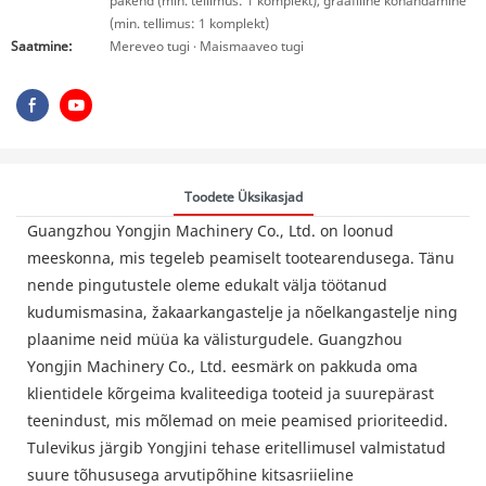
pakend (min. tellimus: 1 komplekt), graafiline kohandamine
(min. tellimus: 1 komplekt)
Saatmine:
Mereveo tugi · Maismaaveo tugi
Toodete Üksikasjad
Guangzhou Yongjin Machinery Co., Ltd. on loonud
meeskonna, mis tegeleb peamiselt tootearendusega. Tänu
nende pingutustele oleme edukalt välja töötanud
kudumismasina, žakaarkangastelje ja nõelkangastelje ning
plaanime neid müüa ka välisturgudele. Guangzhou
Yongjin Machinery Co., Ltd. eesmärk on pakkuda oma
klientidele kõrgeima kvaliteediga tooteid ja suurepärast
teenindust, mis mõlemad on meie peamised prioriteedid.
Tulevikus järgib Yongjini tehase eritellimusel valmistatud
suure tõhususega arvutipõhine kitsasriieline