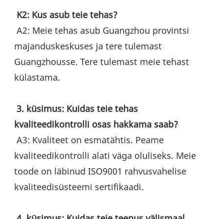
K2: Kus asub teie tehas?
 A2: Meie tehas asub Guangzhou provintsi 
majanduskeskuses ja tere tulemast 
Guangzhousse. Tere tulemast meie tehast 
külastama.
3. küsimus: Kuidas teie tehas 
kvaliteedikontrolli osas hakkama saab?
 A3: Kvaliteet on esmatähtis. Peame 
kvaliteedikontrolli alati väga oluliseks. Meie 
toode on läbinud ISO9001 rahvusvahelise 
kvaliteedisüsteemi sertifikaadi.
4. küsimus: Kuidas teie teenus välismaal 