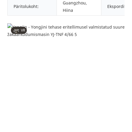
Guangzhou,
Päritolukoht:
Eksporditur
Hiina
VR