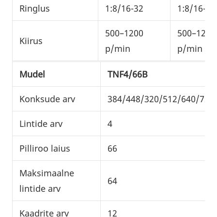
Ringlus
1:8/16-32
1:8/16-32
500–1200
500–1200
Kiirus
p/min
p/min
Mudel
TNF4/66B
Konksude arv
384/448/320/512/640/720
Lintide arv
4
Pilliroo laius
66
Maksimaalne
64
lintide arv
Kaadrite arv
12