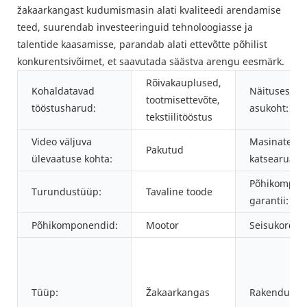
žakaarkangast kudumismasin alati kvaliteedi arendamise
teed, suurendab investeeringuid tehnoloogiasse ja
talentide kaasamisse, parandab alati ettevõtte põhilist
konkurentsivõimet, et saavutada säästva arengu eesmärk.
Rõivakauplused,
Kohaldatavad
Näitusesaali
tootmisettevõte,
tööstusharud:
asukoht:
tekstiilitööstus
Video väljuva
Masinate
Pakutud
ülevaatuse kohta:
katsearuann
Põhikompon
Turundustüüp:
Tavaline toode
garantii:
Põhikomponendid:
Mootor
Seisukord:
Tüüp:
Žakaarkangas
Rakendus: