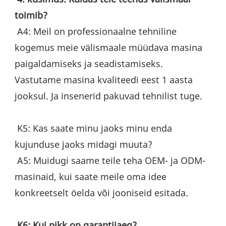
toimib?
 A4: Meil ​​on professionaalne tehniline 
kogemus meie välismaale müüdava masina 
paigaldamiseks ja seadistamiseks. 
Vastutame masina kvaliteedi eest 1 aasta 
jooksul. Ja insenerid pakuvad tehnilist tuge.
 K5: Kas saate minu jaoks minu enda 
kujunduse jaoks midagi muuta?
 A5: Muidugi saame teile teha OEM- ja ODM-
masinaid, kui saate meile oma idee 
konkreetselt öelda või jooniseid esitada.
K6: Kui pikk on garantiiaeg?