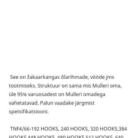
See on žakaarkangas õlarihmade, vööde jms 
tootmiseks. Struktuur on sama mis Mulleri oma, 
üle 95% varuosadest on Mulleri omadega 
vahetatavad. Palun vaadake järgmist 
spetsifikatsiooni.
 TNF4/66-192 HOOKS, 240 HOOKS, 320 HOOKS,384 
HOOKS,448 HOOKS, 480 HOOKS,512 HOOKS, 640 