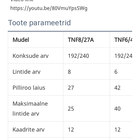
 https://youtu.be/80VmuYpsSWg
Toote parameetrid
Mudel
TNF8/27A
TNF6/42
Konksude arv
192/240
192/240/
Lintide arv
8
6
Pilliroo laius
27
42
Maksimaalne
25
40
lintide arv
Kaadrite arv
12
12