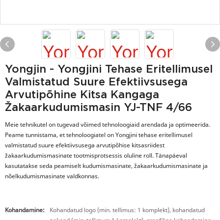
Yongjin - Yongjini Tehase Eritellimusel
Valmistatud Suure Efektiivsusega
Arvutipõhine Kitsa Kangaga
Žakaarkudumismasin YJ-TNF 4/66
Meie tehnikutel on tugevad võimed tehnoloogiaid arendada ja optimeerida.
Peame tunnistama, et tehnoloogiatel on Yongjini tehase eritellimusel
valmistatud suure efektiivsusega arvutipõhise kitsasriidest
žakaarkudumismasinate tootmisprotsessis oluline roll. Tänapäeval
kasutatakse seda peamiselt kudumismasinate, žakaarkudumismasinate ja
nõelkudumismasinate valdkonnas.
Kohandamine:
Kohandatud logo (min. tellimus: 1 komplekt), kohandatud