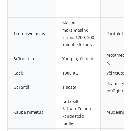
Masina
maksimaalne
Tootmisvõimsus:
Päritolukoht
kiirus: 1200, 300
komplekti kuus
Mõõtmed (P 
Brändi nimi:
YongJin, YongJin
K):
Kaal:
1000 KG
Võimsus:
Peamised
Garantii:
1 aasta
müügiargum
ratta silt
žakaarnõelaga
Kauba nimetus:
Mudelinumb
kangastelg
muller