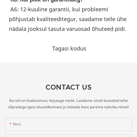
 A6: 12-kuuline garantii, kui probleemi 
põhjustab kvaliteeditegur, saadame teile ühe 
nädala jooksul tasuta varuosad õhuteed pidi.
Tagasi kodus
CONTACT US
Kui teil on lisaküsimusi, kirjutage meile. Loodame siiralt koostööd teha
sõpradega igast eluvaldkonnast ja töötada koos parema tuleviku nimel!
Nimi