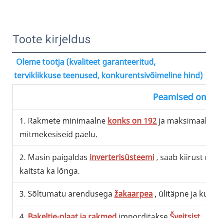
Toote kirjeldus
Oleme tootja (kvaliteet garanteeritud, 
terviklikkuse teenused, konkurentsivõimeline hind)
Peamised oma
1. Rakmete minimaalne
konks on 192
ja maksimaalne
mitmekesiseid paelu.
2. Masin paigaldas
inverterisüsteemi
, saab kiirust re
kaitsta ka lõnga.
3. Sõltumatu arendusega
žakaarpea
, ülitäpne ja kulu
4.
Bakeltie-plaat ja rakmed
imporditakse
Šveitsist
,
pe