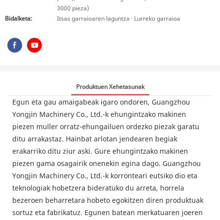
3000 pieza)
Bidalketa:
Itsas garraioaren laguntza · Lurreko garraioa
Produktuen Xehetasunak
Egun eta gau amaigabeak igaro ondoren, Guangzhou
Yongjin Machinery Co., Ltd.-k ehungintzako makinen
piezen muller orratz-ehungailuen ordezko piezak garatu
ditu arrakastaz. Hainbat arlotan jendearen begiak
erakarriko ditu ziur aski. Gure ehungintzako makinen
piezen gama osagairik onenekin egina dago. Guangzhou
Yongjin Machinery Co., Ltd.-k korronteari eutsiko dio eta
teknologiak hobetzera bideratuko du arreta, horrela
bezeroen beharretara hobeto egokitzen diren produktuak
sortuz eta fabrikatuz. Egunen batean merkatuaren joeren