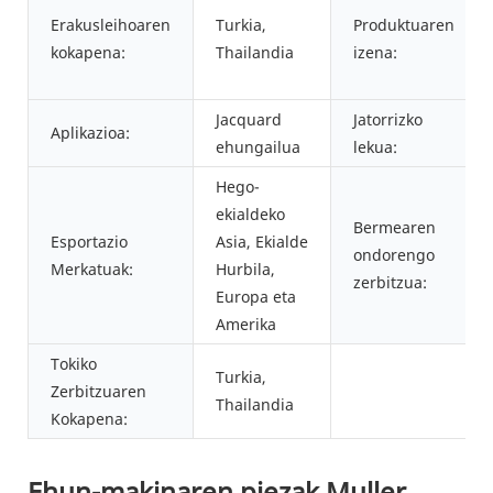
Erakusleihoaren
Turkia,
Produktuaren
kokapena:
Thailandia
izena:
Jacquard
Jatorrizko
Aplikazioa:
ehungailua
lekua:
Hego-
ekialdeko
Bermearen
Esportazio
Asia, Ekialde
ondorengo
Merkatuak:
Hurbila,
zerbitzua:
Europa eta
Amerika
Tokiko
Turkia,
Zerbitzuaren
Thailandia
Kokapena:
Ehun-makinaren piezak Muller