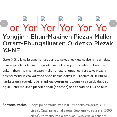
Yongjin - Ehun-Makinen Piezak Muller
Orratz-Ehungailuaren Ordezko Piezak
YJ-NF
Gure I+Gko langile esperientziadun eta sortzaileek etengabe lan egin dute
teknologiak berritzeko eta garatzeko. Teknologiaren erabilera hobetuari
esker, Ehun-makinen piezen muller orratz-ehungailuen ordezko piezen
errendimendua eta kalitatea ondo berma daitezke. Produktuari buruzko
ikerketa gehiagorekin, bere aplikazio-eremua pixkanaka zabaldu da. Gaur
egun, Ehun-makinen piezen arloan (arloetan) oso zabalduta ikus daiteke.
Pertsonalizazioa:
Logotipo pertsonalizatua (Gutxieneko eskaera: 3000
pieza), Ontzi pertsonalizatua (Gutxieneko eskaera: 3000
pieza), Pertsonalizazio grafikoa (Gutxieneko eskaera: