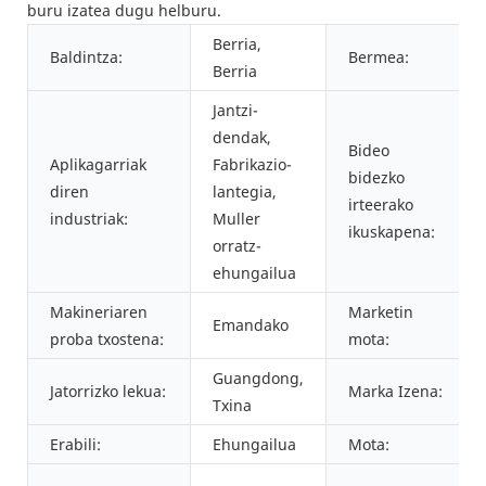
buru izatea dugu helburu.
Berria,
Baldintza:
Bermea:
Berria
Jantzi-
dendak,
Bideo
Aplikagarriak
Fabrikazio-
bidezko
diren
lantegia,
irteerako
industriak:
Muller
ikuskapena:
orratz-
ehungailua
Makineriaren
Marketin
Emandako
proba txostena:
mota:
Guangdong,
Jatorrizko lekua:
Marka Izena:
Txina
Erabili:
Ehungailua
Mota: