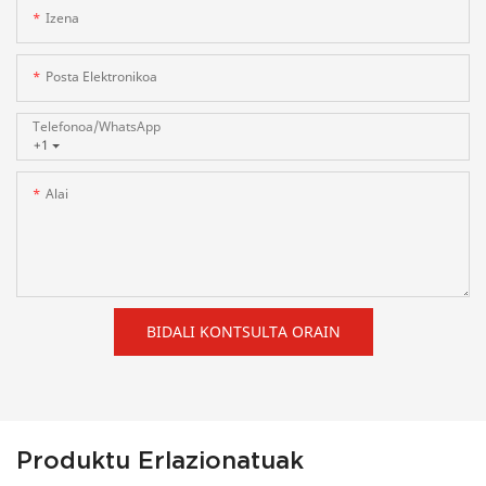
Izena
Posta Elektronikoa
Telefonoa/WhatsApp
+1
Alai
BIDALI KONTSULTA ORAIN
Produktu Erlazionatuak