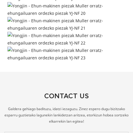
CONTACT US
Galdera gehiago badituzu, idatzi iezaguzu. Zinez espero dugu bizitzako
esparru guztietako lagunekin lankidetzan aritzea, etorkizun hobea sortzeko
elkarrekin lan egitea!