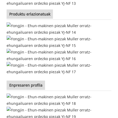
Produktu erlazionatuak
Enpresaren profila