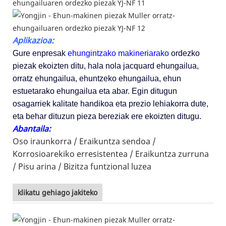
Aplikazioa:
Gure enpresak
ehungintzako makineriarako
ordezko
piezak ekoizten ditu, hala nola jacquard ehungailua,
orratz ehungailua, ehuntzeko ehungailua, ehun
estuetarako ehungailua eta abar. Egin ditugun
osagarriek kalitate handikoa eta prezio lehiakorra dute,
eta behar dituzun pieza bereziak ere ekoizten ditugu.
Abantaila:
Oso iraunkorra /
Eraikuntza sendoa /
Korrosioarekiko erresistentea /
Eraikuntza zurruna
/
Pisu arina /
Bizitza funtzional luzea
klikatu gehiago jakiteko