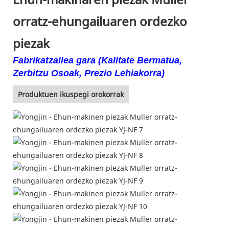
orratz-ehungailuaren ordezko
piezak
Fabrikatzailea gara (Kalitate Bermatua,
Zerbitzu Osoak, Prezio Lehiakorra)
Produktuen ikuspegi orokorrak