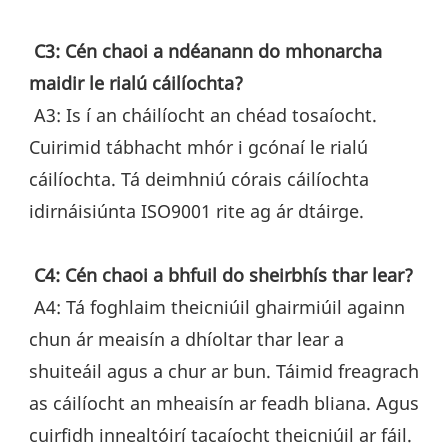
C3: Cén chaoi a ndéanann do mhonarcha 
maidir le rialú cáilíochta?
 A3: Is í an cháilíocht an chéad tosaíocht. 
Cuirimid tábhacht mhór i gcónaí le rialú 
cáilíochta. Tá deimhniú córais cáilíochta 
idirnáisiúnta ISO9001 rite ag ár dtáirge.
C4: Cén chaoi a bhfuil do sheirbhís thar lear?
 A4: Tá foghlaim theicniúil ghairmiúil againn 
chun ár meaisín a dhíoltar thar lear a 
shuiteáil agus a chur ar bun. Táimid freagrach 
as cáilíocht an mheaisín ar feadh bliana. Agus 
cuirfidh innealtóirí tacaíocht theicniúil ar fáil.