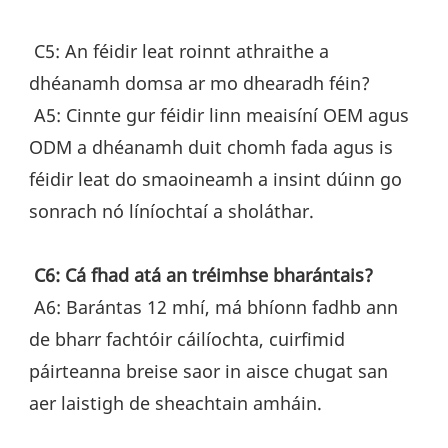
 C5: An féidir leat roinnt athraithe a 
dhéanamh domsa ar mo dhearadh féin?
 A5: Cinnte gur féidir linn meaisíní OEM agus 
ODM a dhéanamh duit chomh fada agus is 
féidir leat do smaoineamh a insint dúinn go 
sonrach nó líníochtaí a sholáthar.
C6: Cá fhad atá an tréimhse bharántais?
 A6: Barántas 12 mhí, má bhíonn fadhb ann 
de bharr fachtóir cáilíochta, cuirfimid 
páirteanna breise saor in aisce chugat san 
aer laistigh de sheachtain amháin.