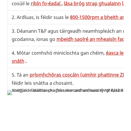
cosúil le
ribín fo-éadaí
,
lása bróg
strap ghualainn
lás
2. Ardluas, is féidir suas le
800-1500rpm a bheith ann.
3. Déanann T&F agus táirgeadh neamhspleách an mheai
gcodanna, ionas go
mbeidh saolré an mheaisín fada,
4. Mótar comhshó minicíochta gan chéim,
éasca le ho
snáth
.
5. Tá an
príomhchóras coscáin (uimhir phaitinne ZL2
féidir leis snátha a chosaint.