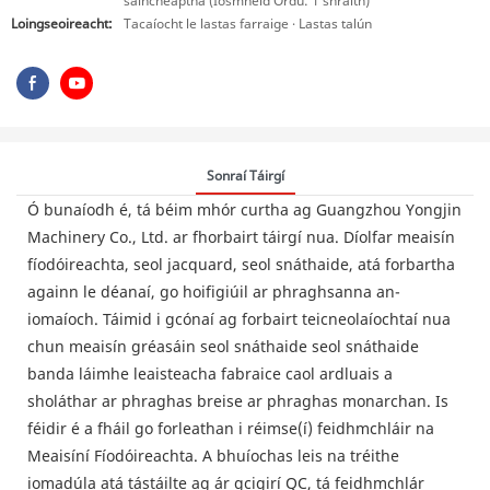
saincheaptha (Íosmhéid Ordú: 1 shraith)
Loingseoireacht:
Tacaíocht le lastas farraige · Lastas talún
Sonraí Táirgí
Ó bunaíodh é, tá béim mhór curtha ag Guangzhou Yongjin
Machinery Co., Ltd. ar fhorbairt táirgí nua. Díolfar meaisín
fíodóireachta, seol jacquard, seol snáthaide, atá forbartha
againn le déanaí, go hoifigiúil ar phraghsanna an-
iomaíoch. Táimid i gcónaí ag forbairt teicneolaíochtaí nua
chun meaisín gréasáin seol snáthaide seol snáthaide
banda láimhe leaisteacha fabraice caol ardluais a
sholáthar ar phraghas breise ar phraghas monarchan. Is
féidir é a fháil go forleathan i réimse(í) feidhmchláir na
Meaisíní Fíodóireachta. A bhuíochas leis na tréithe
iomadúla atá tástáilte ag ár gcigirí QC, tá feidhmchlár