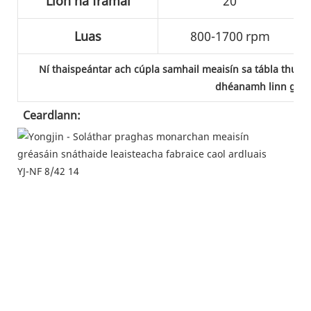
Líon na frámaí
20
Luas
800-1700
rpm
Ní thaispeántar ach cúpla samhail meaisín sa tábla thuas
dhéanamh linn go d
Ceardlann: