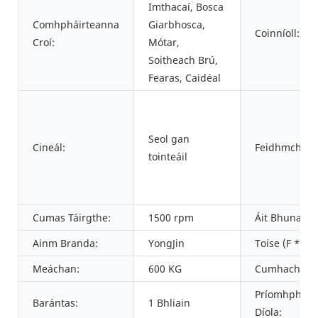
Imthacaí, Bosca
Comhpháirteanna
Giarbhosca,
Coinníoll:
Croí:
Mótar,
Soitheach Brú,
Fearas, Caidéal
Seol gan
Cineál:
Feidhmchlár:
tointeáil
Cumas Táirgthe:
1500 rpm
Áit Bhunaidh
Ainm Branda:
YongJin
Toise (F * L *
Meáchan:
600 KG
Cumhacht:
Príomhphoint
Barántas:
1 Bhliain
Díola: