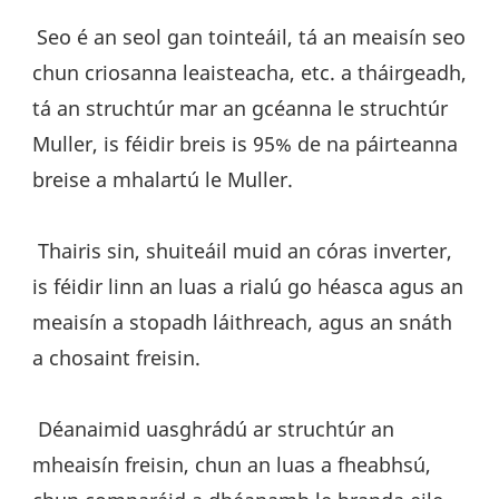
Seo é an seol gan tointeáil, tá an meaisín seo 
chun criosanna leaisteacha, etc. a tháirgeadh, 
tá an struchtúr mar an gcéanna le struchtúr 
Muller, is féidir breis is 95% de na páirteanna 
breise a mhalartú le Muller.
 Thairis sin, shuiteáil muid an córas inverter, 
is féidir linn an luas a rialú go héasca agus an 
meaisín a stopadh láithreach, agus an snáth 
a chosaint freisin.
 Déanaimid uasghrádú ar struchtúr an 
mheaisín freisin, chun an luas a fheabhsú, 