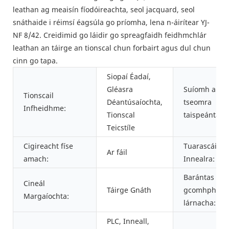
leathan ag meaisín fíodóireachta, seol jacquard, seol
snáthaide i réimsí éagsúla go príomha, lena n-áirítear YJ-
NF 8/42. Creidimid go láidir go spreagfaidh feidhmchlár
leathan an táirge an tionscal chun forbairt agus dul chun
cinn go tapa.
Siopaí Éadaí,
Gléasra
Suíomh an
Tionscail
Déantúsaíochta,
tseomra
Infheidhme:
Tionscal
taispeántais:
Teicstíle
Cigireacht físe
Tuarascáil Tá
Ar fáil
amach:
Innealra:
Barántas na
Cineál
Táirge Gnáth
gcomhpháirt
Margaíochta:
lárnacha:
PLC, Inneall,