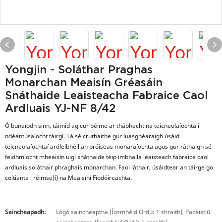
Yongjin - Soláthar Praghas
Monarchan Meaisín Gréasáin
Snáthaide Leaisteacha Fabraice Caol
Ardluais YJ-NF 8/42
Ó bunaíodh sinn, táimid ag cur béime ar thábhacht na teicneolaíochta i
ndéantúsaíocht táirgí. Tá sé cruthaithe gur luasghéaraigh úsáid
teicneolaíochtaí ardleibhéil an próiseas monaraíochta agus gur ráthaigh sé
feidhmíocht mheaisín uigí snáthaide téip imbhalla leaisteach fabraice caol
ardluais soláthair phraghais monarchan. Faoi láthair, úsáidtear an táirge go
coitianta i réimse(í) na Meaisíní Fíodóireachta.
Saincheapadh:
Lógó saincheaptha (Íosmhéid Ordú: 1 shraith), Pacáistiú