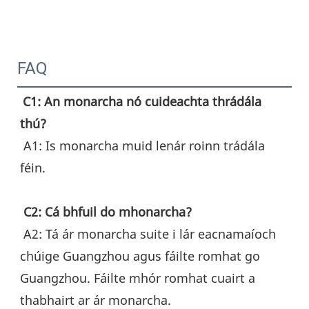
FAQ
C1: An monarcha nó cuideachta thrádála 
thú?
 A1: Is monarcha muid lenár roinn trádála 
féin.
C2: Cá bhfuil do mhonarcha?
 A2: Tá ár monarcha suite i lár eacnamaíoch 
chúige Guangzhou agus fáilte romhat go 
Guangzhou. Fáilte mhór romhat cuairt a 
thabhairt ar ár monarcha.