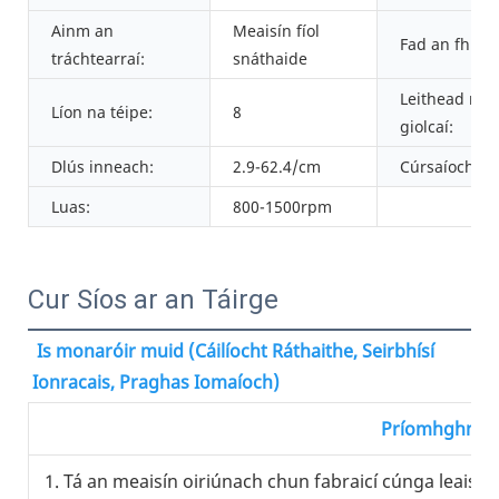
Ainm an
Meaisín fíol
Fad an fhrám
tráchtearraí:
snáthaide
Leithead na
Líon na téipe:
8
giolcaí:
Dlús inneach:
2.9-62.4/cm
Cúrsaíocht:
Luas:
800-1500rpm
Cur Síos ar an Táirge
Is monaróir muid (Cáilíocht Ráthaithe, Seirbhísí 
Ionracais, Praghas Iomaíoch)
Príomhghnéit
1. Tá an meaisín oiriúnach chun fabraicí cúnga leai