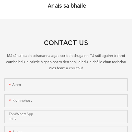
Ar ais sa bhaile
CONTACT US
Má tá tuilleadh ceisteanna agat, scríobh chugainn. Tá súil againn ó chroí
comhoibriú le cairde ó gach cearn den saol, oibriú le chéile chun todhchaí
níos fearr a chruthú!
Ainm
Ríomhphost
Fón/whatsApp
+1