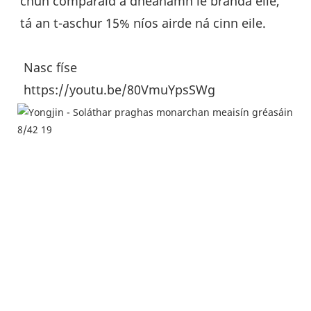
chun comparáid a dhéanamh le branda eile, 
tá an t-aschur 15% níos airde ná cinn eile.
 Nasc físe
 https://youtu.be/80VmuYpsSWg