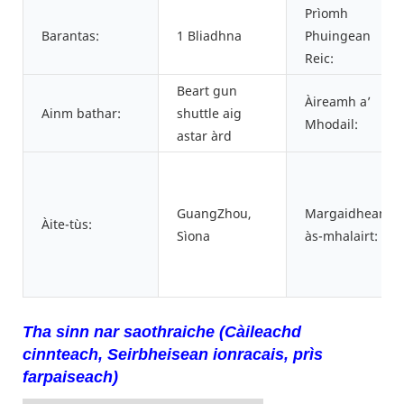
Prìomh
Barantas:
1 Bliadhna
Phuingean
Reic:
Beart gun
Àireamh a’
Ainm bathar:
shuttle aig
Mhodail:
astar àrd
GuangZhou,
Margaidhean
Àite-tùs:
Sìona
às-mhalairt:
Tha sinn nar saothraiche (Càileachd
cinnteach, Seirbheisean ionracais, prìs
farpaiseach)