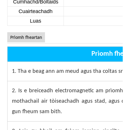
Cumhachd/Boltaids
Cuairteachadh
Luas
Prìomh fheartan
Prìomh fhear
1. Tha e beag ann am meud agus tha coltas snog 
2. Is e breiceadh electromagnetic am prìomh ai
mothachail air tòiseachadh agus stad, agus ch
gun fheum sam bith.