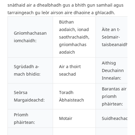
snàthaid air a dhealbhadh gus a bhith gun samhail agus
tarraingeach gu leòr airson aire dhaoine a ghlacadh.
Bùthan
aodaich, ionad
Àite an t-
Gnìomhachasan
saothrachaidh,
Seòmair-
iomchaidh:
gnìomhachas
taisbeanaidh:
aodaich
Aithisg
Sgrùdadh a-
Air a thoirt
Deuchainn
mach bhidio:
seachad
Innealan:
Barantas air
Seòrsa
Toradh
prìomh
Margaideachd:
Àbhaisteach
phàirtean:
Prìomh
Motair
Suidheachadh:
phàirtean: