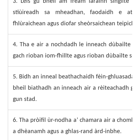
3. Leis gu bheil am frèam iarainn singilte ai
stiùireadh sa mheadhan, faodaidh e atha
fhlùraichean agus diofar sheòrsaichean teipiche
4. Tha e air a nochdadh le inneach dùbailte a
gach rioban iom-fhillte agus rioban dùbailte seòr
5. Bidh an inneal beathachaidh fèin-ghluasadac
bheil biathadh an inneach air a rèiteachadh gu
gun stad.
6. Tha pròifil ùr-nodha a’ chamara air a chomharr
a dhèanamh agus a ghlas-rand àrd-inbhe.