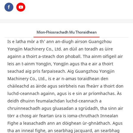
Mion-Fhiosrachadh Mu Thoraidhean
Is e latha mòr a th’ ann an-diugh airson Guangzhou
Yongjin Machinery Co., Ltd. an dùil an toradh as ùire
againn a thoirt a-steach don phoball. Tha ainm oifigeil air
leis an t-ainm YongJin, YongJin agus tha e air a thoirt
seachad aig prìs farpaiseach. Aig Guangzhou Yongjin
Machinery Co., Ltd., is e ar n-amas toraidhean den
chàileachd as àirde agus seirbheis nas fheàrr a thoirt don
luchd-ceannach againn, agus is e sin ar prìomhachas. Às
deidh dhuinn feumalachdan luchd-ceannach a
chruinneachadh agus gluasadan a sgrùdadh, tha sinn air
tòrr a chosg air feartan ùra is ioma-chruthach Innealan
Fighe a leasachadh ann an dòighean ùr-ghnàthach. Agus
tha an inneal fighe, an searbhag jacquard, an searbhag