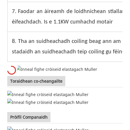
7. Faodar an àireamh de loidhnichean stiallan 
èifeachdach. Is e 1.1KW cumhachd motair
8. Tha an suidheachadh coiling beag ann am me
stadaidh an suidheachadh teip coiling gu fèin-g
Toraidhean co-cheangailte
Pròifil Companaidh