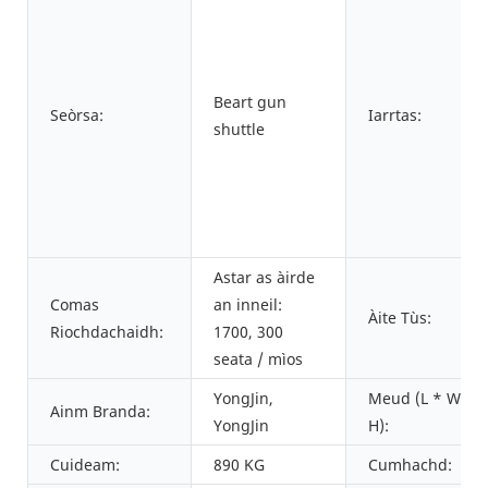
Beart gun
Seòrsa:
Iarrtas:
shuttle
Astar as àirde
Comas
an inneil:
Àite Tùs:
Riochdachaidh:
1700, 300
seata / mìos
YongJin,
Meud (L * W *
Ainm Branda:
YongJin
H):
Cuideam:
890 KG
Cumhachd: