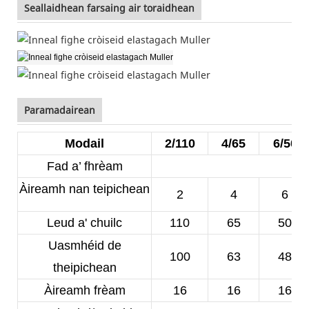
Seallaidhean farsaing air toraidhean
Paramadairean
Modail
2/110
4/65
6/50
Fad a’ fhrèam
Àireamh nan teipichean
2
4
6
Leud a' chuilc
110
65
50
Uasmhéid de
100
63
48
theipichean
Àireamh frèam
16
16
16