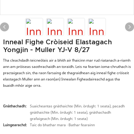
Inneal Fighe Cròiseid Elastagach
Yongjin - Muller YJ-V 8/27
Tha cleachdadh teicneòlais air a bhith air fhaicinn mar rud riatanach a-riamh
ann am pròiseas saothrachaidh an toraidh. Leis na feartan ioma-chruthach is
practaigeach sin, tha raon farsaing de thagraidhean aig inneal fighe cròiseit
elastagach Muller ann an raon(an) Innealan Figheadaireachd agus tha
buaidh mhòr aige orra.
Gnàthachadh:
Suaicheantas gnàthaichte (Min. òrdugh: 1 seata), pacadh
gnàthaichte (Min. òrdugh: 1 seata), gnàthachadh
grafaigeach (Min. òrdugh: 1 seata)
Luingearachd:
Taic do bhathar mara · Bathar fearainn