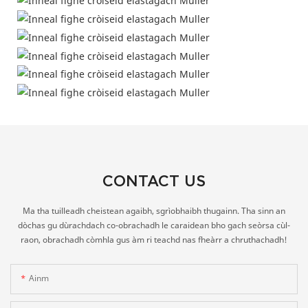
CONTACT US
Ma tha tuilleadh cheistean agaibh, sgrìobhaibh thugainn. Tha sinn an
dòchas gu dùrachdach co-obrachadh le caraidean bho gach seòrsa cùl-
raon, obrachadh còmhla gus àm ri teachd nas fheàrr a chruthachadh!
Ainm