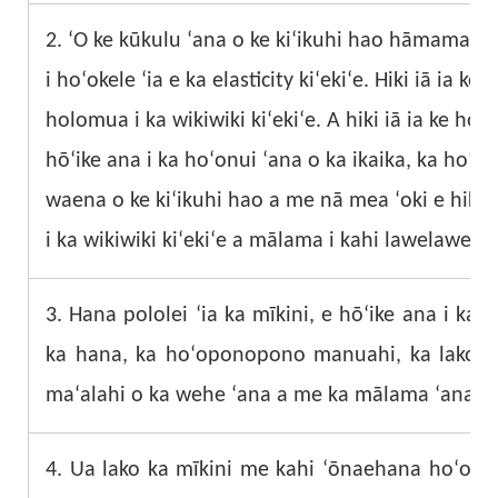
2. ʻO ke kūkulu ʻana o ke kiʻikuhi hao hāmama he
i hoʻokele ʻia e ka elasticity kiʻekiʻe. Hiki iā ia k
holomua i ka wikiwiki kiʻekiʻe. A hiki iā ia ke 
hōʻike ana i ka hoʻonui ʻana o ka ikaika, ka hoʻe
waena o ke kiʻikuhi hao a me nā mea ʻoki e hiki a
i ka wikiwiki kiʻekiʻe a mālama i kahi lawelawe lōʻ
3. Hana pololei ʻia ka mīkini, e hōʻike ana i ka h
ka hana, ka hoʻoponopono manuahi, ka lako wi
maʻalahi o ka wehe ʻana a me ka mālama ʻana.
4. Ua lako ka mīkini me kahi ʻōnaehana hoʻolaha