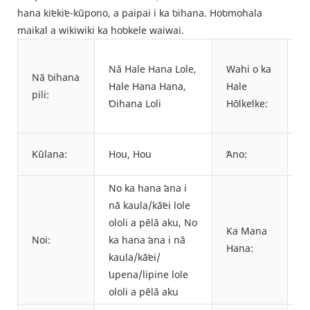
hana kiʻekiʻe-kūpono, a paipai i ka ʻoihana. Hoʻomohala
maikaʻi a wikiwiki ka hoʻokele waiwai.
T
Nā Hale Hana Lole,
Wahi o ka
V
Nā ʻoihana
Hale Hana Hana,
Hale
ʻ
pili:
ʻOihana Loli
Hōʻikeʻike:
T
B
ʻO
Kūlana:
Hou, Hou
ʻAno:
ui
No ka hana ʻana i
ʻO
nā kaula/kāʻei lole
w
ololi a pēlā aku, No
Ka Mana
mī
Noi:
ka hana ʻana i nā
Hana:
l
kaula/kāʻei/
3
ʻupena/lipine lole
m
ololi a pēlā aku