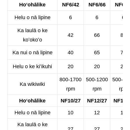
Hoʻohālike
NF6/42
NF6/66
NF6/8
Helu o nā lipine
6
6
6
Ka laulā o ke
42
66
80
koʻokoʻo
Ka nui o nā lipine
40
65
78
Helu o ke kiʻikuhi
20
20
20
800-1700
500-1200
500-10
Ka wikiwiki
rpm
rpm
rpm
Hoʻohālike
NF10/27
NF12/27
NF14/
Helu o nā lipine
10
12
14
Ka laulā o ke
27
27
25