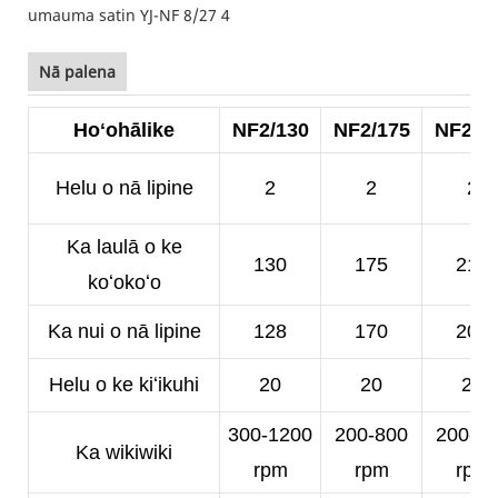
Nā palena
Hoʻohālike
NF2/130
NF2/175
NF2/2
Helu o nā lipine
2
2
2
Ka laulā o ke
130
175
210
koʻokoʻo
Ka nui o nā lipine
128
170
200
Helu o ke kiʻikuhi
20
20
20
300-1200
200-800
200-5
Ka wikiwiki
rpm
rpm
rpm