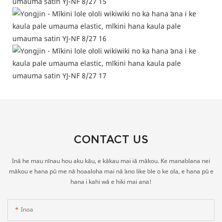
CONTACT US
Inā he mau nīnau hou aku kāu, e kākau mai iā mākou. Ke manaʻolana nei
mākou e hana pū me nā hoaaloha mai nā ʻano like ʻole o ke ola, e hana pū e
hana i kahi wā e hiki mai ana!
Inoa