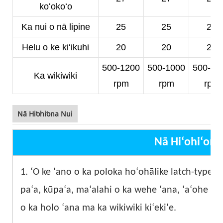
koʻokoʻo
Ka nui o nā lipine
25
25
23
Helu o ke kiʻikuhi
20
20
20
500-1200
500-1000
500-10
Ka wikiwiki
rpm
rpm
rpm
Nā Hiʻohiʻona Nui
Nā Hiʻohiʻona
1. ʻO ke ʻano o ka poloka hoʻohālike latch-type ka
paʻa, kūpaʻa, maʻalahi o ka wehe ʻana, ʻaʻohe wa
o ka holo ʻana ma ka wikiwiki kiʻekiʻe.