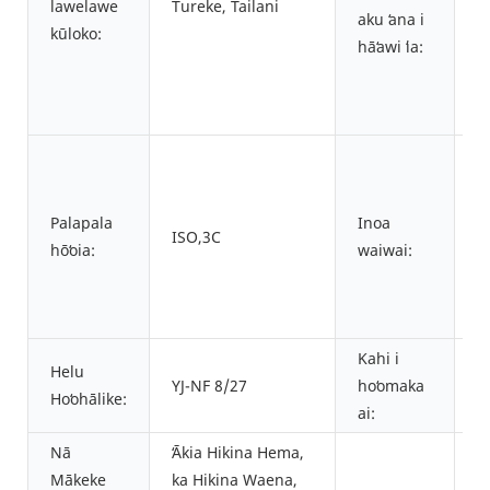
lawelawe
Tureke, Tailani
i 
aku ʻana i
kūloko:
l
hāʻawi ʻia:
ʻa
m
nā
m
h
l
Palapala
Inoa
ISO,3C
p
hōʻoia:
waiwai:
h
ʻi
k
Kahi i
ʻO
Helu
YJ-NF 8/27
hoʻomaka
G
Hoʻohālike:
ai:
K
Nā
ʻĀkia Hikina Hema,
Mākeke
ka Hikina Waena,