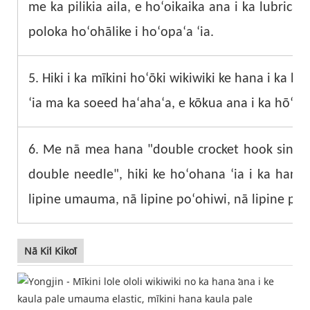
me ka pilikia aila, e hoʻoikaika ana i ka lubri
poloka hoʻohālike i hoʻopaʻa ʻia.
5. Hiki i ka mīkini hoʻōki wikiwiki ke hana i ka 
ʻia ma ka soeed haʻahaʻa, e kōkua ana i ka hōʻemi
6. Me nā mea hana "double crocket hook single
double needle", hiki ke hoʻohana ʻia i ka hana
lipine umauma, nā lipine poʻohiwi, nā lipine pale
Nā Kiʻi Kikoʻī