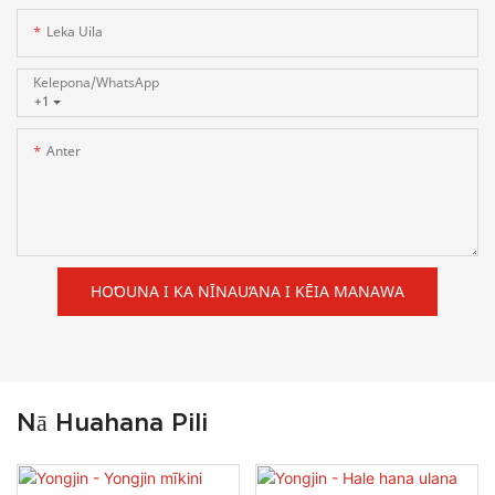
Leka Uila
Kelepona/whatsApp
+1
Anter
HOʻOUNA I KA NĪNAUʻANA I KĒIA MANAWA
Nā Huahana Pili