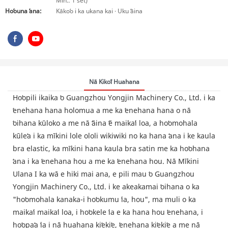
Min.: 1 set)
Hoʻouna ʻana:
Kākoʻo i ka ukana kai · Uku ʻāina
Nā Kikoʻī Huahana
Hoʻopili ikaika ʻo Guangzhou Yongjin Machinery Co., Ltd. i ka
ʻenehana hana holomua a me ka ʻenehana hana o nā
ʻoihana kūloko a me nā ʻāina ʻē maikaʻi loa, a hoʻomohala
kūleʻa i ka mīkini lole ololi wikiwiki no ka hana ʻana i ke kaula
bra elastic, ka mīkini hana kaula bra satin me ka hoʻohana
ʻana i ka ʻenehana hou a me ka ʻenehana hou. Nā Mīkini
Ulana I ka wā e hiki mai ana, e pili mau ʻo Guangzhou
Yongjin Machinery Co., Ltd. i ke akeakamai ʻoihana o ka
"hoʻomohala kanaka-i hoʻokumu ʻia, hou", ma muli o ka
maikaʻi maikaʻi loa, i hoʻokele ʻia e ka hana hou ʻenehana, i
hoʻopaʻa ʻia i nā huahana kiʻekiʻe, ʻenehana kiʻekiʻe a me nā