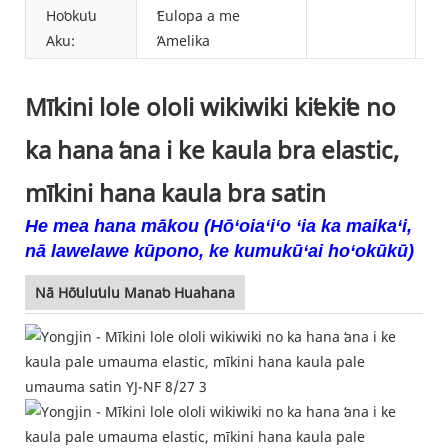
Hoʻokuʻu
ʻEulopa a me
Aku:
ʻAmelika
Mīkini lole ololi wikiwiki kiʻekiʻe no
ka hana ʻana i ke kaula bra elastic,
mīkini hana kaula bra satin
He mea hana mākou (Hōʻoiaʻiʻo ʻia ka maikaʻi,
nā lawelawe kūpono, ke kumukūʻai hoʻokūkū)
Nā Hōʻuluʻulu Manaʻo Huahana