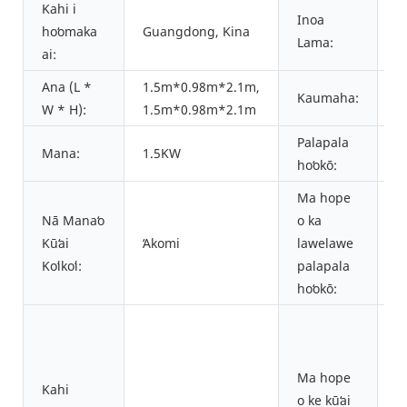
Kahi i
Inoa
Y
hoʻomaka
Guangdong, Kina
Lama:
Y
ai:
Ana (L *
1.5m*0.98m*2.1m,
Kaumaha:
5
W * H):
1.5m*0.98m*2.1m
Palapala
Mana:
1.5KW
1
hoʻokō:
Ma hope
Nā Manaʻo
o ka
K
Kūʻai
ʻAkomi
lawelawe
w
Koʻikoʻi:
palapala
p
hoʻokō:
K
w
p
Ma hope
Kahi
N
o ke kūʻai