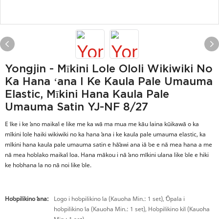
Yongjin - Mīkini Lole Ololi Wikiwiki No
Ka Hana ʻana I Ke Kaula Pale Umauma
Elastic, Mīkini Hana Kaula Pale
Umauma Satin YJ-NF 8/27
E ʻike i ke ʻano maikaʻi e like me ka wā ma mua me kāu laina kūikawā o ka
mīkini lole haiki wikiwiki no ka hana ʻana i ke kaula pale umauma elastic, ka
mīkini hana kaula pale umauma satin e hāʻawi ana iā ʻoe e nā mea hana a me
nā mea hoʻolako maikaʻi loa. Hana mākou i nā ʻano mīkini ulana like ʻole e hiki
ke hoʻohana ʻia no nā noi like ʻole.
Hoʻopilikino ʻana:
Logo i hoʻopilikino ʻia (Kauoha Min.: 1 set), ʻŌpala i
hoʻopilikino ʻia (Kauoha Min.: 1 set), Hoʻopilikino kiʻi (Kauoha