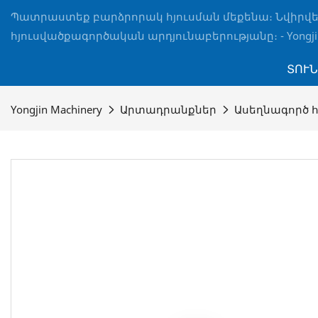
Պատրաստեք բարձրորակ հյուսման մեքենա։ Նվիրվ
հյուսվածքագործական արդյունաբերությանը։ - Yongjin
ՏՈՒՆ
Yongjin Machinery
Արտադրանքներ
Ասեղնագործ 