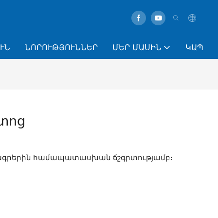
ՒՆ
ՆՈՐՈՒԹՅՈՒՆՆԵՐ
ՄԵՐ ՄԱՍԻՆ
ԿԱՊ
տոց
ագրերին համապատասխան ճշգրտությամբ։