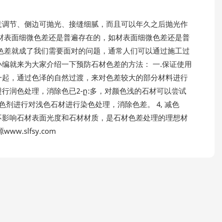
意调节、侧边可抛光、接缝细腻，而且可以年久之后抛光作
材表面细微色差还是普遍存在的，如材表面细微色差还是普
色差就成了我们需要面对的问题，通常人们可以通过施工过
编就来为大家介绍一下预防石材色差的方法： 一.保证使用
一起，通过色泽的自然过渡，来对色差较大的部分材料进行
行润色处理，消除色已2-ը:多，对颜色浅的石材可以尝试
剂进行对浅色石材进行染色处理，消除色差。 4, 减色
不影响石材表面光度和石材材质，是石材色差处理的理想材
slfsy.com