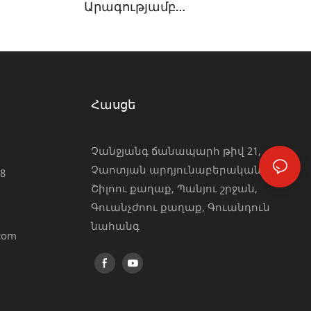
Արագությամբ
Կայծակաճարմանդային
Մեքենային - Ասեղային Հաստոց
Նեյլոնե Կայծակաճարմանդի
Համար Յոնգջին
Հասցե
Չանջյանգ ճանապարհ թիվ 21,
Չաոտյան արդյունաբերական գոտի,
8
Շիլոու քաղաք, Պանյու շրջան,
Գուանչժոու քաղաք, Գուանդուն
նահանգ
.com