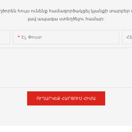
անկեղծորեն հույս ունենք համագործակցել կյանքի տարբ
լավ ապագա ստեղծելու համար:
Էլ. Փոստ
Հ
ՈՒՂԱՐԿԵՔ ՀԱՐՑՈՒՄ ՀԻՄԱ