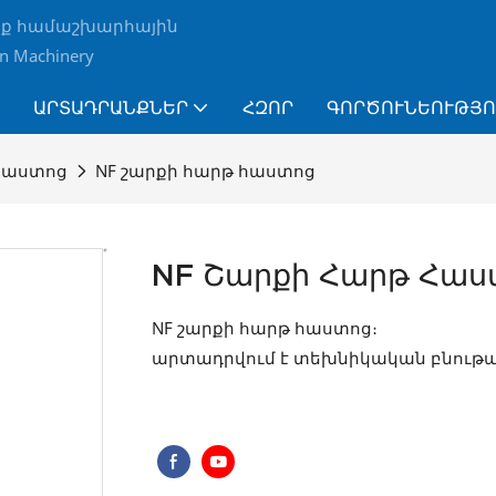
եք համաշխարհային
 Machinery
ԱՐՏԱԴՐԱՆՔՆԵՐ
ՀԶՈՐ
ԳՈՐԾՈՒՆԵՈՒԹՅՈ
հաստոց
NF շարքի հարթ հաստոց
NF Շարքի Հարթ Հաս
NF շարքի հարթ հաստոց։
արտադրվում է տեխնիկական բնութ