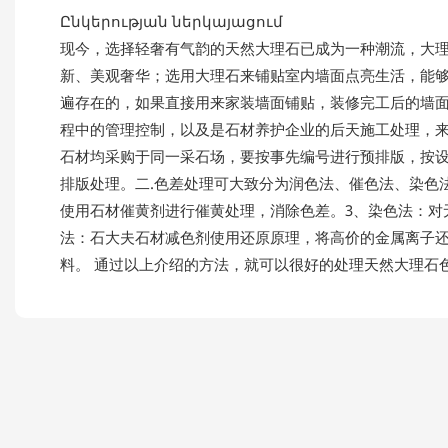
Ընկերության ներկայացում
现今，选择轻奢有气韵的天然大理石已成为一种潮流，大
新、美观奢华；选用大理石来铺贴室内墙面点亮生活，能够
遍存在的，如果直接用来家装墙面铺贴，装修完工后的墙面
程中的管理控制，以及是石材养护企业的后天施工处理，来
石材均采购于同一采石场，要按事先编号进行预排版，按
排版处理。二.色差处理可大致分为润色法、催色法、染色法
使用石材催黄剂进行催黄处理，消除色差。3、染色法：对
法：石大夫石材减色剂使用还原原理，将高价的金属离子
料。 通过以上介绍的方法，就可以很好的处理天然大理石色差