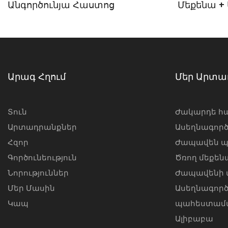
Անգործունյա Հաստոց
Մեքենա +
Ժապավեն
Բռնցքամ
Հյուսման
Արագ Հղում
Մեր Արտա
Տուն
Ժակարդե հ
Արտադրանքներ
Ասեղնագոր
Հզոր
Ժապավեն պ
Գործունեություն
Ծռող մեքեն
Նորություններ
Ժապավենի 
Մեր Մասին
Ասեղնագոր
Կապ
պահեստամ
Ալիբաբա