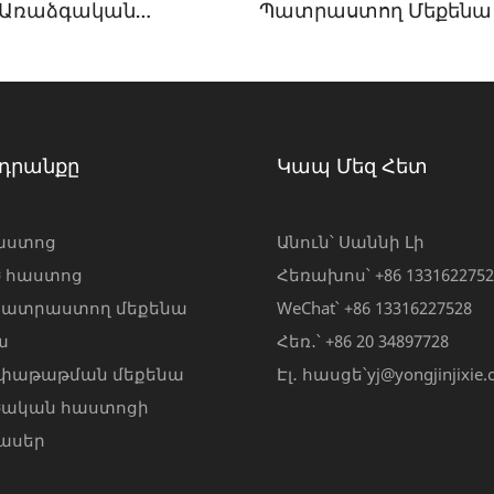
 Առաձգական
Պատրաստող Մեքենա
/ժապավեն
արտի Շորտերի
 Մեքենայի Համար
դրանքը
Կապ Մեզ Հետ
աստոց
Անուն՝ Սաննի Լի
ծ հաստոց
Հեռախոս՝ +86 1331622752
ատրաստող մեքենա
WeChat՝ +86 13316227528
ա
Հեռ․՝ +86 20 34897728
փաթաթման մեքենա
Էլ․ հասցե՝
yj@yongjinjixie
ծական հաստոցի
ասեր