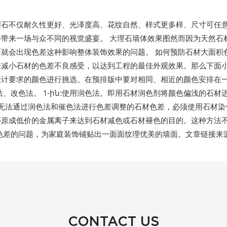
理石不仅耐久性更好、光泽度高、花纹自然、样式更多样、尺寸可任
带来一场与众不同的视觉盛宴。 大理石墙体效果图然而因为天然石
就会出现色差这种影响整体装饰效果的问题。 如何预防石材大面积
减小石材的色差不良感受，以达到工程的最佳外观效果。那么下面小
设计要求的颜色进行挑选。在预排版中要对相同、相近的颜色安排在
、改色法。 1-ին:使用润色法。即用石材润色剂将颜色偏浅的石材进
无法通过润色法和催色法进行色差调整的石材色差，必须使用石材染色
还原成低价的金属离子来达到石材减色或石材褪色的目的。这种方法
的问题，为家庭装饰铺贴出一面面纹理优美的墙面。文章链接来源www.
CONTACT US