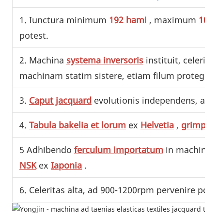
1. Iunctura minimum
192 hami
, maximum
105
potest.
2. Machina
systema inversoris
instituit, celerit
machinam statim sistere, etiam filum protegere
3.
Caput jacquard
evolutionis independens, altae 
4.
Tabula bakelia et lorum
ex
Helvetia
,
grimpeu
5 Adhibendo
ferculum importatum
in machinis,
NSK
ex
Iaponia
.
6. Celeritas alta, ad 900-1200rpm pervenire pot