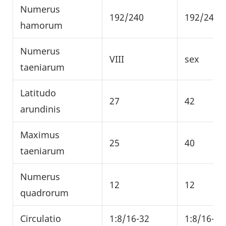
Numerus
192/240
192/240/
hamorum
Numerus
VIII
sex
taeniarum
Latitudo
27
42
arundinis
Maximus
25
40
taeniarum
Numerus
12
12
quadrorum
Circulatio
1:8/16-32
1:8/16-32