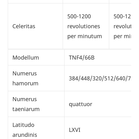
500-1200
500-1200
Celeritas
revolutiones
revolutio
per minutum
per minu
Modellum
TNF4/66B
Numerus
384/448/320/512/640/720
hamorum
Numerus
quattuor
taeniarum
Latitudo
LXVI
arundinis