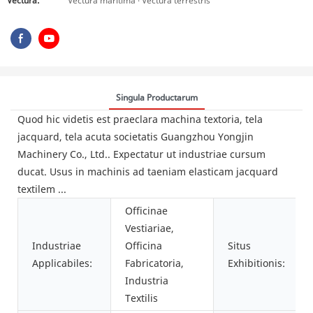
Vectura:
Vectura maritima · Vectura terrestris
Singula Productarum
Quod hic videtis est praeclara machina textoria, tela
jacquard, tela acuta societatis Guangzhou Yongjin
Machinery Co., Ltd.. Expectatur ut industriae cursum
ducat. Usus in machinis ad taeniam elasticam jacquard
textilem ...
Officinae
Vestiariae,
Industriae
Officina
Situs
Applicabiles:
Fabricatoria,
Exhibitionis:
Industria
Textilis