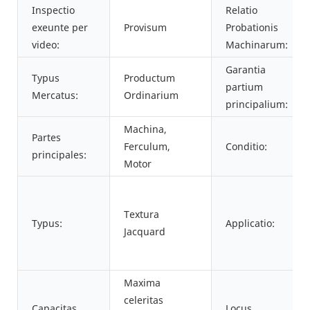
Inspectio
Relatio
exeunte per
Provisum
Probationis
video:
Machinarum:
Garantia
Typus
Productum
partium
Mercatus:
Ordinarium
principalium:
Machina,
Partes
Ferculum,
Conditio:
principales:
Motor
Textura
Typus:
Applicatio:
Jacquard
Maxima
celeritas
Capacitas
Locus