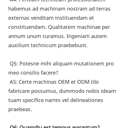
habemus ad machinam nostram ad terras 
externas venditam instituendam et 
constituendam. Qualitatem machinae per 
annum unum curamus. Ingeniarii autem 
auxilium technicum praebebunt.
 Q5: Potesne mihi aliquam mutationem pro 
meo consilio facere?
 A5: Certe machinas OEM et ODM tibi 
fabricare possumus, dummodo nobis ideam 
tuam specifice narres vel delineationes 
praebeas.
Q6: Quamdiu est tempus warantum?