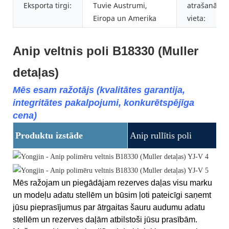
Eksporta tirgi:
Tuvie Austrumi,
atrašanās
Eiropa un Amerika
vieta:
Anip veltnis poli B18330 (Muller
detaļas)
Mēs esam ražotājs (kvalitātes garantija,
integritātes pakalpojumi, konkurētspējīga
cena)
Produktu izstāde
Anip rullītis poli
Mēs ražojam un piegādājam rezerves daļas visu marku
un modeļu adatu stellēm un būsim ļoti pateicīgi saņemt
jūsu pieprasījumus par ātrgaitas šauru audumu adatu
stellēm un rezerves daļām atbilstoši jūsu prasībām.