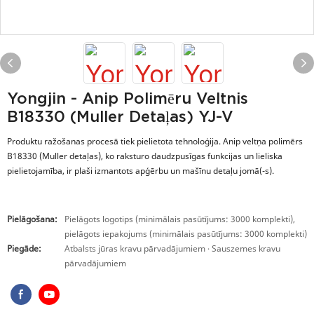
Yongjin - Anip Polimēru Veltnis
B18330 (Muller Detaļas) YJ-V
Produktu ražošanas procesā tiek pielietota tehnoloģija. Anip veltņa polimērs
B18330 (Muller detaļas), ko raksturo daudzpusīgas funkcijas un lieliska
pielietojamība, ir plaši izmantots apģērbu un mašīnu detaļu jomā(-s).
Pielāgošana:
Pielāgots logotips (minimālais pasūtījums: 3000 komplekti),
pielāgots iepakojums (minimālais pasūtījums: 3000 komplekti)
Piegāde:
Atbalsts jūras kravu pārvadājumiem · Sauszemes kravu
pārvadājumiem