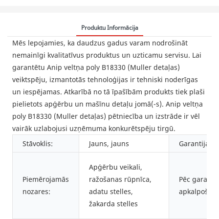
Produktu Informācija
Mēs lepojamies, ka daudzus gadus varam nodrošināt
nemainīgi kvalitatīvus produktus un uzticamu servisu. Lai
garantētu Anip veltņa poly B18330 (Muller detaļas)
veiktspēju, izmantotās tehnoloģijas ir tehniski noderīgas
un iespējamas. Atkarībā no tā īpašībām produkts tiek plaši
pielietots apģērbu un mašīnu detaļu jomā(-s). Anip veltņa
poly B18330 (Muller detaļas) pētniecība un izstrāde ir vēl
vairāk uzlabojusi uzņēmuma konkurētspēju tirgū.
Stāvoklis:
Jauns, jauns
Garantija:
Apģērbu veikali,
Piemērojamās
ražošanas rūpnīca,
Pēc garantij
nozares:
adatu stelles,
apkalpošana
žakarda stelles