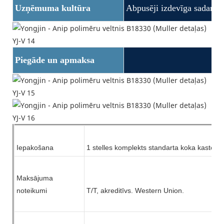
Uzņēmuma kultūra
Abpusēji izdevīga sadarbī
Piegāde un apmaksa
Iepakošana
1 stelles komplekts
standarta koka kastē
Maksājuma
noteikumi
T/T, akreditīvs.
Western Union.