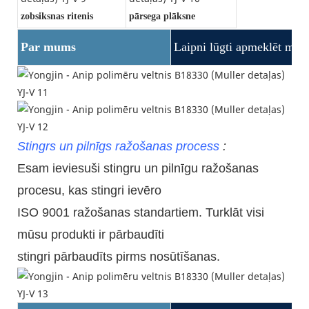
zobsiksnas ritenis
pārsega plāksne
Par mums
Laipni lūgti apmeklēt mūs
Stingrs un pilnīgs ražošanas process
:
Esam ieviesuši stingru un pilnīgu ražošanas
procesu, kas stingri ievēro
ISO 9001 ražošanas standartiem.
Turklāt
visi
mūsu produkti ir pārbaudīti
stingri pārbaudīts pirms nosūtīšanas.