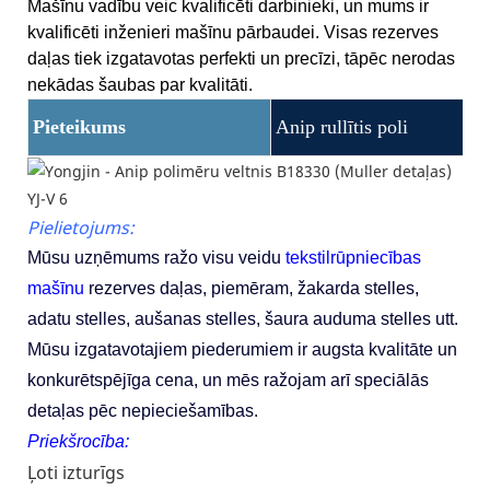
Mašīnu vadību veic kvalificēti darbinieki, un mums ir
kvalificēti inženieri mašīnu pārbaudei. Visas rezerves
daļas tiek izgatavotas perfekti un precīzi, tāpēc nerodas
nekādas šaubas par kvalitāti.
Pieteikums
Anip rullītis poli
Pielietojums:
Mūsu uzņēmums ražo visu veidu
tekstilrūpniecības
mašīnu
rezerves daļas, piemēram, žakarda stelles,
adatu stelles, aušanas stelles, šaura auduma stelles utt.
Mūsu izgatavotajiem piederumiem ir augsta kvalitāte un
konkurētspējīga cena, un mēs ražojam arī speciālās
detaļas pēc nepieciešamības.
Priekšrocība:
Ļoti izturīgs