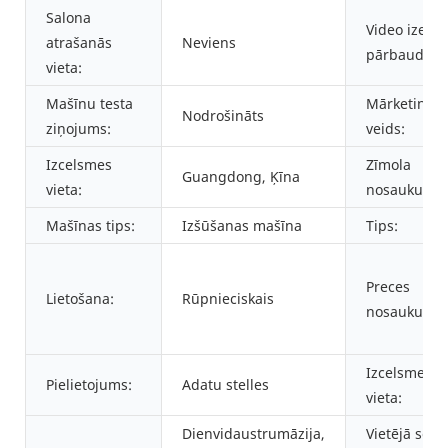
Salona
Video izejoš
atrašanās
Neviens
pārbaude:
vieta:
Mašīnu testa
Mārketinga
Nodrošināts
ziņojums:
veids:
Izcelsmes
Zīmola
Guangdong, Ķīna
vieta:
nosaukums:
Mašīnas tips:
Izšūšanas mašīna
Tips:
Preces
Lietošana:
Rūpnieciskais
nosaukums:
Izcelsmes
Pielietojums:
Adatu stelles
vieta:
Dienvidaustrumāzija,
Vietējā serv