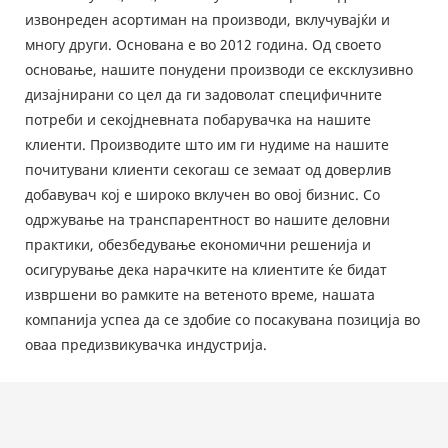
извонреден асортиман на производи, вклучувајќи и
многу други. Основана е во 2012 година. Од своето
основање, нашите понудени производи се ексклузивно
дизајнирани со цел да ги задоволат специфичните
потреби и секојдневната побарувачка на нашите
клиенти. Производите што им ги нудиме на нашите
почитувани клиенти секогаш се земаат од доверлив
добавувач кој е широко вклучен во овој бизнис. Со
одржување на транспарентност во нашите деловни
практики, обезбедување економични решенија и
осигурување дека нарачките на клиентите ќе бидат
извршени во рамките на ветеното време, нашата
компанија успеа да се здобие со посакувана позиција во
оваа предизвикувачка индустрија.