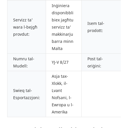
Inġiniera
disponibbli
Servizz ta'
biex jagħtu
Isem tal-
wara l-bejgħ
servizz ta'
prodott:
provdut:
makkinarju
barra minn
Malta
Numru tal-
Post tal-
YJ-V 8/27
Mudell:
oriġini:
Asja tax-
Xlokk, il-
Swieq tal-
Lvant
Esportazzjoni:
Nofsani, l-
Ewropa u l-
Amerika