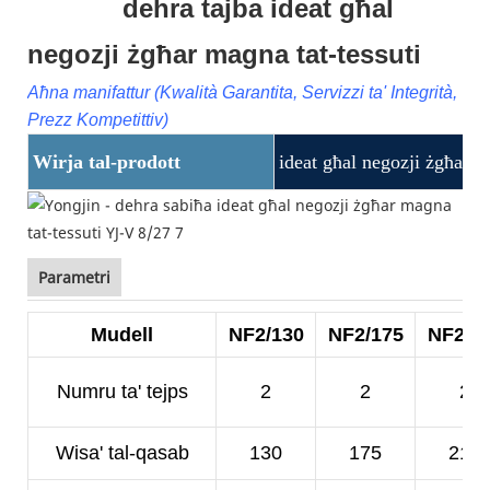
dehra tajba ideat għal
negozji żgħar magna tat-tessuti
Aħna manifattur (Kwalità Garantita, Servizzi ta' Integrità,
Prezz Kompetittiv)
Wirja tal-prodott
ideat għal negozji żgħar m
Parametri
Mudell
NF2/130
NF2/175
NF2/2
Numru ta' tejps
2
2
2
Wisa' tal-qasab
130
175
210