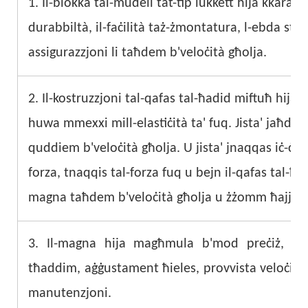
1. Il-blokka tal-mudell tat-tip lukkett hija kkaratte
durabbiltà, il-faċilità taż-żmontatura, l-ebda sto
assigurazzjoni li taħdem b'veloċità għolja.
2. Il-kostruzzjoni tal-qafas tal-ħadid miftuħ hija di
huwa mmexxi mill-elastiċità ta' fuq. Jista' jaħdem
quddiem b'veloċità għolja. U jista' jnaqqas iċ-ċentr
forza, tnaqqis tal-forza fuq u bejn il-qafas tal-ħadid
magna taħdem b'veloċità għolja u żżomm ħajja twi
3. Il-magna hija magħmula b'mod preċiż, b'komp
tħaddim, aġġustament ħieles, provvista veloċi ta'
manutenzjoni.