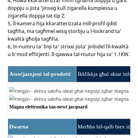
4, Huwa kkaratterizzat minn tgħama doppja u ganċ
doppju u jista 'jinseġ kull żigarella kumplessa u
żigarella doppja tat-tip Z.
5, Il-kamera hija kkaratterizzata mill-profil ġdid
tagħha, ma tagħmel wisq storbju u l-lockrand ta'
kwalità għolja tagħha.
6, In-numru ta' linji ta' strixxi jista' jinbidel fil-kwalità
u b'mod effiċjenti. Il-qawwa tal-mutur hija ta' 1.1KW.
Assoċjazzjoni tal-prodotti
Ikklikkja għal aktar infor
Magna elettronika tan-newl jacquard
Dwarna
Merħba bil-qalb biex iżżur