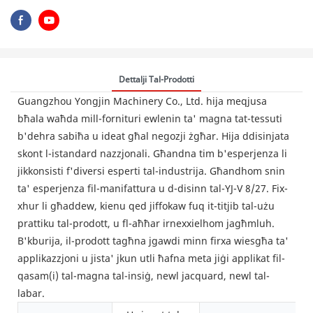
Dettalji Tal-Prodotti
Guangzhou Yongjin Machinery Co., Ltd. hija meqjusa
bħala waħda mill-fornituri ewlenin ta' magna tat-tessuti
b'dehra sabiħa u ideat għal negozji żgħar. Hija ddisinjata
skont l-istandard nazzjonali. Għandna tim b'esperjenza li
jikkonsisti f'diversi esperti tal-industrija. Għandhom snin
ta' esperjenza fil-manifattura u d-disinn tal-YJ-V 8/27. Fix-
xhur li għaddew, kienu qed jiffokaw fuq it-titjib tal-użu
prattiku tal-prodott, u fl-aħħar irnexxielhom jagħmluh.
B'kburija, il-prodott tagħna jgawdi minn firxa wiesgħa ta'
applikazzjoni u jista' jkun utli ħafna meta jiġi applikat fil-
qasam(i) tal-magna tal-insiġ, newl jacquard, newl tal-
labar.