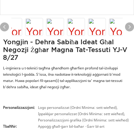
Yongjin - Dehra Sabiħa Ideat Għal
Negozji Żgħar Magna Tat-Tessuti YJ-V
8/27
L-inġiniera u t-tekniċi tagħna għandhom għarfien profond tal-iżviluppi
teknoloġiċi l-ġodda. S'issa, ilna nadottaw it-teknoloġiji aġġornati b'mod
matur. Huwa popolari fil-qasam(i) tal-applikazzjoni ta' magna tat-tessuti
b'dehra sabiħa, ideat għal negozji żgħar.
Personalizzazzjoni:
Logo personalizzat (Ordni Minima: sett wieħed),
Ippakkjar personalizzat (Ordni Minima: sett wieħed),
Personalizzazzjoni grafika (Ordni Minima: sett wieħed)
Tbaħħir:
Appoġġ għall-ġarr bil-baħar · Ġarr bl-art