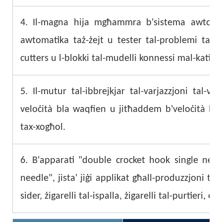
4. Il-magna hija mgħammra b'sistema awtomatik
awtomatika taż-żejt u tester tal-problemi taż-żejt
cutters u l-blokki tal-mudelli konnessi mal-katina
5. Il-mutur tal-ibbrejkjar tal-varjazzjoni tal-vel
veloċità bla waqfien u jitħaddem b'veloċità bax
tax-xogħol.
6. B'apparati "double crocket hook single nee
needle", jista' jiġi applikat għall-produzzjoni ta'
sider, żigarelli tal-ispalla, żigarelli tal-purtieri, eċċ