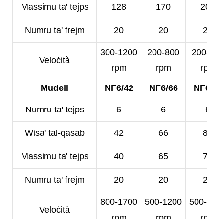
Massimu ta' tejps
128
170
200
Numru ta' frejm
20
20
20
300-1200
200-800
200-5
Veloċità
rpm
rpm
rpm
Mudell
NF6/42
NF6/66
NF6/8
Numru ta' tejps
6
6
6
Wisa' tal-qasab
42
66
80
Massimu ta' tejps
40
65
78
Numru ta' frejm
20
20
20
800-1700
500-1200
500-10
Veloċità
rpm
rpm
rpm