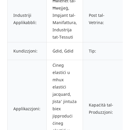
Ħwienet tal-
Ħwejjeġ,
Industriji
Impjant tal-
Post tal-
Applikabbli:
Manifattura,
Vetrina:
Industrija
tat-Tessuti
Kundizzjoni:
Ġdid, Ġdid
Tip:
Ċineg
elastiċi u
mhux
elastiċi
jacquard,
Jista' jintuża
Kapaċità tal-
Applikazzjoni:
biex
Produzzjoni:
jipproduċi
ċineg