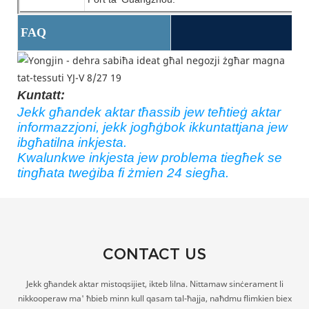
FAQ
Kuntatt:
Jekk għandek aktar tħassib jew teħtieġ aktar
informazzjoni, jekk jogħġbok ikkuntattjana jew
ibgħatilna inkjesta.
Kwalunkwe inkjesta jew problema tiegħek se
tingħata tweġiba fi żmien 24 siegħa.
CONTACT US
Jekk għandek aktar mistoqsijiet, ikteb lilna. Nittamaw sinċerament li
nikkooperaw ma' ħbieb minn kull qasam tal-ħajja, naħdmu flimkien biex