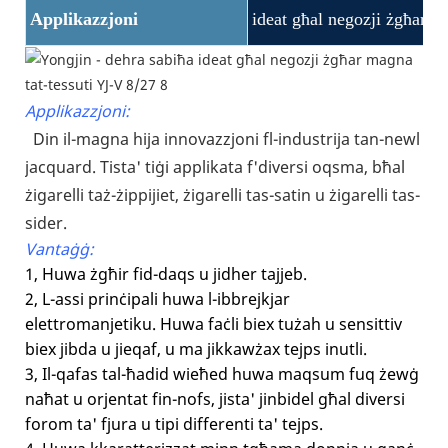
Applikazzjoni
ideat għal negozji żgħar ma
Applikazzjoni:
Din il-magna hija innovazzjoni fl-industrija tan-newl
jacquard. Tista' tiġi applikata f'diversi oqsma, bħal
żigarelli taż-żippijiet, żigarelli tas-satin u żigarelli tas-
sider.
Vantaġġ:
1, Huwa żgħir fid-daqs u jidher tajjeb.
2, L-assi prinċipali huwa l-ibbrejkjar
elettromanjetiku. Huwa faċli biex tużah u sensittiv
biex jibda u jieqaf, u ma jikkawżax tejps inutli.
3, Il-qafas tal-ħadid wieħed huwa maqsum fuq żewġ
naħat u orjentat fin-nofs, jista' jinbidel għal diversi
forom ta' fjura u tipi differenti ta' tejps.