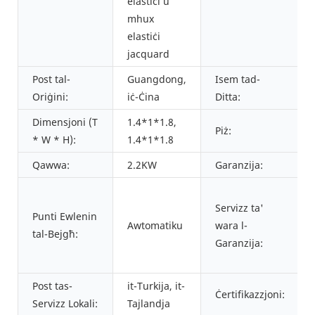
elastiċi u
mhux
elastiċi
jacquard
Post tal-
Guangdong,
Isem tad-
Oriġini:
iċ-Ċina
Ditta:
Dimensjoni (T
1.4*1*1.8,
Piż:
* W * H):
1.4*1*1.8
Qawwa:
2.2KW
Garanzija:
Servizz ta'
Punti Ewlenin
Awtomatiku
wara l-
tal-Bejgħ:
Garanzija:
Post tas-
it-Turkija, it-
Ċertifikazzjoni:
Servizz Lokali:
Tajlandja