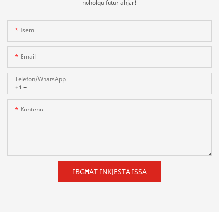
noħolqu futur aħjar!
Isem
Email
Telefon/whatsApp
+1
Kontenut
IBGĦAT INKJESTA ISSA