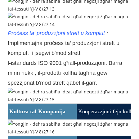
Proċess ta' produzzjoni strett u komplut
:
Implimentajna proċess ta' produzzjoni strett u
komplut, li jsegwi b'mod strett
l-istandards ISO 9001 għall-produzzjoni. Barra
minn
hekk
, il-prodotti kollha tagħna ġew
spezzjonat b'mod strett qabel il-ġarr.
Kultura tal-Kumpanija
Kooperazzjoni fejn kulħad