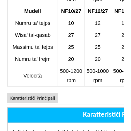
Mudell
NF10/27
NF12/27
NF14/
Numru ta' tejps
10
12
14
Wisa' tal-qasab
27
27
25
Massimu ta' tejps
25
25
23
Numru ta' frejm
20
20
20
500-1200
500-1000
500-10
Veloċità
rpm
rpm
rpm
Karatteristiċi Prinċipali
Karatteristiċi Pri