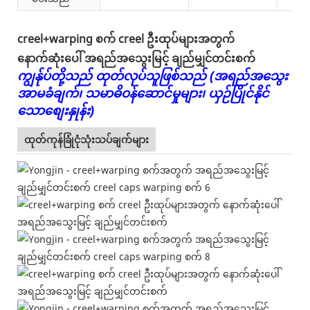
creel+warping စက် creel ဦးထုပ်များအတွက်
နောက်ဆုံးပေါ် အရည်အသွေးမြင့် ချည်မျှင်တင်းစက်
ကျွန်ုပ်တို့သည် ထုတ်လုပ်သူဖြစ်သည် (အရည်အသွေး
အာမခံချက်၊ သမာဓိဝန်ဆောင်မှုများ၊ ယှဉ်ပြိုင်နိုင်
သောစျေးနှုန်း)
ထုတ်ကုန်ခြုံငုံသုံးသပ်ချက်များ