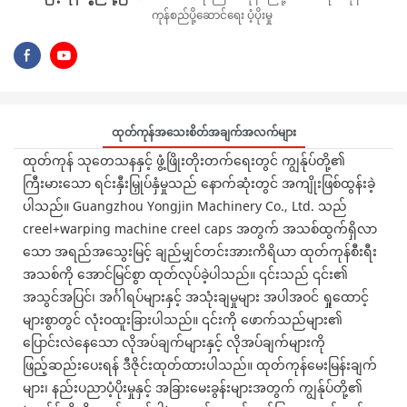
ကုန်စည်ပို့ဆောင်ရေး ပံ့ပိုးမှု
ထုတ်ကုန်အသေးစိတ်အချက်အလက်များ
ထုတ်ကုန် သုတေသနနှင့် ဖွံ့ဖြိုးတိုးတက်ရေးတွင် ကျွန်ုပ်တို့၏
ကြီးမားသော ရင်းနှီးမြှုပ်နှံမှုသည် နောက်ဆုံးတွင် အကျိုးဖြစ်ထွန်းခဲ့
ပါသည်။ Guangzhou Yongjin Machinery Co., Ltd. သည်
creel+warping machine creel caps အတွက် အသစ်ထွက်ရှိလာ
သော အရည်အသွေးမြင့် ချည်မျှင်တင်းအားကိရိယာ ထုတ်ကုန်စီးရီး
အသစ်ကို အောင်မြင်စွာ ထုတ်လုပ်ခဲ့ပါသည်။ ၎င်းသည် ၎င်း၏
အသွင်အပြင်၊ အင်္ဂါရပ်များနှင့် အသုံးချမှုများ အပါအဝင် ရှုထောင့်
များစွာတွင် လုံးဝထူးခြားပါသည်။ ၎င်းကို ဖောက်သည်များ၏
ပြောင်းလဲနေသော လိုအပ်ချက်များနှင့် လိုအပ်ချက်များကို
ဖြည့်ဆည်းပေးရန် ဒီဇိုင်းထုတ်ထားပါသည်။ ထုတ်ကုန်မေးမြန်းချက်
များ၊ နည်းပညာပံ့ပိုးမှုနှင့် အခြားမေးခွန်းများအတွက် ကျွန်ုပ်တို့၏