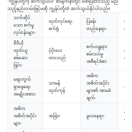
'ကျွန်ုပ်တို့ကို ဆက်သွယ်ပါ' စာမျက်နှာတွင် ဖော်ပြထားသည့် မည်
သည့်နည်းလမ်းဖြင့်မဆို ကျွန်ုပ်တို့ထံ ဆက်သွယ်နိုင်ပါသည်။
သက်ဆိုင်
ထုတ်လုပ်ရေး
ပြခန်း
တူရ
သော စက်မှု
စက်ရုံ
တည်နေရာ-
ထိုင်
လုပ်ငန်းများ-
ဗီဒီယို
စက်ယန္တရား
ထုတ်ယူ
ပံ့ပိုးပေး
ပံ့ပိ
စမ်းသပ်မှု
စစ်ဆေး
ထားသည်
ထာ
အစီရင်ခံစာ:
ခြင်း-
အဓိက
စျေးကွက်
သာမန်
အစိတ်အပိုင်း
ရှာဖွေရေး
၃ 
ထုတ်ကုန်
များ၏ အာမခံ
အမျိုးအစား:
ချက်-
အဓိက
ကွမ်
အစိတ်အပိုင်း
အခြား
မူလနေရာ:
တရု
များ-