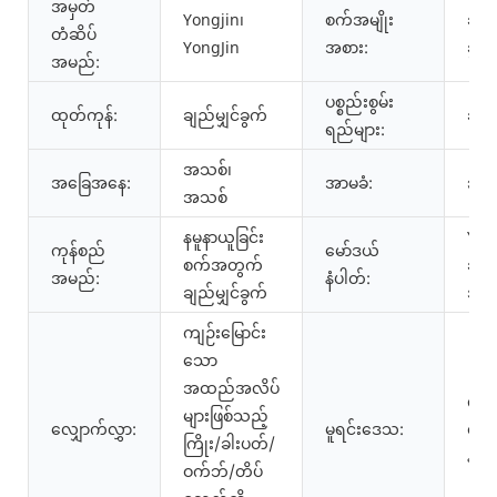
အမှတ်
Yongjin၊
စက်အမျိုး
ချည်
တံဆိပ်
YongJin
အစား:
ခွက်
အမည်:
ပစ္စည်းစွမ်း
ထုတ်ကုန်:
ချည်မျှင်ခွက်
ချည်
ရည်များ:
အသစ်၊
အခြေအနေ:
အာမခံ:
၃ 
အသစ်
နမူနာယူခြင်း
YJ-2
ကုန်စည်
မော်ဒယ်
စက်အတွက်
ချည်
အမည်:
နံပါတ်:
ချည်မျှင်ခွက်
အုံ
ကျဉ်းမြောင်း
သော
အထည်အလိပ်
ကွမ်
များဖြစ်သည့်
လျှောက်လွှာ:
မူရင်းဒေသ:
တရု
ကြိုး/ခါးပတ်/
နိုင်ငံ
ဝက်ဘ်/တိပ်