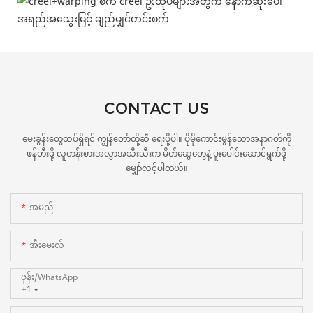
CONTACT US
မေးခွန်းတွေထပ်ရှိရင် ကျွန်တော်တို့ဆီ ရေးပို့ပါ။ ပိုမိုကောင်းမွန်သောအနာဂတ်ကို
ဖန်တီးဖို့ လူတန်းစားအလွှာအသီးသီးက မိတ်ဆွေတွေနဲ့ ပူးပေါင်းဆောင်ရွက်ဖို့
မျှော်လင့်ပါတယ်။
အမည်
အီးမေးလ်
ဖုန်း/whatsApp
+1