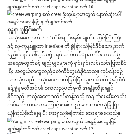
နမူနာယူခြင်းစက်
အလိုအလျောက် PLC ထိန်းချုပ်စနစ်၊ မျက်နှာပြင်ကြီးကြီး
နှင့် လူ-ကွန်ပျူတာ interface ကို ခွဲခြားသိမြင်နိုင်သော ဉာဏ်
ရည်။ စနစ်ပေါ်တွင် ပရိုဂရမ်ဆက်တင်များ၊ လိမ်ကောက်မှု
အရေအတွက်နှင့် ချည်မျှင်များကို ရှင်းရှင်းလင်းလင်းပြသနိုင်
ပြီး အလွယ်တကူလည်ပတ်ကိုင်တွယ်နိုင်သည်။ လုပ်ငန်းစဉ်
အားလုံးသည် အလိုအလျောက်ဖြစ်ပြီး လူလည်ပတ်မှုနှင့် စီမံ
ခန့်ခွဲမှုမလိုအပ်ပါ၊ စက်လည်ပတ်မှုကို အချိန်ထိန်းချုပ်
နိုင်သည်၊ အလိုအလျောက်ရပ်တန့်သည့် အချက်ပေးမီးလည်း
တပ်ဆင်ထားသောကြောင့် စနစ်သည် ဘေးကင်းလုံခြုံပြီး
ယုံကြည်စိတ်ချရပြီး တာရှည်ခံကြောင်း သေချာစေသည်။