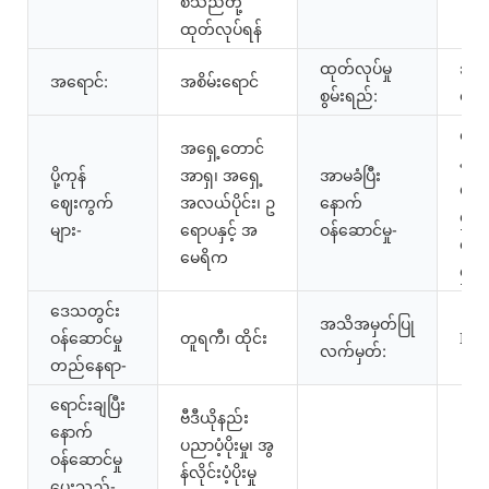
စသည်တို့
ထုတ်လုပ်ရန်
ထုတ်လုပ်မှု
၃၀၀ 
အရောင်:
အစိမ်းရောင်
စွမ်းရည်:
တစ
ဗီဒီယ
အရှေ့တောင်
နည်
ပို့ကုန်
အာရှ၊ အရှေ့
အာမခံပြီး
ပညာပံ
ဈေးကွက်
အလယ်ပိုင်း၊ ဥ
နောက်
မှု၊ အ
များ-
ရောပနှင့် အ
ဝန်ဆောင်မှု-
လိုင်း
မေရိက
မှု
ဒေသတွင်း
အသိအမှတ်ပြု
ဝန်ဆောင်မှု
တူရကီ၊ ထိုင်း
ISO
လက်မှတ်:
တည်နေရာ-
ရောင်းချပြီး
ဗီဒီယိုနည်း
နောက်
ပညာပံ့ပိုးမှု၊ အွ
ဝန်ဆောင်မှု
န်လိုင်းပံ့ပိုးမှု
ပေးသည်-