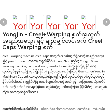
Yongjin - Creel+warping စက်အတွက်
အရည်အသွေးမြင့် ချည်မျှင်တင်းစက် Creel
Caps Warping စက်
creel+warping machine creel caps အတွက် အသစ်ထွက်ရှိလာတဲ့ အရည်အသွေး
မြင့် yarn tensioner ကတော့ တရုတ်နိုင်ငံ၊ GuangZhou မှာရှိတဲ့ Yongjin Main
weaving machine, jacquard loom, needle loom ပါ။ ကျွန်ုပ်တို့ရဲ့ ခိုင်မာတဲ့
ထုတ်လုပ်မှုစွမ်းရည်နဲ့ ယှဉ်ပြိုင်နိုင်တဲ့ နည်းပညာအဆင့်ကြောင့် Guangzhou Yongjin
Machinery Co., Ltd. ဟာ ထုတ်ကုန်စီးရီးအမျိုးမျိုးကို လွတ်လပ်စွာ တီထွင်ထုတ်လုပ်
နိုင်စွမ်းရှိပါတယ်။ ကျွန်ုပ်တို့ရဲ့ အသစ်ထွက်ရှိလာတဲ့ ထုတ်ကုန် - အခြားအထည်အလိပ်
စက်များကို စိတ်ဝင်စားသည်ဖြစ်စေ၊ ကျွန်ုပ်တို့ကုမ္ပဏီအကြောင်း ပိုမိုသိရှိလိုပါက ကျွန်ုပ်
တို့ထံ ဆက်သွယ်နိုင်ပါတယ်။
သင်္ဘောဖြင့်ကုန်ပစ္စည်းပို့ခြင်း:
ပင်လယ်ရေကြောင်းကုန်စည်ပို့ဆောင်ရေး · ကုန်းလမ်း