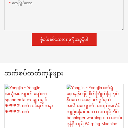
ကေြနပ်သော
စုံစမ်းစစ်ဆေးရေးကိုယခုပို့ပါ
ဆက်စပ်ထုတ်ကုန်များ