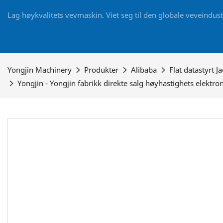
Lag høykvalitets vevmaskin. Viet seg til den globale veveindus
Yongjin Machinery
Produkter
Alibaba
Flat datastyrt J
Yongjin - Yongjin fabrikk direkte salg høyhastighets elektro