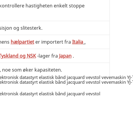
kontrollere hastigheten enkelt stoppe
isjon og slitesterk.
mens
hælpartiet
er importert fra
Italia
.
Tyskland og NSK
-lager fra
Japan
.
, noe som øker kapasiteten.