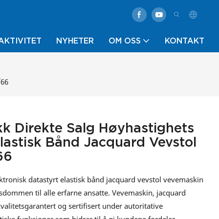
AKTIVITET
NYHETER
OM OSS
KONTAKT
/66
ikk Direkte Salg Høyhastighets
Elastisk Bånd Jacquard Vevstol
66
ektronisk datastyrt elastisk bånd jacquard vevstol vevemaskin
sdommen til alle erfarne ansatte. Vevemaskin, jacquard
valitetsgarantert og sertifisert under autoritative