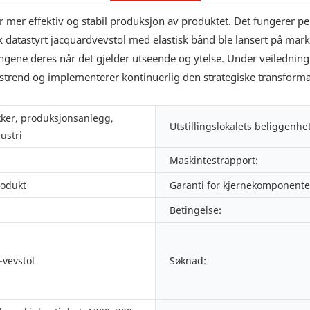
er effektiv og stabil produksjon av produktet. Det fungerer perf
k datastyrt jacquardvevstol med elastisk bånd ble lansert på marke
gene deres når det gjelder utseende og ytelse. Under veiledning 
gstrend og implementerer kontinuerlig den strategiske transformas
kker, produksjonsanlegg,
Utstillingslokalets beliggenhet
dustri
Maskintestrapport:
rodukt
Garanti for kjernekomponente
Betingelse:
-vevstol
Søknad: