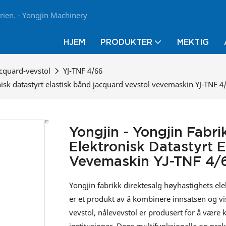
trien. - Yongjin Machinery
HJEM
PRODUKTER
MEKTIG
acquard-vevstol
YJ-TNF 4/66
nisk datastyrt elastisk bånd jacquard vevstol vevemaskin YJ-TNF 4
Yongjin - Yongjin Fabr
Elektronisk Datastyrt 
Vevemaskin YJ-TNF 4/
Yongjin fabrikk direktesalg høyhastighets el
er et produkt av å kombinere innsatsen og vi
vevstol, nålevevstol er produsert for å være k