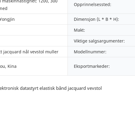
 maskinhastighet: 1200, 300
Opprinnelsessted:
åned
 YongJin
Dimensjon (L * B * H):
Makt:
Viktige salgsargumenter:
tt jacquard nål vevstol muller
Modellnummer:
ou, Kina
Eksportmarkeder: