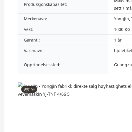
Maksimal
Produksjonskapasitet:
sett / m
Merkenavn:
YongJin,
Vekt:
1000 KG
Garanti:
1 år
Varenavn:
hjuletike
Opprinnelsessted:
Guangzh
VR