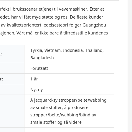
ekt i bruksscenariet(ene) til vevemaskiner. Etter at
det, har vi fått mye støtte og ros. De fleste kunder
av kvalitetsorientert ledelsesteori følger Guangzhou
jonen. Vårt mål er ikke bare å tilfredsstille kundenes
Tyrkia, Vietnam, Indonesia, Thailand,
:
Bangladesh
Forutsatt
r:
1 år
Ny, ny
Å jacquard-sy stropper/belte/webbing
av smale stoffer, å produsere
stropper/belte/webbing/bånd av
smale stoffer og så videre