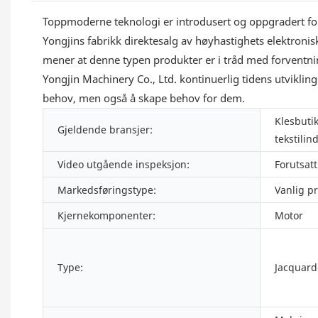
Toppmoderne teknologi er introdusert og oppgradert for m
Yongjins fabrikk direktesalg av høyhastighets elektronis
mener at denne typen produkter er i tråd med forventnin
Yongjin Machinery Co., Ltd. kontinuerlig tidens utviklin
behov, men også å skape behov for dem.
Klesbuti
Gjeldende bransjer:
tekstilin
Video utgående inspeksjon:
Forutsatt
Markedsføringstype:
Vanlig p
Kjernekomponenter:
Motor
Type:
Jacquard