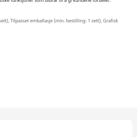
tiske funksjoner som bidrar til å gi kundene fordeler.
sett), Tilpasset emballasje (min. bestilling: 1 sett), Grafisk