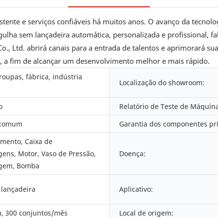
ente e serviços confiáveis ​​há muitos anos. O avanço da tecnolog
lha sem lançadeira automática, personalizada e profissional, fab
., Ltd. abrirá canais para a entrada de talentos e aprimorará su
l, a fim de alcançar um desenvolvimento melhor e mais rápido.
roupas, fábrica, indústria
Localização do showroom:
o
Relatório de Teste de Máquina
 comum
Garantia dos componentes pri
amento, Caixa de
ens, Motor, Vaso de Pressão,
Doença:
gem, Bomba
 lançadeira
Aplicativo:
, 300 conjuntos/mês
Local de origem: