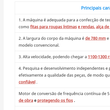
Principais car
1. A máquina é adequada para a confecção de tecid
como
fitas para roupas íntimas
e rendas.
alça d
2. A largura do corpo da máquina é
de 780 mm
e 
modelo convencional.
3. Alta velocidade, podendo chegar a
1100-1300 
4. Pesquisa e desenvolvimento independentes e
efetivamente a qualidade das peças, de modo q
confiável
.
Motor de conversão de frequência contínua de 5 
de obra
e
protegendo os fios
.