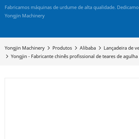
Fabricamos máquinas de urdume de alta qualidade. Dedicamo-nos
Yongjin Machinery
Yongjin Machinery
Produtos
Alibaba
Lançadeira de v
Yongjin - Fabricante chinês profissional de teares de agulh