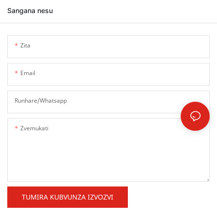
Sangana nesu
Zita
Email
Runhare/whatsapp
Zvemukati
TUMIRA KUBVUNZA IZVOZVI