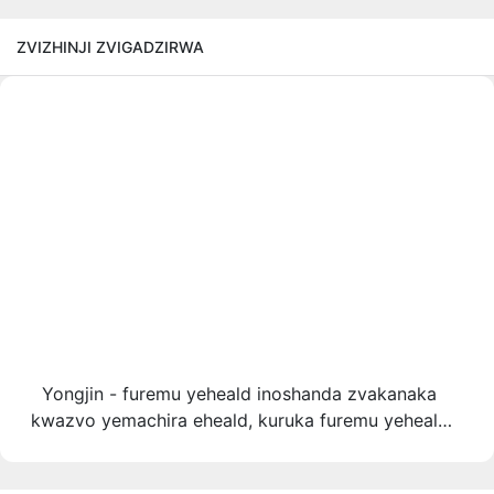
ZVIZHINJI ZVIGADZIRWA
Yongjin - furemu yeheald inoshanda zvakanaka
kwazvo yemachira eheald, kuruka furemu yeheald
YJ-V