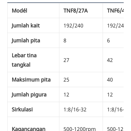
Modél
TNF8/27A
TNF6/42
Jumlah kait
192/240
192/240/
Jumlah pita
8
6
Lebar tina
27
42
tangkal
Maksimum pita
25
40
Jumlah pigura
12
12
Sirkulasi
1:8/16-32
1:8/16-32
Kagancangan
500-1200rpm
500-1200