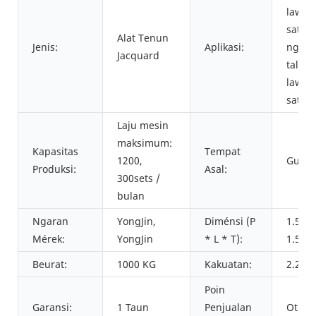
lawon
sater
Alat Tenun
Jenis:
Aplikasi:
ngaha
Jacquard
tali/
lawon
sater
Laju mesin
maksimum:
Kapasitas
Tempat
1200,
Guang
Produksi:
Asal:
300sets /
bulan
Ngaran
YongJin,
Diménsi (P
1.5*0
Mérek:
YongJin
* L * T):
1.5*0
Beurat:
1000 KG
Kakuatan:
2.2KW
Poin
Garansi:
1 Taun
Penjualan
Otoma