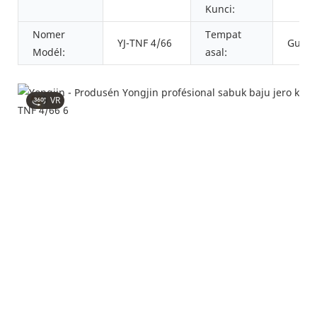
Kunci:
Nomer
Tempat
YJ-TNF 4/66
Guang
Modél:
asal:
VR