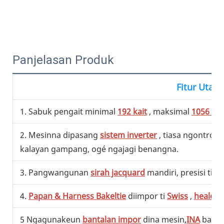
Panjelasan Produk
Fitur Utam
1. Sabuk pengait minimal
192 kait
, maksimal
1056 kai
2. Mesinna dipasang
sistem inverter
, tiasa ngontrol
kalayan gampang, ogé ngajagi benangna.
3. Pangwangunan
sirah jacquard
mandiri, presisi ting
4.
Papan & Harness Bakeltie
diimpor ti
Swiss
,
heald
di
5 Ngagunakeun
bantalan impor
dina mesin,
INA
banta