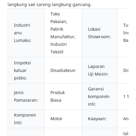
langkung saé sareng langkung gancang.
Toko
Pakaian,
Industri
Turki,
Pabrik
Lokasi
anu
Indoné
Manufaktur,
Showroom:
Lumaku:
Bangl
Industri
Tekstil
Inspeksi
Laporan
kaluar
Disadiakeun
Disad
Uji Mesin:
pidéo:
Garansi
Jenis
Produk
komponén
1 Tau
Pamasaran:
Biasa
inti:
Komponen
Motor
Kaayaan:
Anyar
Inti:
tali/