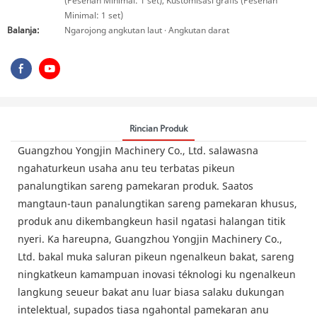
(Pesenan Minimal: 1 set), Kustomisasi grafis (Pesenan
Minimal: 1 set)
Balanja:
Ngarojong angkutan laut · Angkutan darat
Rincian Produk
Guangzhou Yongjin Machinery Co., Ltd. salawasna
ngahaturkeun usaha anu teu terbatas pikeun
panalungtikan sareng pamekaran produk. Saatos
mangtaun-taun panalungtikan sareng pamekaran khusus,
produk anu dikembangkeun hasil ngatasi halangan titik
nyeri. Ka hareupna, Guangzhou Yongjin Machinery Co.,
Ltd. bakal muka saluran pikeun ngenalkeun bakat, sareng
ningkatkeun kamampuan inovasi téknologi ku ngenalkeun
langkung seueur bakat anu luar biasa salaku dukungan
intelektual, supados tiasa ngahontal pamekaran anu