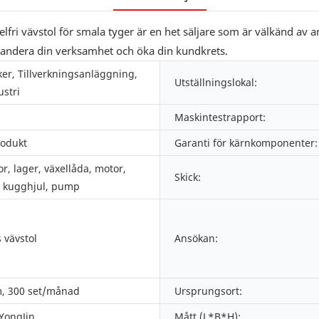
ttelfri vävstol för smala tyger är en het säljare som är välkänd av
pandera din verksamhet och öka din kundkrets.
ker, Tillverkningsanläggning,
Utställningslokal:
ustri
Maskintestrapport:
rodukt
Garanti för kärnkomponenter:
r, lager, växellåda, motor,
Skick:
l, kugghjul, pump
s vävstol
Ansökan:
, 300 set/månad
Ursprungsort:
 YongJin
Mått (L*B*H):