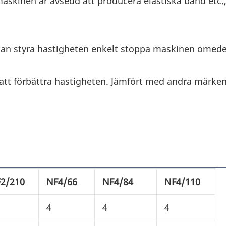
 maskinen är avsedd att producera elastiska band etc
.
 kan styra hastigheten enkelt stoppa maskinen omede
 att förbättra hastigheten. Jämfört med andra märke
2/210
NF4/66
NF4/84
NF4/110
4
4
4