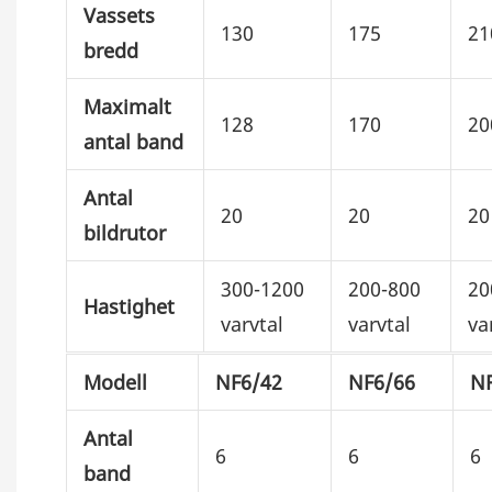
Vassets
130
175
21
bredd
Maximalt
128
170
20
antal band
Antal
20
20
20
bildrutor
300-1200
200-800
20
Hastighet
varvtal
varvtal
va
Modell
NF6/42
NF6/66
N
Antal
6
6
6
band