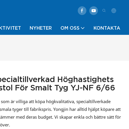
KTIVITET
NYHETER
OM OSS
KONTAKTA
pecialtillverkad Höghastighets
vstol För Smalt Tyg YJ-NF 6/66
som är villiga att köpa högkvalitativa, specialtillverkade
ala tyger till fabrikspris. Yongjin har alltid hjälpt köpare att
tämmer med deras budget. Vi skapar enkla och bättre sätt för
över.