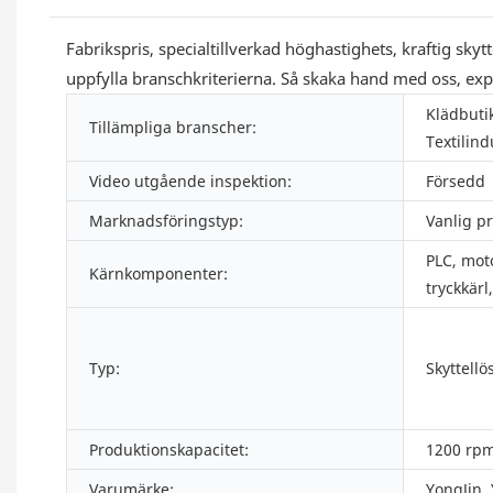
Fabrikspris, specialtillverkad höghastighets, kraftig sky
uppfylla branschkriterierna. Så skaka hand med oss, ex
Klädbuti
Tillämpliga branscher:
Textilind
Video utgående inspektion:
Försedd
Marknadsföringstyp:
Vanlig p
PLC, moto
Kärnkomponenter:
tryckkär
Typ:
Skyttellö
Produktionskapacitet:
1200 rpm
Varumärke:
YongJin,