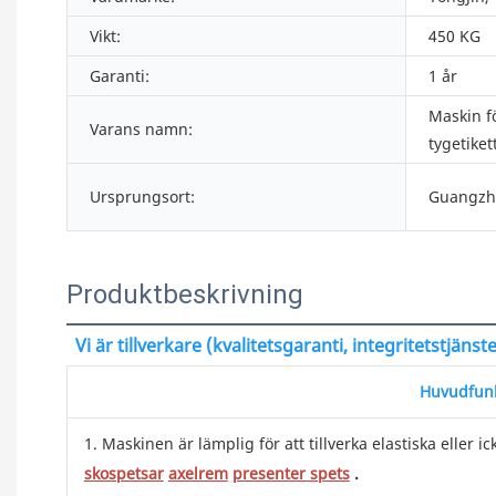
Vikt:
450 KG
Garanti:
1 år
Maskin fö
Varans namn:
tygetiket
Ursprungsort:
Guangzh
Produktbeskrivning
Vi är tillverkare (kvalitetsgaranti, integritetstjäns
Huvudfunk
1. Maskinen är lämplig för att tillverka elastiska eller 
skospetsar
axelrem
presenter spets
.