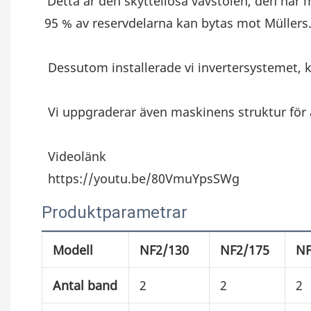
Detta är den skyttellösa vävstolen, den här
95 % av reservdelarna kan bytas mot Müllers
 Dessutom installerade vi invertersystemet,
 Vi uppgraderar även maskinens struktur för
 Videolänk
 https://youtu.be/80VmuYpsSWg
Produktparametrar
Modell
NF2/130
NF2/175
NF
Antal band
2
2
2