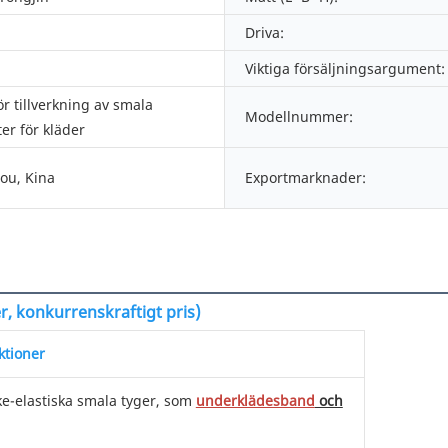
Driva:
Viktiga försäljningsargument:
r tillverkning av smala
Modellnummer:
ter för kläder
ou, Kina
Exportmarknader:
ter, konkurrenskraftigt pris)
tioner
icke-elastiska smala tyger, som
underklädesband
och