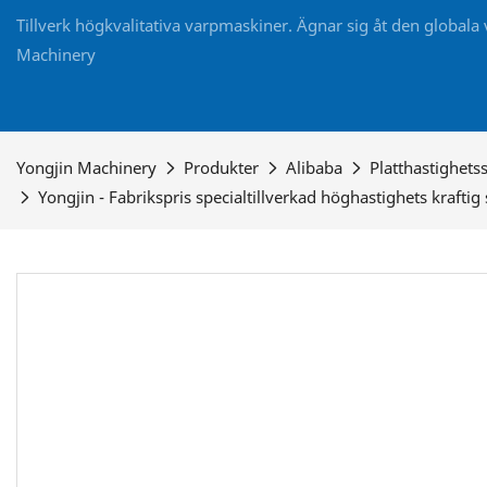
Tillverk högkvalitativa varpmaskiner. Ägnar sig åt den globala 
Machinery
Yongjin Machinery
Produkter
Alibaba
Platthastighetss
Yongjin - Fabrikspris specialtillverkad höghastighets kraftig 