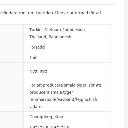
 användare runt om i världen. Den är utformad för att
Turkiet, Vietnam, Indonesien,
Thailand, Bangladesh
Försedd
1 år
Nytt, nytt
För att producera smala tyger, För att
producera smala tyger
remmar/bälte/vävband/tejp och så
vidare
Guangdong, Kina
1.4*1*1.8, 1.4*1*1.8