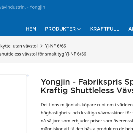
vävindustrin. - Yongjin
HEM
PRODUKTER
KRAFTFULL
A
kyttel utan vävstol
YJ-NF 6/66
shuttleless vävstol för smalt tyg YJ-NF 6/66
Yongjin - Fabrikspris S
Kraftig Shuttleless Vä
Det finns miljontals köpare runt om i världen 
höghastighets- och kraftiga vävmaskiner för sm
nå säljare som erbjuder priser som överenss
människor att få den bästa produkten de beh