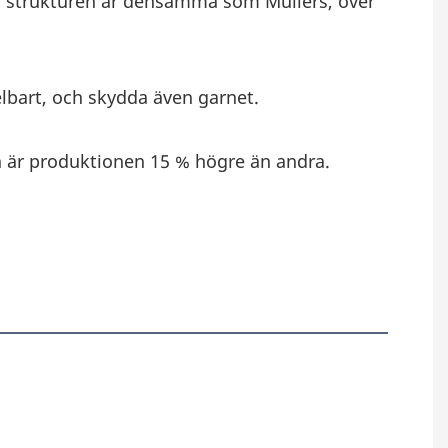
., strukturen är densamma som Müllers, över 
lbart, och skydda även garnet.
n är produktionen 15 % högre än andra.