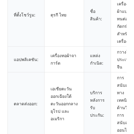
เครื่องทอ
ชื่อ
ผ้าแบบ
ที่ตั้งโชว์รูม:
ตุรกี ไทย
สินค้า:
ทนต่อกา
กัดกร่อน
สำหรับ
เครื่องถัก
กวางโจว
เครื่องทอผ้าจา
แหล่ง
แอปพลิเคชัน:
ประเทศ
การ์ด
กำเนิด:
จีน
การ
สนับสนุน
เอเชียตะวัน
บริการ
ทาง
ออกเฉียงใต้
หลังการ
เทคนิค
ตลาดส่งออก:
ตะวันออกกลาง
รับ
ด้านวิดีโ
ยุโรป และ
ประกัน:
การ
อเมริกา
สนับสนุน
ออนไลน์