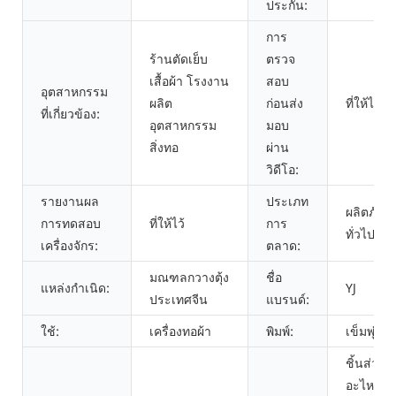
ประกัน:
การ
ร้านตัดเย็บ
ตรวจ
เสื้อผ้า โรงงาน
สอบ
อุตสาหกรรม
ผลิต
ก่อนส่ง
ที่ให้ไว้
ที่เกี่ยวข้อง:
อุตสาหกรรม
มอบ
สิ่งทอ
ผ่าน
วิดีโอ:
รายงานผล
ประเภท
ผลิตภัณฑ
การทดสอบ
ที่ให้ไว้
การ
ทั่วไป
เครื่องจักร:
ตลาด:
มณฑลกวางตุ้ง
ชื่อ
แหล่งกำเนิด:
YJ
ประเทศจีน
แบรนด์:
ใช้:
เครื่องทอผ้า
พิมพ์:
เข็มพุ่ง
ชิ้นส่วน
อะไหล่