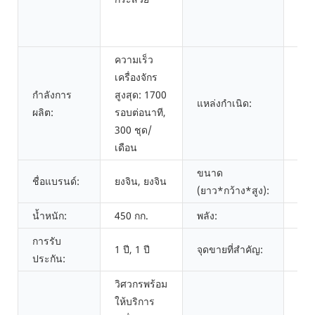
เทป
เป็
ความเร็ว
เครื่องจักร
กำลังการ
สูงสุด: 1700
มณฑ
แหล่งกำเนิด:
ผลิต:
รอบต่อนาที,
ประ
300 ชุด/
เดือน
ขนาด
150
ชื่อแบรนด์:
ยงจิน, ยงจิน
(ยาว*กว้าง*สูง):
15
น้ำหนัก:
450 กก.
พลัง:
2.
การรับ
1 ปี, 1 ปี
จุดขายที่สำคัญ:
อัตโ
ประกัน:
วิศวกรพร้อม
ให้บริการ