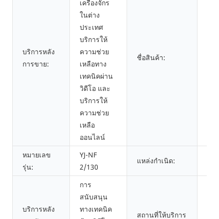
เครื่องจักร
ในต่าง
ประเทศ
บริการให้
เคร
บริการหลัง
ความช่วย
ยาง
ชื่อสินค้า:
การขาย:
เหลือทาง
เกง
เทคนิคผ่าน
ประ
วิดีโอ และ
บริการให้
ความช่วย
เหลือ
ออนไลน์
หมายเลข
YJ-NF
กวา
แหล่งกำเนิด:
รุ่น:
2/130
จีน
การ
สนับสนุน
บริการหลัง
ทางเทคนิค
สถานที่ให้บริการ