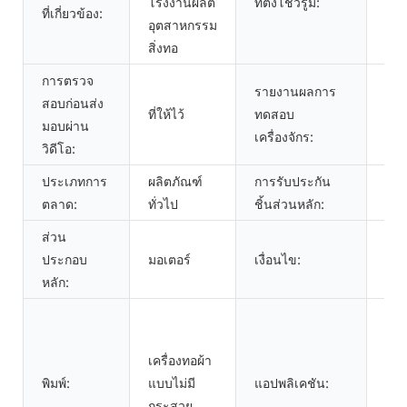
โรงงานผลิต
ที่ตั้งโชว์รูม:
อิน
ที่เกี่ยวข้อง:
อุตสาหกรรม
บัง
สิ่งทอ
การตรวจ
รายงานผลการ
สอบก่อนส่ง
ที่ให้ไว้
ทดสอบ
ที่ให
มอบผ่าน
เครื่องจักร:
วิดีโอ:
ประเภทการ
ผลิตภัณฑ์
การรับประกัน
1 ปี
ตลาด:
ทั่วไป
ชิ้นส่วนหลัก:
ส่วน
ประกอบ
มอเตอร์
เงื่อนไข:
ใหม่
หลัก:
เข็
ยืด
เครื่องทอผ้า
ยืด
พิมพ์:
แบบไม่มี
แอปพลิเคชัน:
ผลิ
กระสวย
เข็