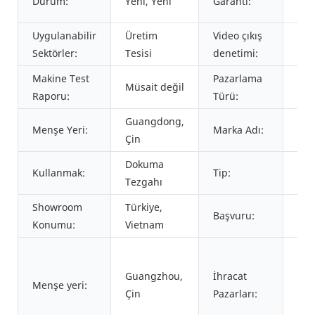
Durum:
Yeni, Yeni
Garanti:
değ
Uygulanabilir
Üretim
Video çıkış
Ted
Sektörler:
Tesisi
denetimi:
edi
Makine Test
Pazarlama
Sır
Müsait değil
Raporu:
Türü:
Ür
Guangdong,
Menşe Yeri:
Marka Adı:
YJ
Çin
Dokuma
Yed
Kullanmak:
Tip:
Tezgahı
par
Showroom
Türkiye,
teks
Başvuru:
Konumu:
Vietnam
tez
Gü
Asy
Guangzhou,
İhracat
Menşe yeri:
Doğ
Çin
Pazarları:
Avr