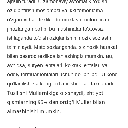
ajralib turadi. U zamonaviy avtomatik to'qish
oziqlantirish moslamasi va ikki tomonlama
o'zgaruvchan tezlikni tormozlash motori bilan
jihozlangan bo'lib, bu mashinalar to'xtovsiz
ishlaganda to'qish oziqlanishini nozik sozlashni
ta'minlaydi. Mato sozlanganda, siz nozik harakat
bilan pastroq tezlikda ishlashingiz mumkin. Bu,
ayniqsa, sutyen lentalari, ko'krak lentalari va
oddiy fermuar lentalari uchun qo'llaniladi. U keng
qo'llanilishi va keng qo'llanilishi bilan faxrlanadi.
Tuzilishi Mullernikiga o'xshaydi, ehtiyot
qismlarning 95% dan ortig'i Muller bilan
almashinishi mumkin.