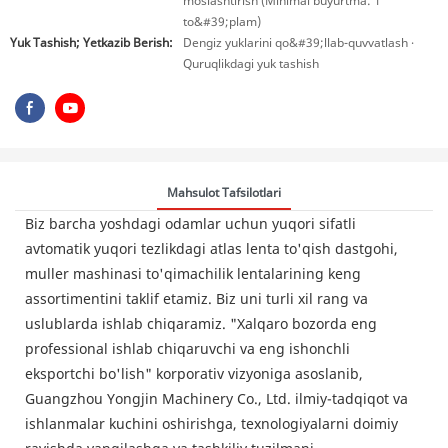
moslashtirish (Minimal buyurtma: 1
to&#39;plam)
Yuk Tashish; Yetkazib Berish:
Dengiz yuklarini qo&#39;llab-quvvatlash ·
Quruqlikdagi yuk tashish
Mahsulot Tafsilotlari
Biz barcha yoshdagi odamlar uchun yuqori sifatli
avtomatik yuqori tezlikdagi atlas lenta to'qish dastgohi,
muller mashinasi to'qimachilik lentalarining keng
assortimentini taklif etamiz. Biz uni turli xil rang va
uslublarda ishlab chiqaramiz. "Xalqaro bozorda eng
professional ishlab chiqaruvchi va eng ishonchli
eksportchi bo'lish" korporativ vizyoniga asoslanib,
Guangzhou Yongjin Machinery Co., Ltd. ilmiy-tadqiqot va
ishlanmalar kuchini oshirishga, texnologiyalarni doimiy