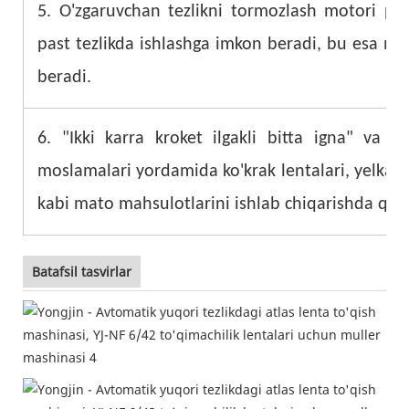
5. O'zgaruvchan tezlikni tormozlash motori pog'
past tezlikda ishlashga imkon beradi, bu esa me
beradi.
6. "Ikki karra kroket ilgakli bitta igna" va "i
moslamalari yordamida ko'krak lentalari, yelka le
kabi mato mahsulotlarini ishlab chiqarishda qo'l
Batafsil tasvirlar