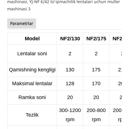
Parametrlar
Model
NF2/130
NF2/175
NF2/2
Lentalar soni
2
2
2
Qamishning kengligi
130
175
210
Maksimal lentalar
128
170
200
Ramka soni
20
20
20
300-1200
200-800
200-5
Tezlik
rpm
rpm
rpm