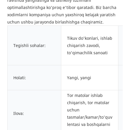
ravishda yangilashga va tashkiliy tuzilmani
optimallashtirishga ko'proq e'tibor qaratadi. Biz barcha
xodimlarni kompaniya uchun yaxshiroq kelajak yaratish
uchun ushbu jarayonda birlashishga chaqiramiz.
Tikuv do'konlari, ishlab
Ko
Tegishli sohalar:
chiqarish zavodi,
za
to'qimachilik sanoati
joy
Holati:
Yangi, yangi
Tur
Tor matolar ishlab
chiqarish, tor matolar
Is
uchun
Ilova:
ch
tasmalar/kamar/to'quv
quv
lentasi va boshqalarni