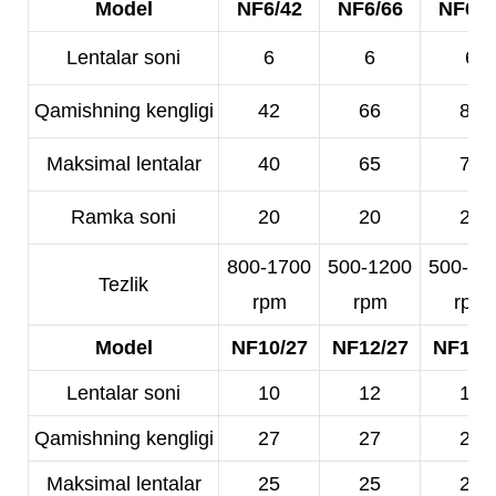
Model
NF6/42
NF6/66
NF6/8
Lentalar soni
6
6
6
Qamishning kengligi
42
66
80
Maksimal lentalar
40
65
78
Ramka soni
20
20
20
800-1700
500-1200
500-10
Tezlik
rpm
rpm
rpm
Model
NF10/27
NF12/27
NF14/
Lentalar soni
10
12
14
Qamishning kengligi
27
27
25
Maksimal lentalar
25
25
23