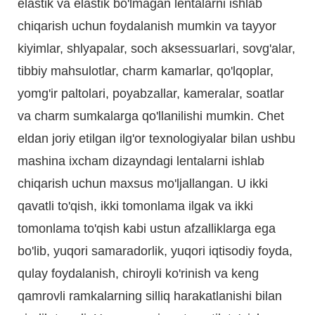
elastik va elastik bo'lmagan lentalarni ishlab
chiqarish uchun foydalanish mumkin va tayyor
kiyimlar, shlyapalar, soch aksessuarlari, sovg'alar,
tibbiy mahsulotlar, charm kamarlar, qo'lqoplar,
yomg'ir paltolari, poyabzallar, kameralar, soatlar
va charm sumkalarga qo'llanilishi mumkin. Chet
eldan joriy etilgan ilg'or texnologiyalar bilan ushbu
mashina ixcham dizayndagi lentalarni ishlab
chiqarish uchun maxsus mo'ljallangan. U ikki
qavatli to'qish, ikki tomonlama ilgak va ikki
tomonlama to'qish kabi ustun afzalliklarga ega
bo'lib, yuqori samaradorlik, yuqori iqtisodiy foyda,
qulay foydalanish, chiroyli ko'rinish va keng
qamrovli ramkalarning silliq harakatlanishi bilan