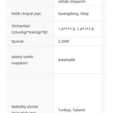
ishlab chiqarish
Br
Kelib chiqish joyi:
Guangdong, Xitoy
no
Olchamlari
1.4*1*1.8, 1.4*1*1.8
Vaz
(Uzunligi*Kenligi*B):
Quvvat:
2.2KW
Kaf
Ka
Asosiy savdo
Avtomatik
ke
nuqtalari:
xi
So
Mahalliy xizmat
ke
Turkiya, Tailand
ko'rsatish joyi:
xi