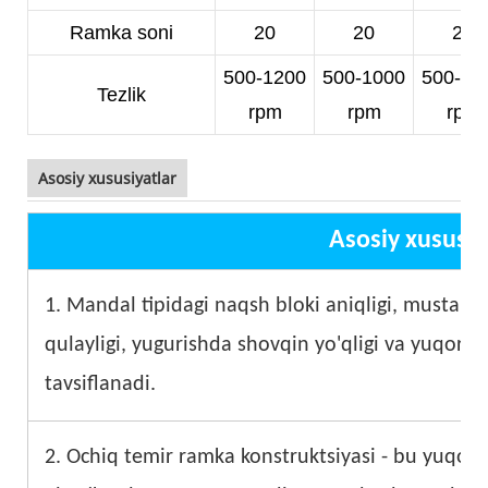
Ramka soni
20
20
20
500-1200
500-1000
500-10
Tezlik
rpm
rpm
rpm
Asosiy xususiyatlar
Asosiy xususiy
1. Mandal tipidagi naqsh bloki aniqligi, mustahkam
qulayligi, yugurishda shovqin yo'qligi va yuqori te
tavsiflanadi.
2. Ochiq temir ramka konstruktsiyasi - bu yuqori 