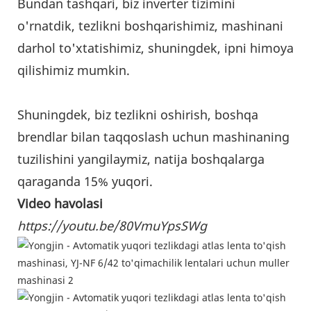
Bundan tashqari, biz inverter tizimini
o'rnatdik, tezlikni boshqarishimiz, mashinani
darhol to'xtatishimiz, shuningdek, ipni himoya
qilishimiz mumkin.
Shuningdek, biz tezlikni oshirish, boshqa
brendlar bilan taqqoslash uchun mashinaning
tuzilishini yangilaymiz, natija boshqalarga
qaraganda 15% yuqori.
Video havolasi
https://youtu.be/80VmuYpsSWg