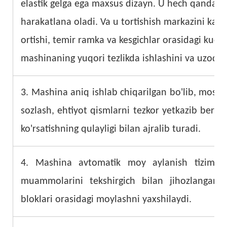
elastik gelga ega maxsus dizayn. U hech qanday s
harakatlana oladi. Va u tortishish markazini ka
ortishi, temir ramka va kesgichlar orasidagi kuch
mashinaning yuqori tezlikda ishlashini va uzoq um
3. Mashina aniq ishlab chiqarilgan bo'lib, moslik, 
sozlash, ehtiyot qismlarni tezkor yetkazib beris
ko'rsatishning qulayligi bilan ajralib turadi.
4. Mashina avtomatik moy aylanish tizimi,
muammolarini tekshirgich bilan jihozlangan bo
bloklari orasidagi moylashni yaxshilaydi.