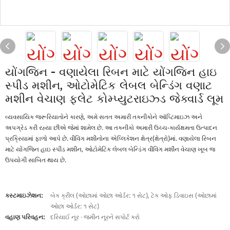
યોંગજિન - વણાયેલા રિબન માટે યોંગજિન હાઇ
સ્પીડ મશીન, ઓટોમેટિક લેબલ બેન્ડિંગ વણાટ
મશીન વેચાણ ફ્લેટ કોમ્પ્યુટરાઇઝ્ડ જેક્વાર્ડ લૂમ
વ્યવસાયિક જરૂરિયાતોને કારણે, અમે સતત અમારી તકનીકોને ઑપ્ટિમાઇઝ અને
અપગ્રેડ કરી રહ્યા છીએ જેમાં શામેલ છે. આ તકનીકો અમારી ઉચ્ચ-કાર્યક્ષમતા ઉત્પાદન
પ્રક્રિયામાં ફાળો આપે છે. વીવિંગ મશીનોના એપ્લિકેશન ક્ષેત્ર(ક્ષેત્રો)માં. વણાયેલા રિબન
માટે યોંગજિન હાઇ સ્પીડ મશીન, ઓટોમેટિક લેબલ બેન્ડિંગ વીવિંગ મશીન વેચાણ ખૂબ જ
ઉપયોગી સાબિત થાય છે.
કસ્ટમાઇઝેશન:
બેક ક્રીલ (ઓછામાં ઓછા ઓર્ડર: ૧ સેટ), ટેક ઓફ ડિવાઇસ (ઓછામાં
ઓછા ઓર્ડર: ૧ સેટ)
વહાણ પરિવહન:
દરિયાઈ નૂર · જમીન નૂરને સપોર્ટ કરો