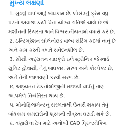
મુખ્ય લક્ષણો
1. ખુલ્લું વાર્પ આડું બાંધકામ છે. લોખંડનું ફ્રેમ વધુ 
પડતો અવાજ કર્યા વિના યોગ્ય ગતિએ ચાલે છે જે 
મશીનની સ્થિરતા અને વિશ્વસનીયતામાં વધારો કરે છે.
 2. ઇન્ટિગ્રેશન સોલેનોઇડ વાલ્વ સેટિંગ કદમાં નાનું છે 
અને કામ કરતી વખતે સંવેદનશીલ છે.
 3. સૌથી અદ્યતન માઇક્રો ઇલેક્ટ્રોનિક જેક્વાર્ડ 
યુનિટ હોવાથી, તેનું બાંધકામ સરળ અને કોમ્પેક્ટ છે, 
અને તેની જાળવણી કરવી સરળ છે.
 ૪. અદ્યતન ટેકનોલોજીની મદદથી વાર્પનું તાણ 
આપમેળે નિયંત્રિત થાય છે.
 ૫. મોનોફિલામેન્ટનું સરળતાથી ઉતારી શકાય તેવું 
બાંધકામ કામદારોની શ્રમની તીવ્રતા ઘટાડી શકે છે.
 ૬. વણાયેલા ટેપ માટે અનોખી CAD પ્રિન્ટમેકિંગ 