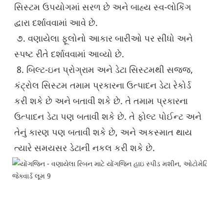
સિસ્ટમ ઉપયોગમાં સરળ છે અને બાહ્ય સ્વ-લોકિંગ 
દ્વારા દર્શાવવામાં આવે છે.
 ૭. વણાયેલા ફૂલોનો આકાર બારીઓ પર સીધો અને 
સ્પષ્ટ રીતે દર્શાવવામાં આવ્યો છે.
 8. બિલ્ટ-ઇન પ્રોગ્રામ અને ડેટા સિસ્ટમથી સજ્જ, 
કંટ્રોલ સિસ્ટમ તમામ પ્રકારના ઉત્પાદન ડેટા રેકોર્ડ 
કરી શકે છે અને બતાવી શકે છે. તે તમામ પ્રકારના 
ઉત્પાદન ડેટા પણ બતાવી શકે છે. તે ફોલ્ટ પોઈન્ટ અને 
તેનું કારણ પણ બતાવી શકે છે, અને અકસ્માત થાય 
ત્યારે સમયસર ડેટાની નકલ કરી શકે છે.