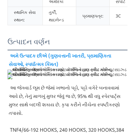
અમેરિકા
સપોર્ટ
સ્થાનિક સેવા
તુર્કી,
પ્રમાણપત્ર:
3C
સ્થાન:
થાઇલેન્ડ
ઉત્પાદન વર્ણન
અમે ઉત્પાદક છીએ (ગુણવત્તાની ખાતરી, પ્રામાણિકતા 
સેવાઓ, સ્પર્ધાત્મક કિંમત)
આ જેક્વાર્ડ લૂમ છે જેમાં ખભાનો પટ્ટો, પટ્ટો વગેરે બનાવવામાં 
આવે છે, તેનું માળખું મુલર જેવું જ છે, 95% થી વધુ સ્પેરપાર્ટ્સ 
મુલર સાથે બદલી શકાય છે. કૃપા કરીને નીચેના સ્પષ્ટીકરણો 
તપાસો.
 TNF4/66-192 HOOKS, 240 HOOKS, 320 HOOKS,384 