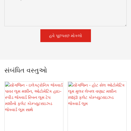
હવે પૂછપરછ મોકલો
સંબંધિત વસ્તુઓ