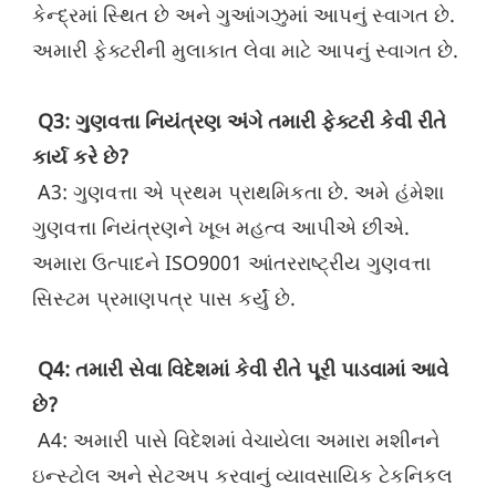
કેન્દ્રમાં સ્થિત છે અને ગુઆંગઝુમાં આપનું સ્વાગત છે. 
અમારી ફેક્ટરીની મુલાકાત લેવા માટે આપનું સ્વાગત છે.
Q3: ગુણવત્તા નિયંત્રણ અંગે તમારી ફેક્ટરી કેવી રીતે 
કાર્ય કરે છે?
 A3: ગુણવત્તા એ પ્રથમ પ્રાથમિકતા છે. અમે હંમેશા 
ગુણવત્તા નિયંત્રણને ખૂબ મહત્વ આપીએ છીએ. 
અમારા ઉત્પાદને ISO9001 આંતરરાષ્ટ્રીય ગુણવત્તા 
સિસ્ટમ પ્રમાણપત્ર પાસ કર્યું છે.
Q4: તમારી સેવા વિદેશમાં કેવી રીતે પૂરી પાડવામાં આવે 
છે?
 A4: અમારી પાસે વિદેશમાં વેચાયેલા અમારા મશીનને 
ઇન્સ્ટોલ અને સેટઅપ કરવાનું વ્યાવસાયિક ટેકનિકલ 