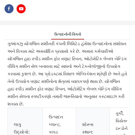
ઉત્પાદનોની વિગતો
ગુઆંગઝુ યોંગજિન મશીનરી કંપની લિમિટેડ હંમેશા ઉત્પાદનોના સંશોધન
અને વિકાસ માટે અમર્યાદિત પ્રયાસો કરે છે. અમારા કર્મચારીઓ
યોંગજિન હાઇ સ્પીડ મશીન ફોર વણાટ રિબન, ઓટોમેટિક લેબલ બેન્ડિંગ
વીવિંગ મશીન સેલ બનાવવા માટે સાધનો અને ટેકનોલોજીનો ઉપયોગ
કરવામાં કુશળ છે. આ પ્રોડક્ટમાં વિશાળ એપ્લિકેશન શ્રેણી છે અને હવે
તેનો ઉપયોગ વણાટ મશીનોના ક્ષેત્રમાં વ્યાપકપણે થાય છે. યોંગજિન
હાઇ સ્પીડ મશીન ફોર વણાટ રિબન, ઓટોમેટિક લેબલ બેન્ડિંગ વીવિંગ
મશીન સેલના સ્પષ્ટીકરણો તમારી જરૂરિયાતો અનુસાર કસ્ટમાઇઝ કરી
શકાય છે.
તુર્કી,
ઉત્પાદન
વિયેતનામ,
લાગુ
પ્લાન્ટ,
શોરૂમ
ઇન્ડોનેશિય
ઉદ્યોગો:
કાપડ
સ્થાન: