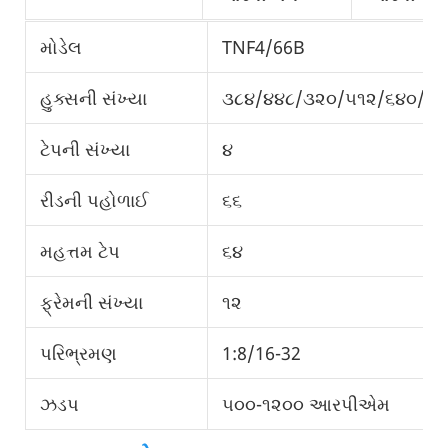
મોડેલ
TNF4/66B
હુક્સની સંખ્યા
૩૮૪/૪૪૮/૩૨૦/૫૧૨/૬૪૦/૭
ટેપની સંખ્યા
૪
રીડની પહોળાઈ
૬૬
મહત્તમ ટેપ
૬૪
ફ્રેમની સંખ્યા
૧૨
પરિભ્રમણ
1:8/16-32
ઝડપ
૫૦૦-૧૨૦૦ આરપીએમ