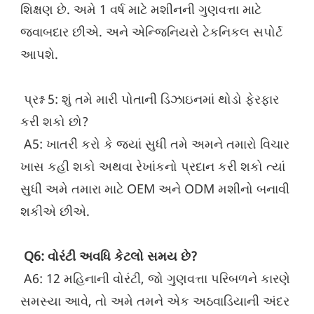
શિક્ષણ છે. અમે 1 વર્ષ માટે મશીનની ગુણવત્તા માટે 
જવાબદાર છીએ. અને એન્જિનિયરો ટેકનિકલ સપોર્ટ 
આપશે.
 પ્રશ્ન 5: શું તમે મારી પોતાની ડિઝાઇનમાં થોડો ફેરફાર 
કરી શકો છો?
 A5: ખાતરી કરો કે જ્યાં સુધી તમે અમને તમારો વિચાર 
ખાસ કહી શકો અથવા રેખાંકનો પ્રદાન કરી શકો ત્યાં 
સુધી અમે તમારા માટે OEM અને ODM મશીનો બનાવી 
શકીએ છીએ.
Q6: વોરંટી અવધિ કેટલો સમય છે?
 A6: 12 મહિનાની વોરંટી, જો ગુણવત્તા પરિબળને કારણે 
સમસ્યા આવે, તો અમે તમને એક અઠવાડિયાની અંદર 