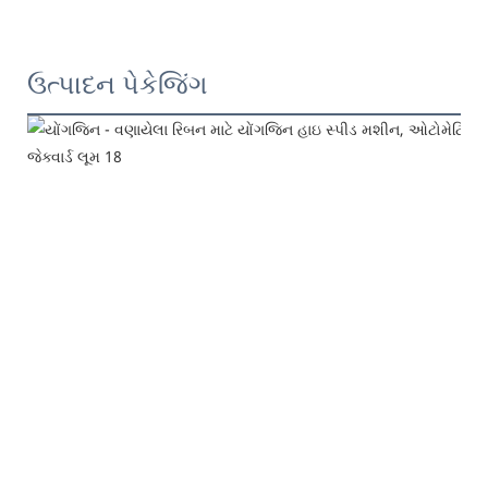
ઉત્પાદન પેકેજિંગ