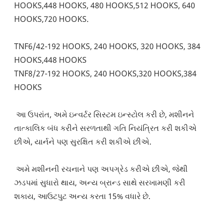
HOOKS,448 HOOKS, 480 HOOKS,512 HOOKS, 640 
HOOKS,720 HOOKS. 
TNF6/42-192 HOOKS, 240 HOOKS, 320 HOOKS, 384 
HOOKS,448 HOOKS
TNF8/27-192 HOOKS, 240 HOOKS,320 HOOKS,384 
HOOKS
 આ ઉપરાંત, અમે ઇન્વર્ટર સિસ્ટમ ઇન્સ્ટોલ કરી છે, મશીનને 
તાત્કાલિક બંધ કરીને સરળતાથી ગતિ નિયંત્રિત કરી શકીએ 
છીએ, યાર્નને પણ સુરક્ષિત કરી શકીએ છીએ.
 અમે મશીનની રચનાને પણ અપગ્રેડ કરીએ છીએ, જેથી 
ઝડપમાં સુધારો થાય, અન્ય બ્રાન્ડ સાથે સરખામણી કરી 
શકાય, આઉટપુટ અન્ય કરતા 15% વધારે છે.