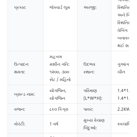
પ્રકાર:
જેક્વાર્ડ લૂમ
અરજી:
સ્થિતિસ્થા
અને બિન-
સ્થિતિસ્થા
વેબિંગ
બનાવવા માટ
થઈ શકે છે
મહત્તમ
ઉત્પાદન
મશીન ગતિ:
ઉદભવ
ગુઆંગડોંગ,
ક્ષમતા:
૧૨૦૦, ૩૦૦
સ્થાન:
ચીન
સેટ / મહિનો
યોંગજિન,
પરિમાણ
1.4*1.2*2
બ્રાન્ડ નામ:
યોંગજિન
(L*W*H):
1.4*1.2*
વજન:
૮૯૦ કિગ્રા
પાવર:
2.2KW
મુખ્ય વેચાણ
વોરંટી:
1 વર્ષ
સ્વચાલિત
બિંદુઓ: