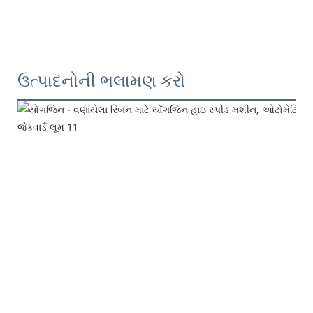
ઉત્પાદનોની ભલામણ કરો