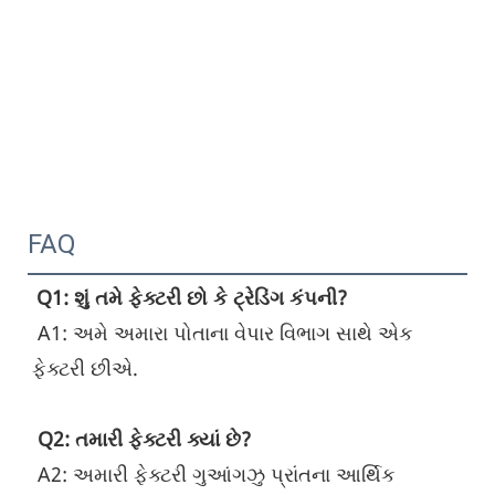
FAQ
Q1: શું તમે ફેક્ટરી છો કે ટ્રેડિંગ કંપની?
 A1: અમે અમારા પોતાના વેપાર વિભાગ સાથે એક 
ફેક્ટરી છીએ.
Q2: તમારી ફેક્ટરી ક્યાં છે?
 A2: અમારી ફેક્ટરી ગુઆંગઝુ પ્રાંતના આર્થિક 