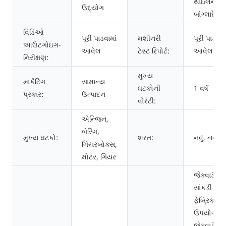
થાઇલેન્ડ,
ઉદ્યોગ
બાંગ્લાદેશ
વિડિઓ
પૂરી પાડવામાં
મશીનરી
પૂરી પાડવામા
આઉટગોઇંગ-
આવેલ
ટેસ્ટ રિપોર્ટ:
આવેલ
નિરીક્ષણ:
મુખ્ય
માર્કેટિંગ
સામાન્ય
ઘટકોની
1 વર્ષ
પ્રકાર:
ઉત્પાદન
વોરંટી:
એન્જિન,
બેરિંગ,
મુખ્ય ઘટકો:
શરત:
નવું, નવું
ગિયરબોક્સ,
મોટર, ગિયર
જેક્વાર્ડ
સાંકડી
ફેબ્રિક, તે
ઉપયોગ
જેક્વાર્ડ