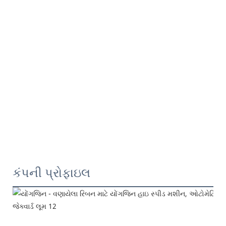
કંપની પ્રોફાઇલ