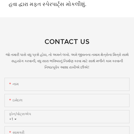
હવા દ્વારા મફત સ્પેરપાર્ટ્સ મોકલીશું.
CONTACT US
જો તમારી પાસે વધુ પ્રશ્નો હોય, તો અમને લખો. અમે જીવનના તમામ ક્ષેત્રોના મિત્રો સાથે
સહયોગ કરવાની, વધુ સારા ભવિષ્યનું નિર્માણ કરવા માટે સાથે મળીને કામ કરવાની
નિષ્ઠાપૂર્વક આશા રાખીએ છીએ!
નામ
ઇમેઇલ
ફોન/વોટ્સએપ
+1
સામગ્રી