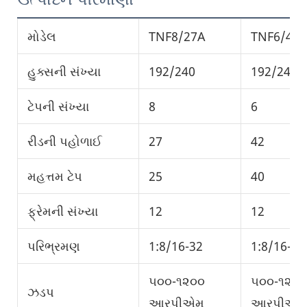
મોડેલ
TNF8/27A
TNF6/42
હુક્સની સંખ્યા
192/240
192/240/
ટેપની સંખ્યા
8
6
રીડની પહોળાઈ
27
42
મહત્તમ ટેપ
25
40
ફ્રેમની સંખ્યા
12
12
પરિભ્રમણ
1:8/16-32
1:8/16-32
૫૦૦-૧૨૦૦
૫૦૦-૧૨૦૦
ઝડપ
આરપીએમ
આરપીએમ