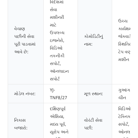
વિદેશમાં
સેવા
મશીનરી
ઉચ્ચ
માટે
વેચાણ
કાર્યક્ષમતા
ઉપલબ્ધ
પછીની સેવા
કોમોડિટીનું
જેક્વાર્ડ
ઇજનેરો,
પૂરી પાડવામાં
નામ:
સ્થિતિસ્થા
વિડિઓ
આવે છે:
ટેપ વણાટ
તકનીકી
મશીન
સપોર્ટ,
ઑનલાઇન
સપોર્ટ
YJ-
ગુઆંગઝોઉ
મોડેલ નંબર:
મૂળ સ્થાન:
TNF8/27
ચીન
દક્ષિણપૂર્વ
વિડિઓ
એશિયા,
ટેક્નિકલ
નિકાસ
વોરંટી સેવા
મધ્ય પૂર્વ,
સપોર્ટ,
બજારો:
પછી:
યુરોપ અને
ઓનલાઇન