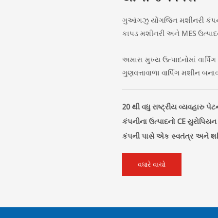
ગુઆંગઝુ યોંગજિન મશીનરી કંપન
કાપડ મશીનરી અને MES ઉત્પાદન 
અમારા મુખ્ય ઉત્પાદનોમાં વાર્પિં
ગુણવત્તાવાળા વાર્પિંગ મશીન બનાવ
20 થી વધુ રાષ્ટ્રીય વ્યવહારુ પેટ
કંપનીના ઉત્પાદનો CE યુરોપિયન 
કંપની પાસે એક સ્વતંત્ર અને શ
વધારે વાચો