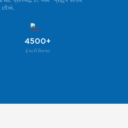
માટે પ્રતિબદ્ધ છે. અમે "ગ્રાહક સંતોષ"
ીએ છીએ.
4500+
ફેક્ટરી વિસ્તાર