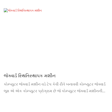
જેક્વાર્ડ સ્થિતિસ્થાપક મશીન
કોમ્પ્યુટર જેક્વાર્ડ મશીન વડે ટેપ કેવી રીતે બનાવવી કોમ્પ્યુટર જેક્વાર્ડ
લૂમ એ એક કોમ્પ્યુટર પ્રોગ્રામ છે જે કોમ્પ્યુટર જેક્વાર્ડ મશીનની
ઇલેક્ટ્રોમેગ્નેટિક સોય પસંદગી પદ્ધતિને નિયંત્રિત કરે છે અને
ફેબ્રિકના જેક્વાર્ડ વણાટને સાકાર કરવા માટે લૂમની યાંત્રિક ગતિ સાથે
સહકાર આપે છે.