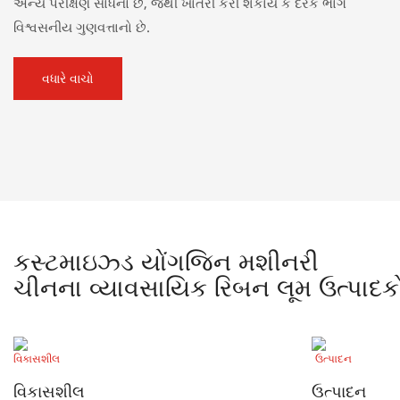
અન્ય પરીક્ષણ સાધનો છે, જેથી ખાતરી કરી શકાય કે દરેક ભાગ
વિશ્વસનીય ગુણવત્તાનો છે.
વધારે વાચો
કસ્ટમાઇઝ્ડ યોંગજિન મશીનરી
ચીનના વ્યાવસાયિક રિબન લૂમ ઉત્પાદક
વિકાસશીલ
ઉત્પાદન