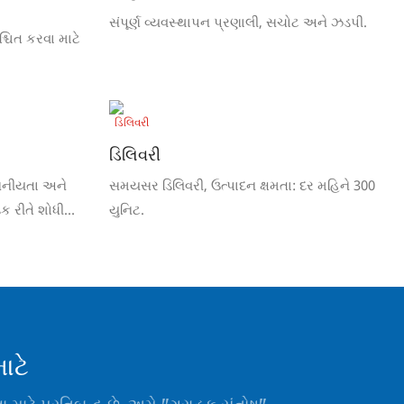
સંપૂર્ણ વ્યવસ્થાપન પ્રણાલી, સચોટ અને ઝડપી.
્ચિત કરવા માટે
ડિલિવરી
વસનીયતા અને
સમયસર ડિલિવરી, ઉત્પાદન ક્ષમતા: દર મહિને 300
ડક રીતે શોધી
યુનિટ.
ાટે