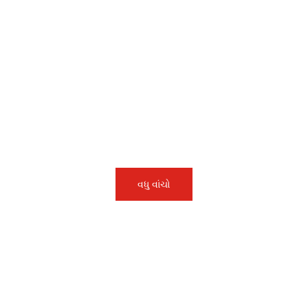
િત કરો. - યોંગજિન મશીનરી
ઘર
ઉત્પાદનો
શક્
વાર્પિંગ સાધનોના વ્યાવસાયિક ઉત્પાદક
રી ઉદ્યોગમાં સૌથી અદ્યતન ઉત્પાદન સાધનો અને સૌથી વધુ
વધુ વાંચો