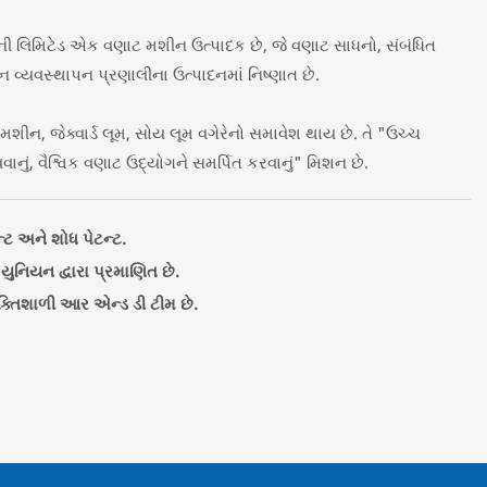
ી લિમિટેડ એક વણાટ મશીન ઉત્પાદક છે, જે વણાટ સાધનો, સંબંધિત
વ્યવસ્થાપન પ્રણાલીના ઉત્પાદનમાં નિષ્ણાત છે.
ગ મશીન, જેક્વાર્ડ લૂમ, સોય લૂમ વગેરેનો સમાવેશ થાય છે. તે "ઉચ્ચ
વાનું, વૈશ્વિક વણાટ ઉદ્યોગને સમર્પિત કરવાનું" મિશન છે.
ન્ટ અને શોધ પેટન્ટ.
યુનિયન દ્વારા પ્રમાણિત છે.
ક્તિશાળી આર એન્ડ ડી ટીમ છે.