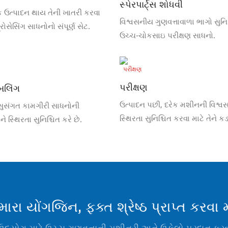
સ્પેરપાર્ટ્સ શોધવી
ક ઉત્પાદન થાય તેની ખાતરી કરવા
વિશ્વસનીય ગુણવત્તાવાળા ભાગો સુનિશ
ોસેસિંગ સાધનોનો સંપૂર્ણ સેટ.
ઉચ્ચ-ચોકસાઇ પરીક્ષણ સાધનો.
પરીક્ષણ
બલિંગ
ઉત્પાદન પછી, દરેક મશીનની વિશ્
સુસંગત કામગીરી સાધનોની
સ્થિરતા સુનિશ્ચિત કરવા માટે તેને ક
 સ્થિરતા સુનિશ્ચિત કરે છે.
કાઢવામાં આવશે.
ારા યોંગજિન, ફક્ત શ્રેષ્ઠ પ્રાપ્ત કરવા મ