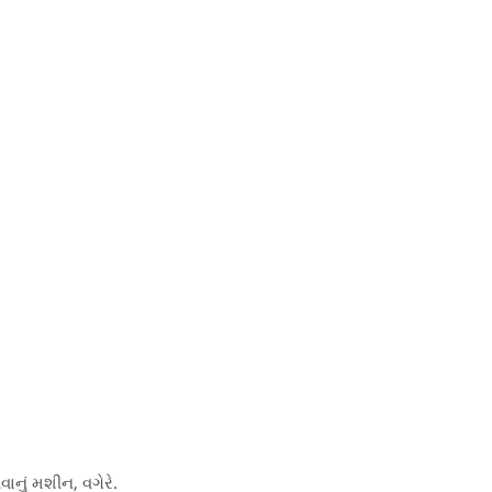
વાનું મશીન, વગેરે.