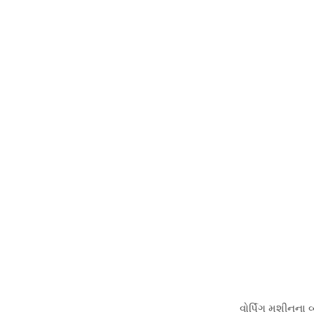
વોર્પિંગ મશીનના વ