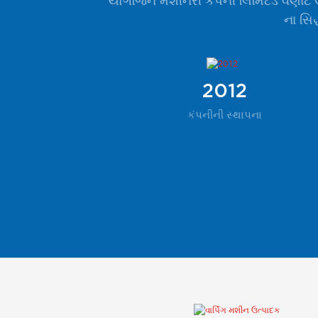
યોંગજિન મશીનરી કંપની લિમિટેડ વણાટ ઉદ
ના સિદ
2012
કંપનીની સ્થાપના