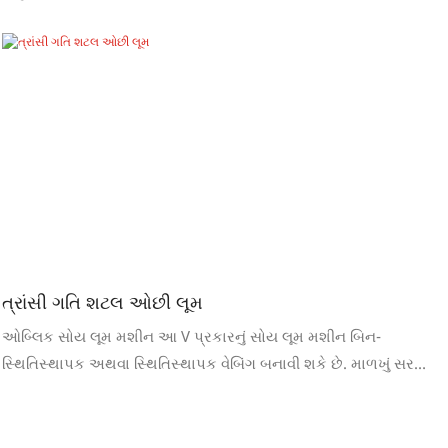
ત્રાંસી ગતિ શટલ ઓછી લૂમ
ઓબ્લિક સોય લૂમ મશીન આ V પ્રકારનું સોય લૂમ મશીન બિન-
સ્થિતિસ્થાપક અથવા સ્થિતિસ્થાપક વેબિંગ બનાવી શકે છે. માળખું સરળ,
જાળવવામાં સરળ અને ખર્ચ-અસરકારક છે. કોટન ટેપ બનાવવાના
મશીનની વિશેષતાઓ1. ઉચ્ચ ગુણવત્તાવાળા, બિન-સ્થિતિસ્થાપક બેલ્ટ પર
વિવિધ સ્થિતિસ્થાપક બનાવવા માટે ઉપયોગ, જેમ કે અન્ડરવેર ઇલાસ્ટિક,