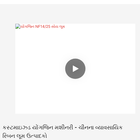
રિબન, કપડા ઉદ્યોગમાં શૂઝ બેલ્ટ, લેસ, ભેટ ઉદ્યોગમાં રિબન. આ
મશીન ઉચ્ચ અનુકૂલનક્ષમતા સાથે છે અને પહોળા અને પહોળા રનમાં
વપરાય છે.
કસ્ટમાઇઝ્ડ યોંગજિન મશીનરી - ચીનના વ્યાવસાયિક
રિબન લૂમ ઉત્પાદકો