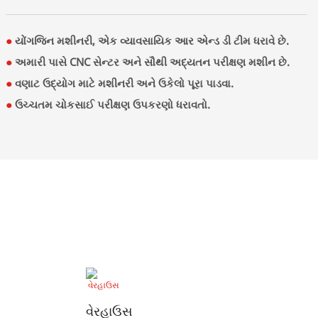
●
યોંગજિન મશીનરી, એક વ્યાવસાયિક આર એન્ડ ડી ટીમ ધરાવે છે.
●
અમારી પાસે CNC સેન્ટર અને સૌથી અદ્યતન પરીક્ષણ મશીન છે.
●
વણાટ ઉદ્યોગ માટે મશીનરી અને ઉકેલો પૂરા પાડવા.
●
ઉચ્ચતમ ચોકસાઈ પરીક્ષણ ઉપકરણો ધરાવતો.
વેરહાઉસ