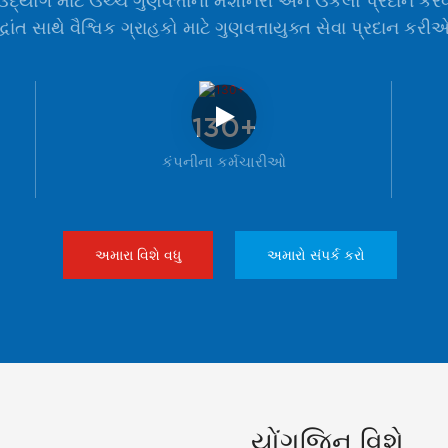
્યોગ માટે ઉચ્ચ ગુણવત્તાની મશીનરી અને ઉકેલો પ્રદાન કરવા 
્ધાંત સાથે વૈશ્વિક ગ્રાહકો માટે ગુણવત્તાયુક્ત સેવા પ્રદાન કર
130+
કંપનીના કર્મચારીઓ
અમારા વિશે વધુ
અમારો સંપર્ક કરો
યોંગજિન વિશે