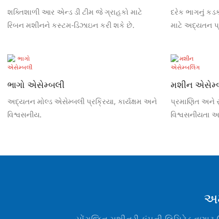
શક્તિશાળી આર એન્ડ ડી ટીમ જે ગ્રાહકો માટે
દરેક ભાગનું કડ
રિબન મશીનને કસ્ટમ-ડિઝાઇન કરી શકે છે.
માટે અદ્યતન પ્ર
ભાગો એસેમ્બલી
મશીન એસેમ્
અદ્યતન મોલ્ડ એસેમ્બલી પ્રક્રિયા, કાર્યક્ષમ અને
પ્રમાણિત અને 
વિશ્વસનીય.
વિશ્વસનીયતા અને
અમ