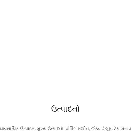
ઉત્પાદનો
્યાવસાયિક ઉત્પાદક. મુખ્ય ઉત્પાદનો: વોર્પિંગ મશીન, જેક્વાર્ડ લૂમ, ટેપ બનાવ