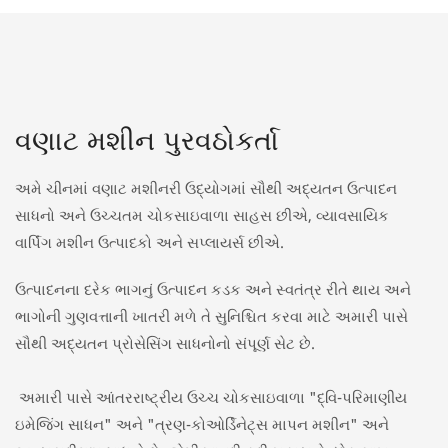
વણાટ મશીન પુરવઠોકર્તા
અમે ચીનમાં વણાટ મશીનરી ઉદ્યોગમાં સૌથી અદ્યતન ઉત્પાદન
સાધનો અને ઉચ્ચતમ ચોકસાઇવાળા સાહસ છીએ, વ્યાવસાયિક
વાર્પિંગ મશીન ઉત્પાદકો અને સપ્લાયર્સ છીએ.
ઉત્પાદનના દરેક ભાગનું ઉત્પાદન કડક અને સ્વતંત્ર રીતે થાય અને
ભાગોની ગુણવત્તાની ખાતરી મળે તે સુનિશ્ચિત કરવા માટે અમારી પાસે
સૌથી અદ્યતન પ્રોસેસિંગ સાધનોનો સંપૂર્ણ સેટ છે.
અમારી પાસે આંતરરાષ્ટ્રીય ઉચ્ચ ચોકસાઇવાળા "દ્વિ-પરિમાણીય
ઇમેજિંગ સાધન" અને "ત્રણ-કોઓર્ડિનેટ્સ માપન મશીન" અને