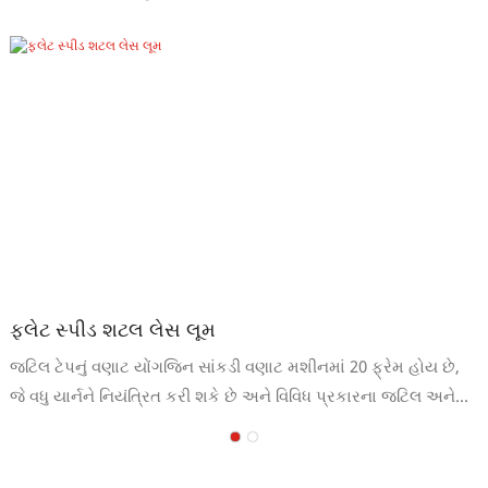
ફ્લેટ સ્પીડ શટલ લેસ લૂમ
જટિલ ટેપનું વણાટ યોંગજિન સાંકડી વણાટ મશીનમાં 20 ફ્રેમ હોય છે,
જે વધુ યાર્નને નિયંત્રિત કરી શકે છે અને વિવિધ પ્રકારના જટિલ અને
સ્થિતિસ્થાપક અથવા બિન-સ્થિતિસ્થાપક સાંકડા કાપડનું ઉત્પાદન કરી
શકે છે. યોંગજિન સોય લૂમ મશીનની વિશેષતાઓ1. ફ્લેટ બેલ્ટ-આઉટ
પદ્ધતિ વેબિંગ માળખું અને ગુણવત્તાને વધુ સારી બનાવે છે.2. ઉચ્ચ ગતિ,