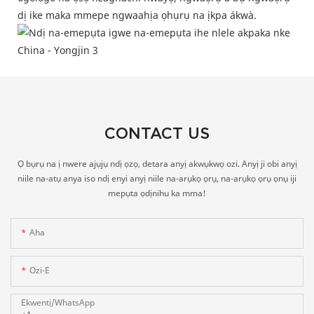
dị ike maka mmepe ngwaahịa ọhụrụ na ịkpa ákwà.
CONTACT US
Ọ bụrụ na ị nwere ajụjụ ndị ọzọ, detara anyị akwụkwọ ozi. Anyị ji obi anyị
niile na-atụ anya iso ndị enyi anyị niile na-arụkọ ọrụ, na-arụkọ ọrụ ọnụ iji
mepụta ọdịnihu ka mma!
Aha
Ozi-E
Ekwentị/WhatsApp