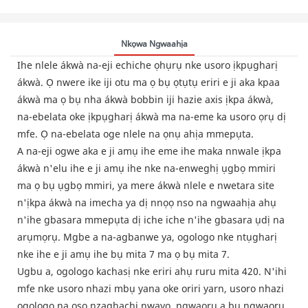
Nkọwa Ngwaahịa
Ihe nlele ákwà na-eji echiche ọhụrụ nke usoro ịkpụgharị
ákwà. Ọ nwere ike iji otu ma ọ bụ ọtụtụ eriri e ji aka kpaa
ákwà ma ọ bụ nha ákwà bobbin iji hazie axis ịkpa ákwà,
na-ebelata oke ịkpụgharị ákwà ma na-eme ka usoro ọrụ dị
mfe. Ọ na-ebelata oge nlele na ọnụ ahịa mmepụta.
A na-eji ogwe aka e ji amụ ihe eme ihe maka nnwale ịkpa
ákwà n'elu ihe e ji amụ ihe nke na-enweghị ụgbọ mmiri
ma ọ bụ ụgbọ mmiri, ya mere ákwà nlele e nwetara site
n'ịkpa ákwà na imecha ya dị nnọọ nso na ngwaahịa ahụ
n'ihe gbasara mmepụta dị iche iche n'ihe gbasara ụdị na
arụmọrụ. Mgbe a na-agbanwe ya, ogologo nke ntụgharị
nke ihe e ji amụ ihe bụ mita 7 ma ọ bụ mita 7.
Ugbu a, ogologo kachasị nke eriri ahụ ruru mita 420. N'ihi
mfe nke usoro nhazi mbụ yana oke oriri yarn, usoro nhazi
ogologo na ọsọ nzaghachi nwayọ, ngwaọrụ a bụ ngwaọrụ