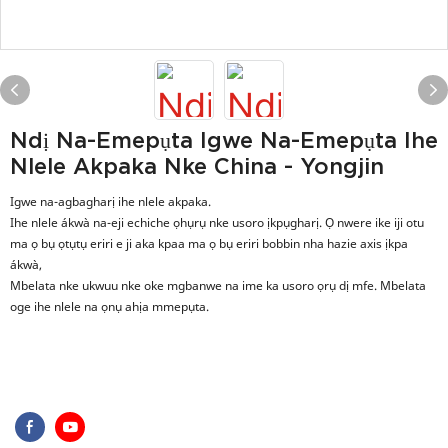
Ndị Na-Emepụta Igwe Na-Emepụta Ihe
Nlele Akpaka Nke China - Yongjin
Igwe na-agbagharị ihe nlele akpaka.
Ihe nlele ákwà na-eji echiche ọhụrụ nke usoro ịkpụgharị. Ọ nwere ike iji otu
ma ọ bụ ọtụtụ eriri e ji aka kpaa ma ọ bụ eriri bobbin nha hazie axis ịkpa
ákwà,
Mbelata nke ukwuu nke oke mgbanwe na ime ka usoro ọrụ dị mfe. Mbelata
oge ihe nlele na ọnụ ahịa mmepụta.