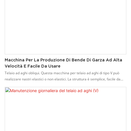
Macchina Per La Produzione Di Bende Di Garza Ad Alta
Velocità E Facile Da Usare
Telaio ad aghi obliqui. Questa macchina per telaio ad aghi di tipo V può
realizzare nastri elastici o non elastici. La struttura è semplice, facile da
manutenere ed economica. Caratteristiche della macchina per la
produzione di nastri di cotone: 1. Utilizzata per produrre elastici di alta
qualità e di vario tipo su nastri non elastici, come nastri per biancheria
intima, nastri, cinture per scarpe nell'industria dell'abbigliamento, pizzi,
nastri nell'industria degli articoli da regalo. La macchina è dotata di
elevata adattabilità e può essere utilizzata su ampia gamma di superfici. 2.
Alta velocità di funzionamento, fino a 800-1300 giri/min. 3. Parti con
lavorazione meccanica di precisione, lunga durata. 4. Può essere installato