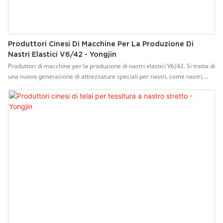
Produttori Cinesi Di Macchine Per La Produzione Di
Nastri Elastici V6/42 - Yongjin
Produttori di macchine per la produzione di nastri elastici V6/42. Si tratta di
una nuova generazione di attrezzature speciali per nastri, come nastri,
nastri da imballaggio, bende mediche ecc. Funziona ad alta velocità fino a
800-1300 giri/min. I componenti sono realizzati con precisione meccanica,
per una lunga durata. Produttori di macchine per la produzione di nastri
elastici Yongjin China V6/42 - Yongjin, dispone di un eccellente team di
progettazione professionale. 1. La macchina per nastri elastici è una nuova
generazione di attrezzature speciali per nastri, come nastri, sacchetti da
imballaggio, bende mediche ecc. 2. La velocità di funzionamento è elevata
e può raggiungere gli 800-1300 giri/min, alta efficienza, alta resa. 3.
Motore a conversione di frequenza continua, facile da usare, consente di
risparmiare manodopera e proteggere il filato. 4. La macchina è realizzata
con precisione, caratterizzata da compatibilità, durata, facilità d'uso,
regolazione