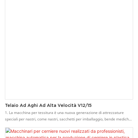
Telaio Ad Aghi Ad Alta Velocità V12/15
1. La macchina per tessitura è una nuova generazione di attrezzature
speciali per nastri, come nastri, sacchetti per imballaggio, bende mediche
ecc. 2. La velocità di funzionamento è elevata e può raggiungere 800-1300
giri/min, alta efficienza, alta resa. 3. Motore a conversione di frequenza