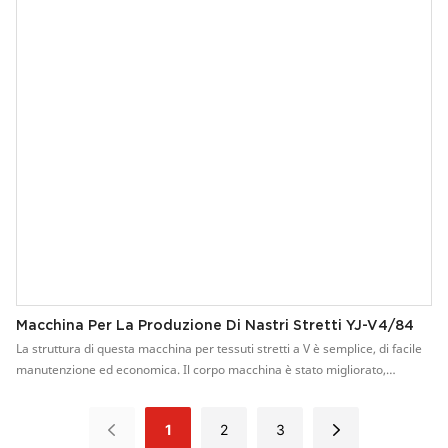
Alta velocità di funzionamento, fino a 800-1300 giri/min. 3. Parti con
lavorazione meccanica di precisione, lunga durata. 4. Può essere installato
un motore a conversione di frequenza. Facile da controllare la velocità e
da utilizzare.
Macchina Per La Produzione Di Nastri Stretti YJ-V4/84
La struttura di questa macchina per tessuti stretti a V è semplice, di facile
manutenzione ed economica. Il corpo macchina è stato migliorato,
passando da una larghezza di 530 mm a una di 680 mm, per una
maggiore facilità d'uso. Può produrre vari tipi di cinghie elastiche e non
1
2
3
elastiche. Può essere installato un motore a conversione di frequenza, per