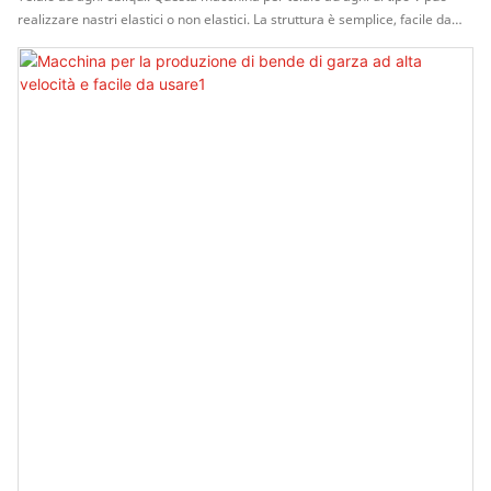
realizzare nastri elastici o non elastici. La struttura è semplice, facile da
manutenere ed economica. Caratteristiche della macchina per la
produzione di nastri di cotone: 1. Utilizzata per produrre elastici di alta
qualità e di vario tipo su nastri non elastici, come nastri per biancheria
intima, nastri, cinture per scarpe nell'industria dell'abbigliamento, pizzi,
nastri nell'industria degli articoli da regalo. La macchina è dotata di
elevata adattabilità e può essere utilizzata su ampia gamma di superfici. 2.
Alta velocità di funzionamento, fino a 800-1300 giri/min. 3. Parti con
lavorazione meccanica di precisione, lunga durata. 4. Può essere installato
un motore a conversione di frequenza. Facile da controllare la velocità e
da utilizzare.