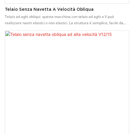
Telaio Senza Navetta A Velocità Obliqua
Telaio ad aghi obliqui: questa macchina con telaio ad aghi a V può
realizzare nastri elastici o non elastici. La struttura è semplice, facile da
manutenere e conveniente. Caratteristiche della macchina per la
produzione di nastri di cotone: 1. Utilizzata per produrre elastici di alta
qualità e di vario tipo su nastri non elastici, come nastri per biancheria
intima, nastri, cinture per scarpe nell'industria dell'abbigliamento, pizzi e
nastri nell'industria dei regali. La macchina è dotata di elevata adattabilità
e può essere utilizzata su vasta scala.