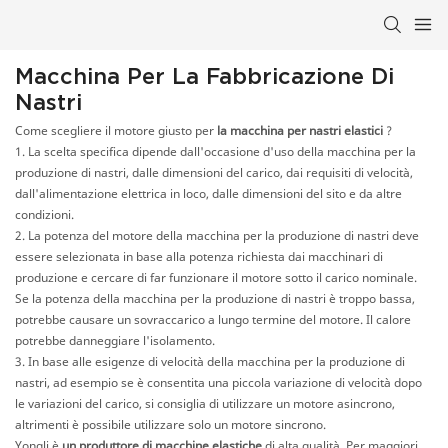
Macchina Per La Fabbricazione Di
Nastri
Come scegliere il motore giusto per
la macchina per nastri elastici
?
1. La scelta specifica dipende dall'occasione d'uso della macchina per la
produzione di nastri, dalle dimensioni del carico, dai requisiti di velocità,
dall'alimentazione elettrica in loco, dalle dimensioni del sito e da altre
condizioni.
2. La potenza del motore della macchina per la produzione di nastri deve
essere selezionata in base alla potenza richiesta dai macchinari di
produzione e cercare di far funzionare il motore sotto il carico nominale.
Se la potenza della macchina per la produzione di nastri è troppo bassa,
potrebbe causare un sovraccarico a lungo termine del motore. Il calore
potrebbe danneggiare l'isolamento.
3. In base alle esigenze di velocità della macchina per la produzione di
nastri, ad esempio se è consentita una piccola variazione di velocità dopo
le variazioni del carico, si consiglia di utilizzare un motore asincrono,
altrimenti è possibile utilizzare solo un motore sincrono.
Yongli è
un produttore di macchine elastiche
di alta qualità. Per maggiori