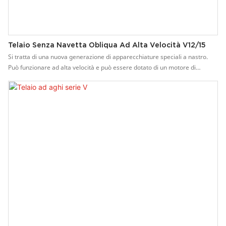
Telaio Senza Navetta Obliqua Ad Alta Velocità V12/15
Si tratta di una nuova generazione di apparecchiature speciali a nastro.
Può funzionare ad alta velocità e può essere dotato di un motore di
conversione di frequenza, che ne facilita il controllo della velocità e il
funzionamento. I componenti sono realizzati con precisione meccanica,
per una lunga durata.