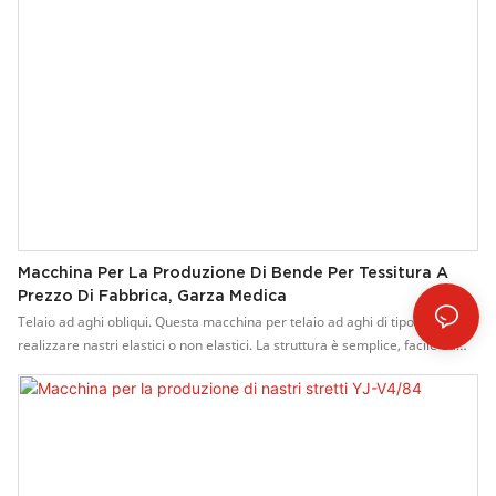
Macchina Per La Produzione Di Bende Per Tessitura A
Prezzo Di Fabbrica, Garza Medica
Telaio ad aghi obliqui. Questa macchina per telaio ad aghi di tipo V può
realizzare nastri elastici o non elastici. La struttura è semplice, facile da
manutenere ed economica. Caratteristiche della macchina per la
produzione di nastri di cotone: 1. Utilizzata per produrre elastici di alta
qualità e di vario tipo su nastri non elastici, come nastri per biancheria
intima, nastri, cinture per scarpe nell'industria dell'abbigliamento, pizzi,
nastri nell'industria degli articoli da regalo. La macchina è dotata di
elevata adattabilità e può essere utilizzata su ampia gamma di superfici. 2.