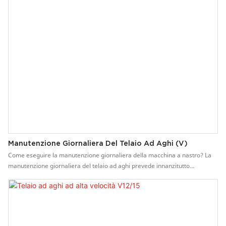
un motore a conversione di frequenza. Facile da controllare la velocità e
da utilizzare.
Manutenzione Giornaliera Del Telaio Ad Aghi (V)
Come eseguire la manutenzione giornaliera della macchina a nastro? La
manutenzione giornaliera del telaio ad aghi prevede innanzitutto
l'aggiunta di olio lubrificante alla trasmissione. È necessario aggiungere
olio lubrificante e grasso lubrificante ogni settimana. Verificare inoltre che
il percorso di lubrificazione sia scorrevole prima di ogni lavoro.