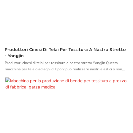
Produttori Cinesi Di Telai Per Tessitura A Nastro Stretto
- Yongjin
Produttori cinesi di telai per tessitura a nastro stretto Yongjin Questa
macchina per telaio ad aghi di tipo V può realizzare nastri elastici o non
elastici. La struttura è semplice, facile da manutenere ed economica.
Caratteristiche della macchina per la produzione di nastri di cotone: 1.
Utilizzata per produrre elastici di alta qualità e di vario tipo su nastri non
elastici, come nastri per biancheria intima, nastri, cinture per scarpe
nell'industria dell'abbigliamento, pizzi e nastri nell'industria degli articoli
da regalo. La macchina è dotata di elevata adattabilità e può essere
utilizzata su campi ampi e larghi. 2. Alta velocità di funzionamento, fino a
800-1300 giri/min. 3. Parti con lavorazione meccanica di precisione, lunga
durata. 4. Può essere installato un motore di conversione di frequenza.
Facile da controllare la velocità e da utilizzare.