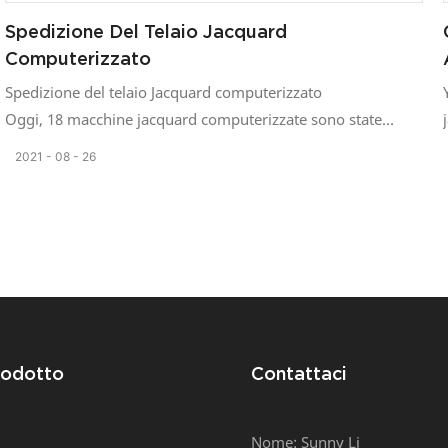
Spedizione Del Telaio Jacquard
Computerizzato
Spedizione del telaio Jacquard computerizzato
Oggi, 18 macchine jacquard computerizzate sono state
caricate in tre container da 40 GP.
2021
08
26
Questo lotto di ordini è stato conquistato con fatica e il
cliente ha confrontato i prodotti di diversi produttori
nazionali. Alla fine,
Hanno scelto la nostra macchina per tessere jacquard
computerizzata Yongjin. Ringraziamo i clienti per la fiducia
riposta nella qualità delle nostre macchine.
Yongjin Machinery Co., Ltd ha un perfetto sistema di
gestione interna e si impegna a fornire macchinari di alta
rodotto
Contattaci
qualità
e soluzioni per l'industria tessile. Offriamo un servizio di
Nome: Sunny Li
qualità a clienti globali con il principio della "soddisfazione