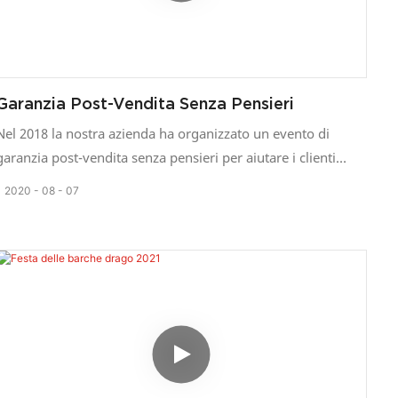
Garanzia Post-Vendita Senza Pensieri
Nel 2018 la nostra azienda ha organizzato un evento di
garanzia post-vendita senza pensieri per aiutare i clienti
nazionali che avevano già acquistato i nostri prodotti a
2020
08
07
controllarli e ripararli.
Disponiamo di un sistema completo di assistenza post-
vendita per telai a nastro, in grado di rispondere
rapidamente alle esigenze dei clienti e di risolvere
tempestivamente e rapidamente i problemi dei telai.