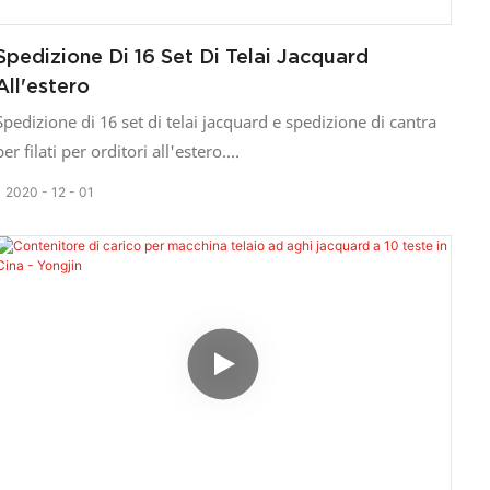
servizio di qualità a clienti globali, nel rispetto del principio
di "soddisfazione del cliente". Siamo aperti a collaborare
Spedizione Di 16 Set Di Telai Jacquard
con partner di ogni estrazione sociale e professionale per
All'estero
creare insieme un futuro migliore.
Spedizione di 16 set di telai jacquard e spedizione di cantra
per filati per orditori all'estero.
Sabato scorso sono stati spediti al nostro cliente 16 set di
2020
12
01
telai jacquard, 5 set di cantra per filati da 77 posizioni e 1 set
di orditori.
Il nostro imballaggio è così compatto che non ci saranno
graffi.