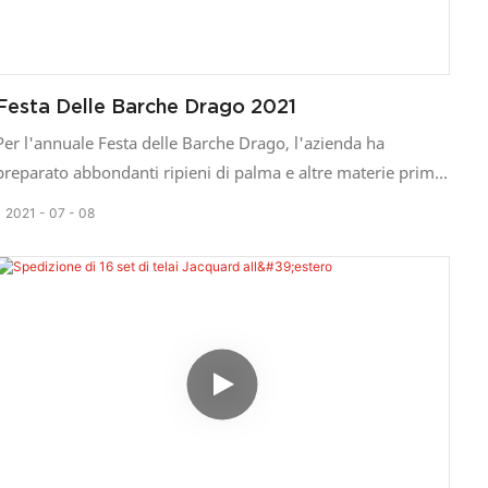
Festa Delle Barche Drago 2021
Per l'annuale Festa delle Barche Drago, l'azienda ha
preparato abbondanti ripieni di palma e altre materie prime.
I colleghi di vari reparti si sono riuniti nella sala conferenze
2021
07
08
per preparare insieme gli zongzi. Tra le risate, tutti sono stati
impegnati tutto il giorno, impacchettando un sacco di
zongzi. Quando tutti hanno ricevuto gli zongzi, si sono
sentiti molto felici. In questa festa speciale, tutti si
riuniscono, impacchettano i ravioli di riso con benedizioni e
condividono la felicità.
Yongjin Machinery Co., Ltd. vanta un sistema di gestione
interno impeccabile e si impegna a fornire macchinari e
soluzioni di alta qualità per l'industria tessile. Offriamo un