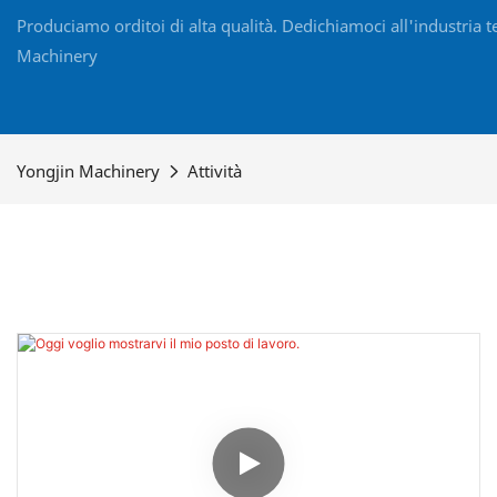
Produciamo orditoi di alta qualità. Dedichiamoci all'industria te
Machinery
Yongjin Machinery
Attività