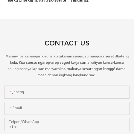
elektromekanis karo konverter frekuensi.
CONTACT US
Menawi panjenengan gadhah pitakenan sanès, sumangga nyerat dhateng
kula. Kita saestu ngarep-arep saged kerja sama kaliyan kanca-kanca
saking sedaya lapisan masyarakat, makarya sesarengan kanggé damel
masa depan ingkang langkung sae!
Jeneng
Email
Telpon/whatsApp
+1