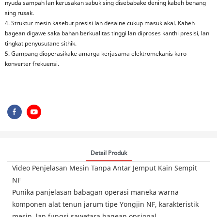
nyuda sampah lan kerusakan sabuk sing disebabake dening kabeh benang
sing rusak.
4. Struktur mesin kasebut presisi lan desaine cukup masuk akal. Kabeh
bagean digawe saka bahan berkualitas tinggi lan diproses kanthi presisi, lan
tingkat penyusutane sithik.
5. Gampang dioperasikake amarga kerjasama elektromekanis karo
konverter frekuensi.
Detail Produk
Video Penjelasan Mesin Tanpa Antar Jemput Kain Sempit
NF
Punika panjelasan babagan operasi maneka warna
komponen alat tenun jarum tipe Yongjin NF, karakteristik
mesin, lan fungsi sawetara bagean opsional.