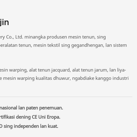
in
y Co., Ltd. minangka produsen mesin tenun, sing
peralatan tenun, mesin tekstil sing gegandhengan, lan sistem
in warping, alat tenun jacquard, alat tenun jarum, lan liya-
e mesin warping kualitas dhuwur, ngabdiake kanggo industri
 nasional lan paten penemuan.
ifikasi dening CE Uni Eropa.
D sing independen lan kuat.