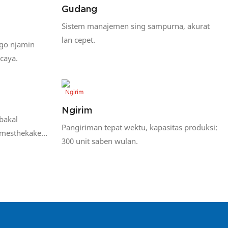
Gudang
Sistem manajemen sing sampurna, akurat
lan cepet.
ggo njamin
rcaya.
Ngirim
bakal
Pangiriman tepat wektu, kapasitas produksi:
o mesthekake
300 unit saben wulan.