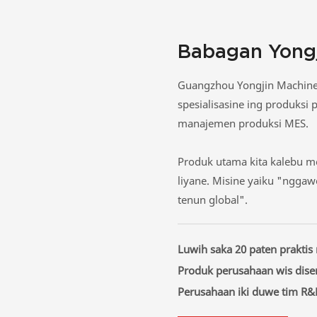
Babagan Yongj
Guangzhou Yongjin Machiner
spesialisasine ing produksi 
manajemen produksi MES.
Produk utama kita kalebu mes
liyane. Misine yaiku "nggaw
tenun global".
Luwih saka 20 paten praktis
Produk perusahaan wis disert
Perusahaan iki duwe tim R&