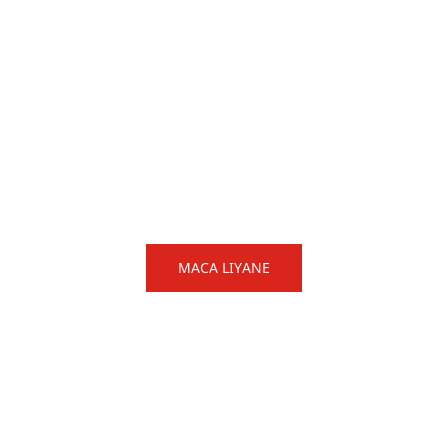
ake dhewe kanggo industri
OMAH
PRODUK
KUAT
AKTIVITAS
PA
dusen Profesional Peralatan War
aling canggih lan perusahaan presisi paling dhuwur 
MACA LIYANE