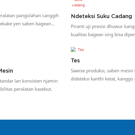
eralatan pangolahan canggih
Ndeteksi Suku Cadang
ekake yen saben bagean
Piranti uji presisi dhuwur kan
nthi ketat.
kualitas bagean sing bisa dipe
Tes
Sawise produksi, saben mesin 
Mesin
dideteksi kanthi ketat, kangg
tandar lan konsisten njamin
linuwih & stabilitase.
abilitas peralatan kasebut.