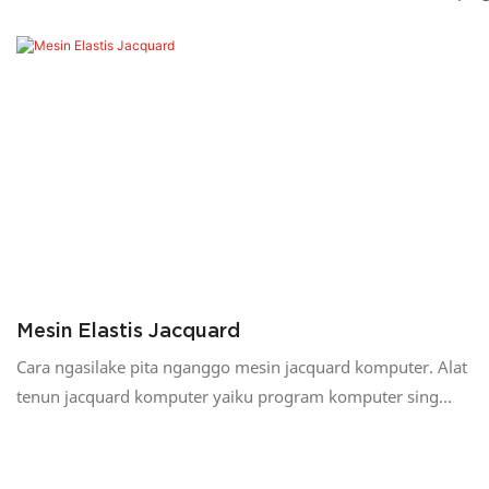
Mesin Elastis Jacquard
Cara ngasilake pita nganggo mesin jacquard komputer. Alat
tenun jacquard komputer yaiku program komputer sing
ngontrol mekanisme pemilihan jarum elektromagnetik mesin
jacquard komputer lan kerja sama karo gerakan mekanik alat
tenun kanggo nggayuh tenunan jacquard kain.