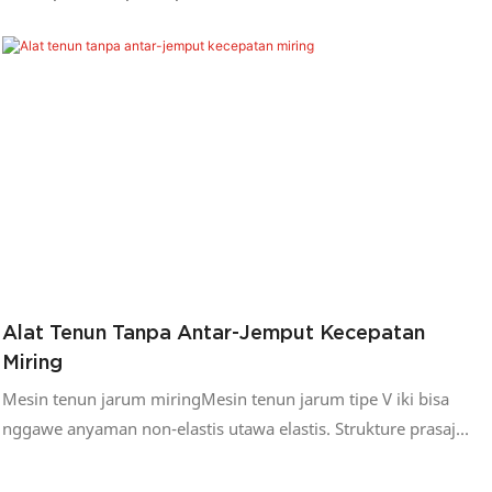
Alat Tenun Tanpa Antar-Jemput Kecepatan
Miring
Mesin tenun jarum miringMesin tenun jarum tipe V iki bisa
nggawe anyaman non-elastis utawa elastis. Strukture prasaja,
gampang dirawat, lan hemat biaya.Fitur mesin pembuat pita
katun1. Digunakake kanggo ngasilake elastis sing berkualitas