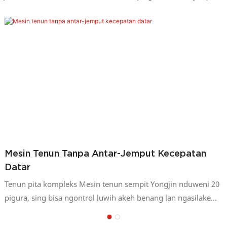
Mesin Tenun Tanpa Antar-Jemput Kecepatan
Datar
Tenun pita kompleks Mesin tenun sempit Yongjin nduweni 20
pigura, sing bisa ngontrol luwih akeh benang lan ngasilake
macem-macem kain sempit sing kompleks lan elastis utawa
non-elastis. Fitur mesin tenun jarum Yongjin 1. Metode sabuk