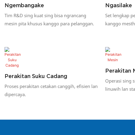
Ngembangake
Ngasilake
Tim R&D sing kuat sing bisa ngrancang
Set lengkap p
mesin pita khusus kanggo para pelanggan.
kanggo mesth
diprodhuksi ka
Perakitan 
Perakitan Suku Cadang
Operasi sing s
Proses perakitan cetakan canggih, efisien lan
linuwih lan st
dipercaya.