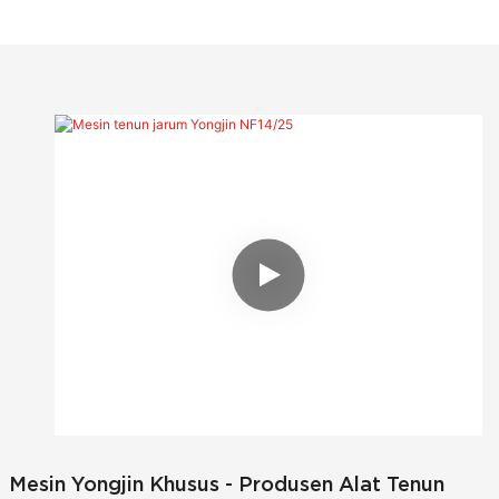
tinggi lan maneka warna ing sabuk non-elastis, kayata elastis
jeroan, pita, sabuk sepatu ing industri sandhangan, tali, pita
ing industri hadiah. Mesin iki nduweni kemampuan adaptasi
sing dhuwur lan digunakake kanthi wiyar lan jembar.
Mesin Yongjin Khusus - Produsen Alat Tenun