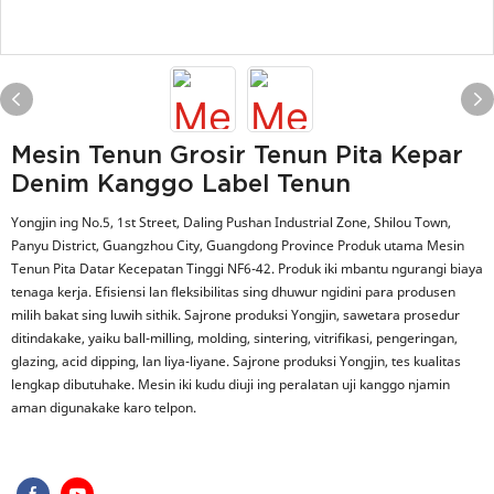
Mesin Tenun Grosir Tenun Pita Kepar
Denim Kanggo Label Tenun
Yongjin ing No.5, 1st Street, Daling Pushan Industrial Zone, Shilou Town,
Panyu District, Guangzhou City, Guangdong Province Produk utama Mesin
Tenun Pita Datar Kecepatan Tinggi NF6-42. Produk iki mbantu ngurangi biaya
tenaga kerja. Efisiensi lan fleksibilitas sing dhuwur ngidini para produsen
milih bakat sing luwih sithik. Sajrone produksi Yongjin, sawetara prosedur
ditindakake, yaiku ball-milling, molding, sintering, vitrifikasi, pengeringan,
glazing, acid dipping, lan liya-liyane. Sajrone produksi Yongjin, tes kualitas
lengkap dibutuhake. Mesin iki kudu diuji ing peralatan uji kanggo njamin
aman digunakake karo telpon.