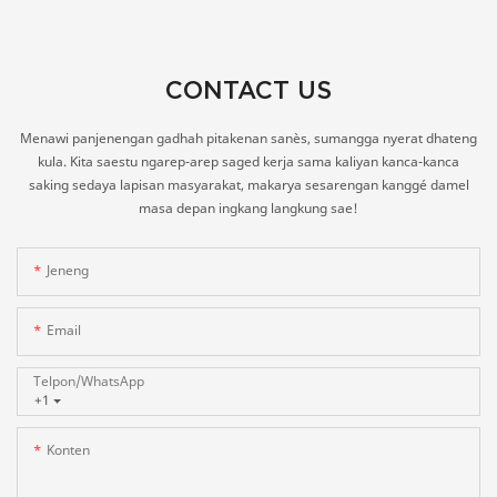
CONTACT US
Menawi panjenengan gadhah pitakenan sanès, sumangga nyerat dhateng
kula. Kita saestu ngarep-arep saged kerja sama kaliyan kanca-kanca
saking sedaya lapisan masyarakat, makarya sesarengan kanggé damel
masa depan ingkang langkung sae!
Jeneng
Email
Telpon/whatsApp
+1
Konten