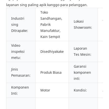
layanan sing paling apik kanggo para pelanggan.
Toko
Industri
Sandhangan,
Lokasi
Tur
sing
Pabrik
Showroom:
Ban
Ditrapake:
Manufaktur,
Kain Sempit
Video
Laporan
inspeksi
Disedhiyakake
Dis
Tes Mesin:
metu:
Garansi
Jinis
Produk Biasa
komponen
1 T
Pemasaran:
inti:
Komponen
Motor
Kondisi:
Any
Inti:
Kan
ben