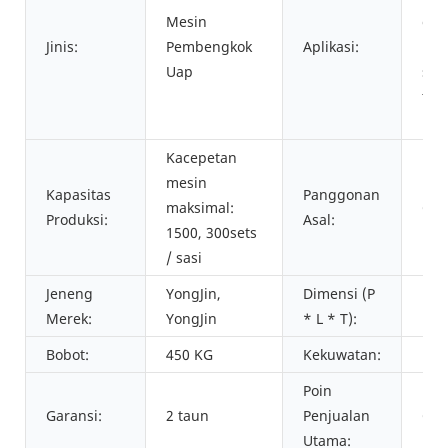
Mesin
cam
Jinis:
Pembengkok
Aplikasi:
nga
Uap
sem
tal
lan 
Kacepetan
mesin
Kapasitas
Panggonan
maksimal:
Gua
Produksi:
Asal:
1500, 300sets
/ sasi
Jeneng
YongJin,
Dimensi (P
1.0
Merek:
YongJin
* L * T):
Bobot:
450 KG
Kekuwatan:
1.5
Poin
Garansi:
2 taun
Penjualan
Gam
Utama: