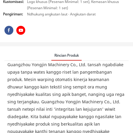
Kustomisasi:
Logo khusus (Pesenan Minimal: 1 set), Kemasan khusus
(Pesenan Minimal: 1 set)
Pengiriman:
Ndhukung angkutan laut · Angkutan darat
Rincian Produk
Guangzhou Yongjin Machinery Co., Ltd. tansah ngabdiake
upaya tanpa wates kanggo riset lan pangembangan
produk. Mesin warping otomatis kinerja keamanan
dhuwur kanggo kain tekstil sing sempit ora mung
nyedhiyakake kualitas sing apik banget, nanging uga rega
sing terjangkau. Guangzhou Yongjin Machinery Co., Ltd.
tansah netepi nilai inti 'integritas lan kejujuran' wiwit
diadegake. Kita bakal ngupayakake kanggo ngasilake lan
nyedhiyakake produk sing berkualitas apik lan
ngupayakake kanthi tenanan kanggo nyedhiyakake