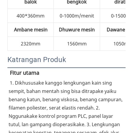
balok
bengkok
dirating
400*360mm
0-1000m/menit
0-1500rp
Ambane mesin
Dhuwure mesin
Dawane me
2320mm
1560mm
1050mm
Katrangan Produk
Fitur utama
1. Dikhususake kanggo lengkungan kain sing 
sempit, bahan mentah sing bisa ditrapake yaiku 
benang katun, benang viskosa, benang campuran, 
filamen poliester, serat elastis rendah. 2. 
Nggunakake kontrol program PLC, panel layar 
tutul, lan gampang dioperasikake. 3. Lengkungan 
kecepatan konstan, tegangan seragam, efek alus. 