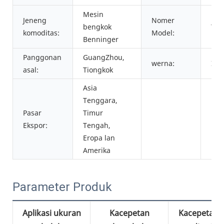
Mesin
Jeneng
Nomer
bengkok
YJ-Z
komoditas:
Model:
Benninger
Panggonan
GuangZhou,
werna:
Ijo
asal:
Tiongkok
Asia
Tenggara,
Pasar
Timur
Ekspor:
Tengah,
Eropa lan
Amerika
Parameter Produk
Aplikasi ukuran
Kacepetan
Kacepetan s