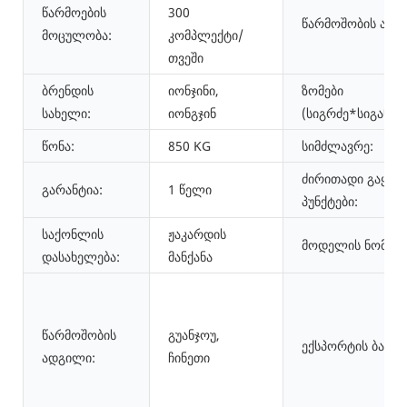
წარმოების
300
წარმოშობის ადგ
მოცულობა:
კომპლექტი/
თვეში
ბრენდის
იონჯინი,
ზომები
სახელი:
იონგჯინ
(სიგრძე*სიგანე*
წონა:
850 KG
სიმძლავრე:
ძირითადი გაყიდ
გარანტია:
1 წელი
პუნქტები:
საქონლის
ჟაკარდის
მოდელის ნომერი
დასახელება:
მანქანა
წარმოშობის
გუანჯოუ,
ექსპორტის ბაზრე
ადგილი:
ჩინეთი