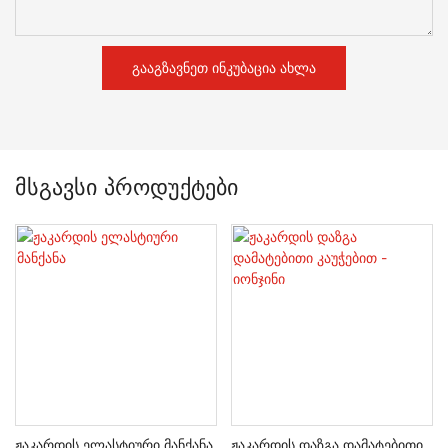
ᲒᲐᲐᲒᲖᲐᲕᲜᲔᲗ ᲘᲜᲙᲣᲑᲐᲪᲘᲐ ᲐᲮᲚᲐ
Მსგავსი Პროდუქტები
Ჟაკარდის Ელასტიური Მანქანა
Ჟაკარდის Დაზგა Დამატებითი