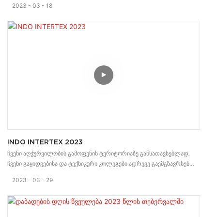
2023
03
18
მცხუნვარე მზის სხივების ხანგრძლივი ზემოქმედების შემდეგაც კი.
INDO INTERTEX 2023
ჩვენი აღჭურვილობის გამოფენის ტერიტორიაზე განსათავსებლად,
ჩვენი გაყიდვებისა და ტექნიკური კოლეგები ადრევე გაემგზავრნენ
ინდონეზიაში ჩვენი სტენდის მოსამზადებლად. მადლობა მათ
2023
03
29
შრომისმოყვარეობისთვის. INCO INTERTEX 2023 დღეს (29 მარტი)
გაიხსნა, 3-დღიანი გამოფენა. ჩვენი გუნდი მოთმინებითა და
პროფესიონალიზმით გაგვაცნობთ ჩვენი დანადგარების შესახებ
დეტალებს. კეთილი იყოს თქვენი მობრძანება ჩვენს HB-G5 სტენდზე.