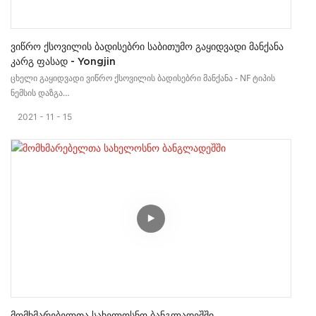
Ვიწრო Ქსოვილის Ბადისებრი Საბითუმო Გაყიდვადი Მანქანა
Კარგ Ფასად - Yongjin
ცხელი გაყიდვადი ვიწრო ქსოვილის ბადისებრი მანქანა - NF ტიპის
ნემსის დაზგა
ჩვენი NF სერიის ქსოვილს შესანიშნავი შესრულება აქვს მაღალი
2021
11
15
ხარისხის ელასტიური ქსოვილის წარმოებაში.
ამ დაზგას ბრტყელი ნაქსოვი სტრუქტურა აქვს. გამოდგება მაღალი
ხარისხის, ძნელად შესაცვლელი, ელასტიური ან არაელასტიური
ვიწრო ქსოვილებისთვის. როგორიცაა ტანსაცმელი, მკერდის ქამრები,
მხრის თასმები, ელასტიური ზოლები და ა.შ.
მომხმარებელმა გაზარდა ქსოვილის წარმოების ხაზი და შეიძინა NF
ქსოვილის დასამზადებელი მანქანების პარტია.
Მომხმარებელთა Სახელოსნო Ბანგლადეშში