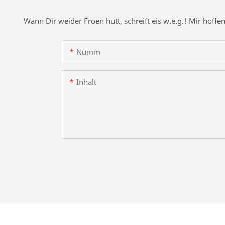
Wann Dir weider Froen hutt, schreift eis w.e.g.! Mir hof
Numm
Inhalt