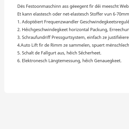
Dës Festoonmaschinn ass gëeegent fir déi meescht Webbi
Et kann elastesch oder net-elastesch Stoffer vun 6-70m
1. Adoptéiert Frequenzwandler Geschwindegkeetsreguléi
2. Héichgeschwindegkeet horizontal Packung, Erreechun
3. Schraufundriff Pressgurtsystem, einfach ze justifiéier
4.Auto Lift fir de Rimm ze sammelen, spuert mënschlec
5. Schalt de Fallgurt aus, héich Sécherheet.
6. Elektronesch Längtemessung, héich Genauegkeet.