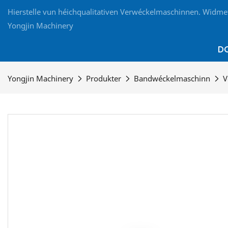
Hierstelle vun héichqualitativen Verwéckelmaschinnen. Widmet
Yongjin Machinery
D
Yongjin Machinery
Produkter
Bandwéckelmaschinn
V