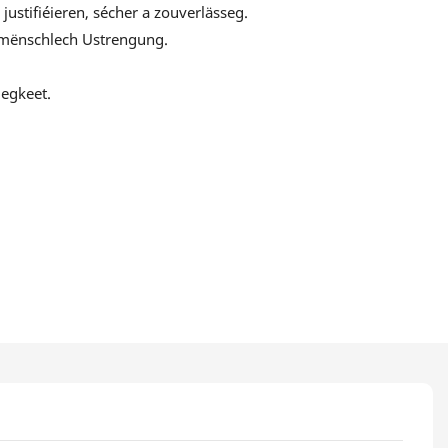
justifiéieren, sécher a zouverlässeg.
t mënschlech Ustrengung.
egkeet.