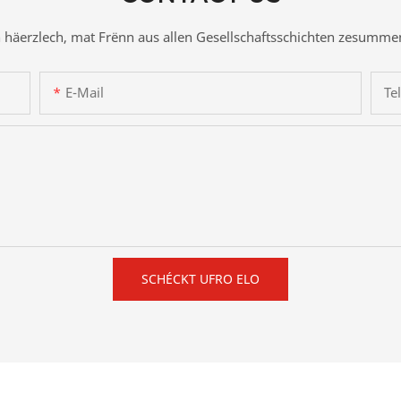
fen häerzlech, mat Frënn aus allen Gesellschaftsschichten zesumm
E-Mail
Te
SCHÉCKT UFRO ELO