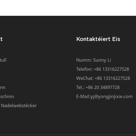
t
Kontaktéiert Eis
ull
Numm: Sunny Li
Telefon: +86 13316227528
WeChat: +86 13316227528
inn
Tel.: +86 20 34897728
schinn
E-Mail:
yj@yongjinjixie.com
ir Nadelwebstécker