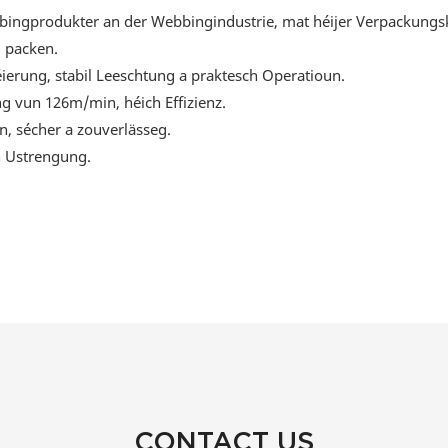
ngprodukter an der Webbingindustrie, mat héijer Verpackungskap
m packen.
erung, stabil Leeschtung a praktesch Operatioun.
g vun 126m/min, héich Effizienz.
en, sécher a zouverlässeg.
h Ustrengung.
CONTACT US