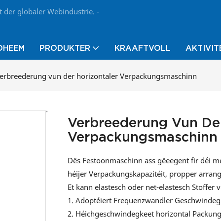
 der globaler Webindustrie. -
OHEEM
PRODUKTER
KRAAFTVOLL
AKTIVIT
erbreederung vun der horizontaler Verpackungsmaschinn
Verbreederung Vun Der
Verpackungsmaschinn
Dës Festoonmaschinn ass gëeegent fir déi 
héijer Verpackungskapazitéit, propper arrangé
Et kann elastesch oder net-elastesch Stoffe
1. Adoptéiert Frequenzwandler Geschwindegk
2. Héichgeschwindegkeet horizontal Packung,