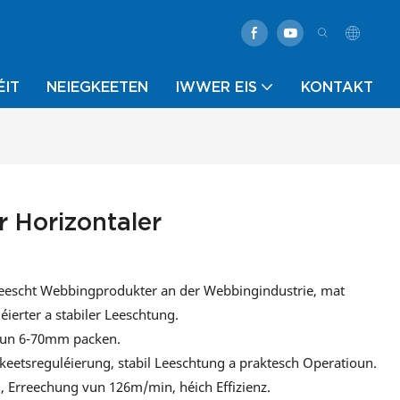
ÉIT
NEIEGKEETEN
IWWER EIS
KONTAKT
 Horizontaler
meescht Webbingprodukter an der Webbingindustrie, mat
ierter a stabiler Leeschtung.
r vun 6-70mm packen.
eetsreguléierung, stabil Leeschtung a praktesch Operatioun.
 Erreechung vun 126m/min, héich Effizienz.