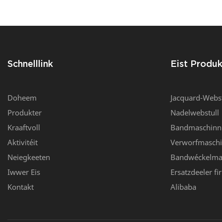
Schnelllink
Eist Produk
Doheem
Jacquard-Webst
Produkter
Nadelwebstull
Kraaftvoll
Bandmaschinn
Aktivitéit
Verworfmasch
Neiegkeeten
Bandwéckelma
Iwwer Eis
Ersatzdeeler f
Kontakt
Alibaba