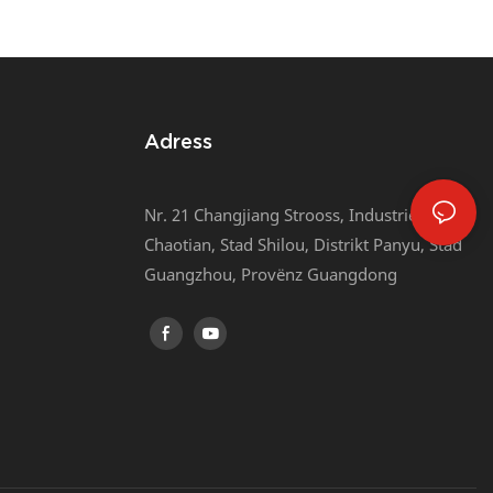
Adress
Nr. 21 Changjiang Strooss, Industriezon
Chaotian, Stad Shilou, Distrikt Panyu, Stad
Guangzhou, Provënz Guangdong