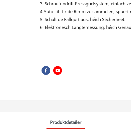
3. Schraufundriff Pressgurtsystem, einfach ze 
4.Auto Lift fir de Rimm ze sammelen, spuer
5. Schalt de Fallgurt aus, héich Sécherheet.
6. Elektronesch Längtemessung, héich Genau
Produktdetailer