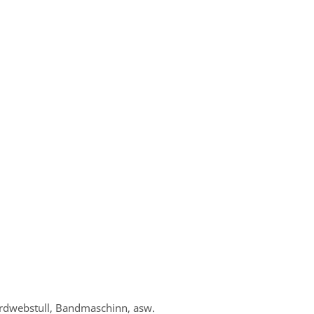
rdwebstull, Bandmaschinn, asw.