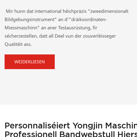
Mir hunn dat international héichpräzis "zweedimensionalt
Bildgebungsinstrument" an d'"dräikoordinaten-
Miessmaschinn" an aner Testausrüstung, fir
sécherzestellen, datt all Deel vun der zouverléisseger
Qualitéit ass.
WEIDERLIESEN
Personnaliséiert Yongjin Maschi
Professionell Bandwebstull Hier