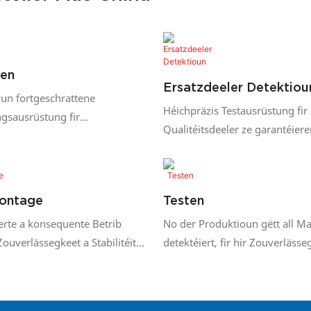
ren
Ersatzdeeler Detektiou
vun fortgeschrattene
Héichpräzis Testausrüstung fir
gsausrüstung fir
Qualitéitsdeeler ze garantéiere
, datt all Deel strikt
tt.
ontage
Testen
erte a konsequente Betrib
No der Produktioun gëtt all Ma
Zouverlässegkeet a Stabilitéit
detektéiert, fir hir Zouverlässe
stung.
Stabilitéit sécherzestellen.