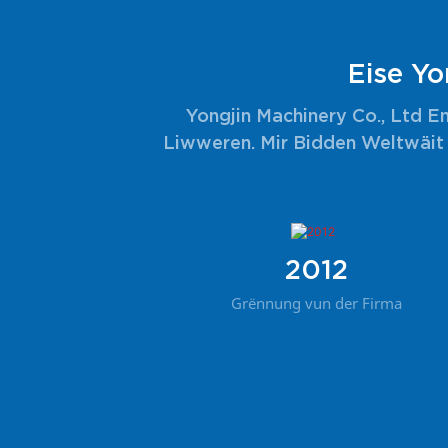
Eise Yo
Yongjin Machinery Co., Ltd E
Liwweren. Mir Bidden Weltwäit 
2012
Grënnung vun der Firma