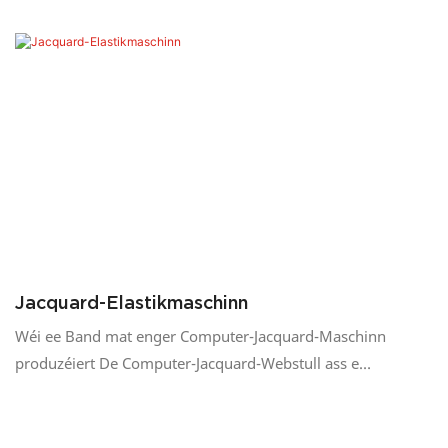
Jacquard-Elastikmaschinn
Wéi ee Band mat enger Computer-Jacquard-Maschinn
produzéiert De Computer-Jacquard-Webstull ass e
Computerprogramm, deen den elektromagnetesche
Nadelenauswielmechanismus vun der Computer-Jacquard-
Maschinn kontrolléiert a mat der mechanescher Bewegung