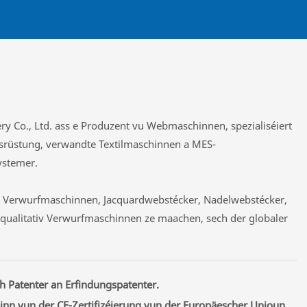
 Co., Ltd. ass e Produzent vu Webmaschinnen, spezialiséiert
rüstung, verwandte Textilmaschinnen a MES-
stemer.
n Verwurfmaschinnen, Jacquardwebstécker, Nadelwebstécker,
chqualitativ Verwurfmaschinnen ze maachen, sech der globaler
h Patenter an Erfindungspatenter.
inn vun der CE-Zertifizéierung vun der Europäescher Unioun