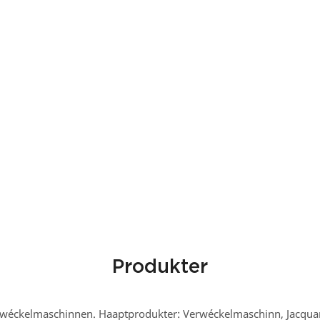
Produkter
erwéckelmaschinnen. Haaptprodukter: Verwéckelmaschinn, Jacqua