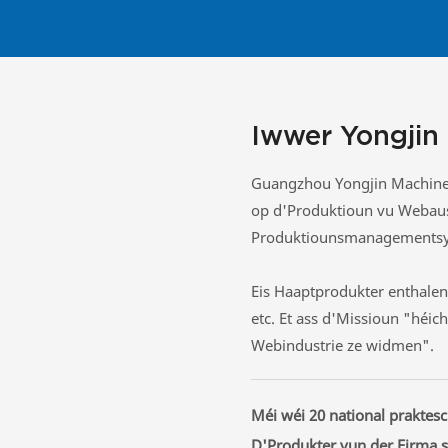
Iwwer Yongjin
Guangzhou Yongjin Machinery
op d'Produktioun vu Webaus
Produktiounsmanagementsy
Eis Haaptprodukter enthale
etc. Et ass d'Missioun "héi
Webindustrie ze widmen".
Méi wéi 20 national praktesc
D'Produkter vun der Firma s