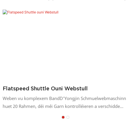
Flatspeed Shuttle Ouni Webstull
Weben vu komplexem BandD'Yongjin Schmuelwebmaschinn
huet 20 Rahmen, déi méi Garn kontrolléieren a verschidde
komplex an elastesch oder net-elastesch schmuel Stoffer
produzéiere kënnen.Eegeschafte vun der Yongjin
Nadelwebmaschinn1. Déi flaach Belt-out Method verbessert