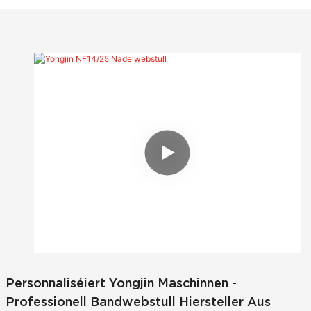
elastesche Rimm ze produzéieren, wéi Ënnerwäsch-Elastik,
Band, Schongriemen an der Kleederindustrie, Schnürsen,
Band an der Kaddoindustrie. D'Maschinn huet eng héich
Adaptabilitéit a gëtt a breeder Palette benotzt.
Personnaliséiert Yongjin Maschinnen -
Professionell Bandwebstull Hiersteller Aus