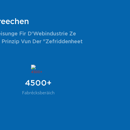
rreechen
éisunge Fir D'Webindustrie Ze
 Prinzip Vun Der "Zefriddenheet
4500+
Fabrécksberäich