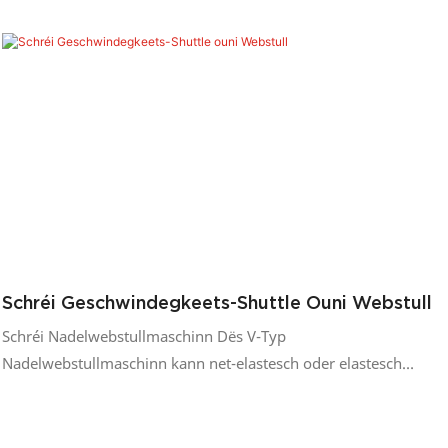
Schréi Geschwindegkeets-Shuttle Ouni Webstull
Schréi Nadelwebstullmaschinn Dës V-Typ
Nadelwebstullmaschinn kann net-elastesch oder elastesch
Gurte maachen. D'Struktur ass einfach, einfach ze pflegen a
kosteneffektiv. Eegeschafte vun der Baumwollbandmaschinn
1. Benotzt fir héichqualitativ, variéiert elastesch op net-