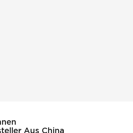
nnen
steller Aus China