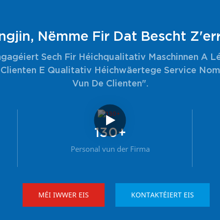
ngjin, Nëmme Fir Dat Bescht Z'e
ngagéiert Sech Fir Héichqualitativ Maschinnen A L
Clienten E Qualitativ Héichwäertege Service Nom
Vun De Clienten".
130+
Personal vun der Firma
MÉI IWWER EIS
KONTAKTÉIERT EIS