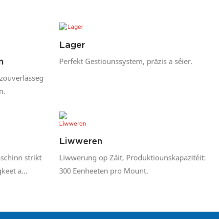
Lager
Perfekt Gestiounssystem, präzis a séier.
n
 zouverlässeg
n.
Liwweren
schinn strikt
Liwwerung op Zäit, Produktiounskapazitéit:
gkeet a
300 Eenheeten pro Mount.