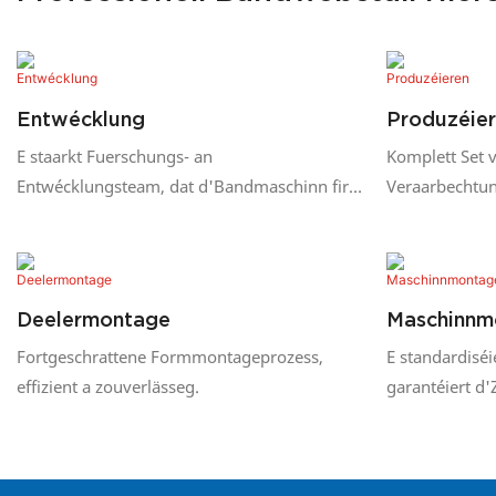
Entwécklung
Produzéie
E staarkt Fuerschungs- an
Komplett Set 
Entwécklungsteam, dat d'Bandmaschinn fir
Veraarbechtun
Clienten personaliséiere kann.
sécherzestellen
produzéiert gë
Deelermontage
Maschinnm
Fortgeschrattene Formmontageprozess,
E standardiséi
effizient a zouverlässeg.
garantéiert d'
vun der Ausrü