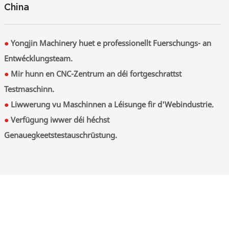
China
●
Yongjin Machinery huet e professionellt Fuerschungs- an
Entwécklungsteam.
●
Mir hunn en CNC-Zentrum an déi fortgeschrattst
Testmaschinn.
●
Liwwerung vu Maschinnen a Léisunge fir d'Webindustrie.
●
Verfügung iwwer déi héchst
Genauegkeetstestauschrüstung.