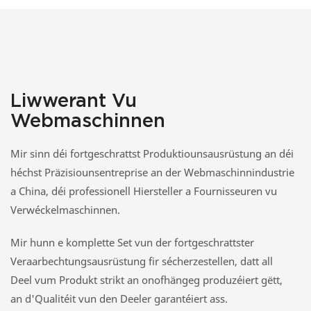
vum Webstull kooperéiert, fir d'Jacquard-Weben vum Stoff ze
realiséieren.
Liwwerant Vu
Webmaschinnen
Mir sinn déi fortgeschrattst Produktiounsausrüstung an déi
héchst Präzisiounsentreprise an der Webmaschinnindustrie
a China, déi professionell Hiersteller a Fournisseuren vu
Verwéckelmaschinnen.
Mir hunn e komplette Set vun der fortgeschrattster
Veraarbechtungsausrüstung fir sécherzestellen, datt all
Deel vum Produkt strikt an onofhängeg produzéiert gëtt,
an d'Qualitéit vun den Deeler garantéiert ass.