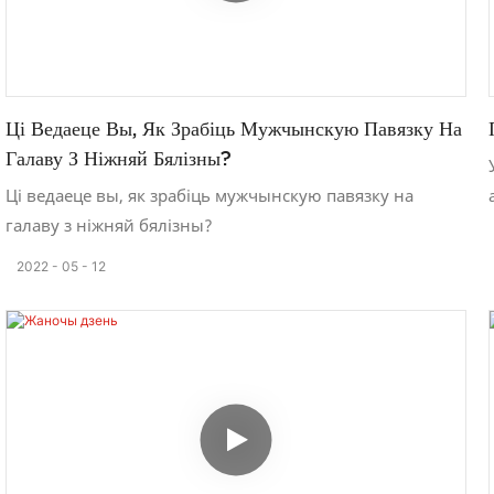
Ці Ведаеце Вы, Як Зрабіць Мужчынскую Павязку На
Галаву З Ніжняй Бялізны?
Ці ведаеце вы, як зрабіць мужчынскую павязку на
галаву з ніжняй бялізны?
2022
05
12