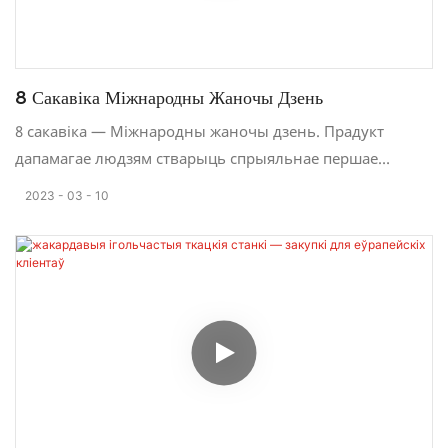
8 Сакавіка Міжнародны Жаночы Дзень
8 сакавіка — Міжнародны жаночы дзень. Прадукт
дапамагае людзям стварыць спрыяльнае першае
ўражанне на сумоўі пры прыёме на працу або нават
2023
03
10
можа дапамагчы ім пры сустрэчы з патэнцыйнымі
кліентамі.