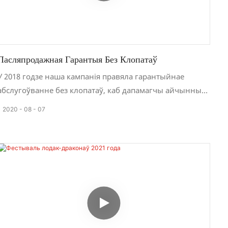
Пасляпродажная Гарантыя Без Клопатаў
У 2018 годзе наша кампанія правяла гарантыйнае
абслугоўванне без клопатаў, каб дапамагчы айчынным
кліентам, якія ўжо куплялі нашу прадукцыю, праверыць
2020
08
07
і адрамантаваць яе.
У нас ёсць поўная сістэма пасляпродажнага
абслугоўвання стужачных ткацкіх станкоў, якая
дазваляе хутка рэагаваць на патрэбы кліентаў і
своечасова і хутка вырашаць праблемы са ткацкімі
станкамі.