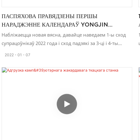
працуюць над вытворчасцю высакаякаснага стужачнага
абсталявання.
ПАСПЯХОВА ПРАВЯДЗЕНЫ ПЕРШЫ
НАРАДЖЭННЕ КАЛЕНДАРАЎ YONGJIN
MACHINERY 2022 І НАРАДЖЭННЕ
Набліжаецца новая вясна, давайце наведаем 1-ы сход
ПАДАБЫЦЦАЎ У 2021 ГОДЗЕ
супрацоўнікаў 2022 года і сход падзякі за 3-ці і 4-ты
квартал 2021 года, дзе ў 2021 годзе было шмат поспехаў.
2022
01
07