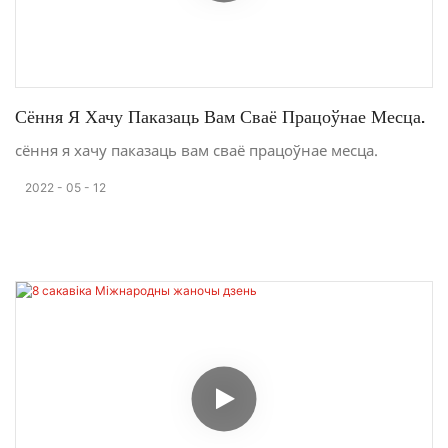
Сёння Я Хачу Паказаць Вам Сваё Працоўнае Месца.
сёння я хачу паказаць вам сваё працоўнае месца.
2022
05
12