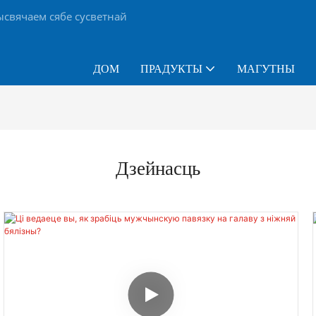
вячаем сябе сусветнай
ДОМ
ПРАДУКТЫ
МАГУТНЫ
Дзейнасць