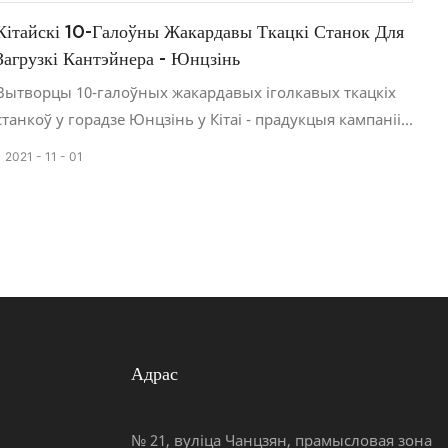
Кітайскі 10-Галоўны Жакардавы Ткацкі Станок Для
Загрузкі Кантэйнера - Юнцзінь
Вытворцы 10-галоўных жакардавых іголкавых ткацкіх
станкоў у горадзе Юнцзінь у Кітаі - прадукцыя кампаніі
сертыфікавана CE Еўрапейскім Саюзам.
2021
11
01
YONGJIN MACHINERY - прафесійны вытворца
жакардавых ткацкіх станкоў і ткацкіх станкоў у Кітаі. Мы
працуем у галіне ткацкіх станкоў для вузкіх тканін каля
10 гадоў. Каб задаволіць патрабаванні кліентаў, мы
вырабілі жакардавыя ткацкія станкі і ткацкія станкі са
звычайным корпусам ад 530 мм да 860 мм, ад 6-
галоўкавых да 10-галоўкавых станкоў.
10-галоўная жакардавая машына мае большую
Адрас
прадукцыйнасць са стабільнай хуткасцю, да 900-1000
абаротаў у хвіліну, што павялічвае вытворчасць на 60%.
№ 21, вуліца Чанцзян, прамысловая зона
Каб забяспечыць высокую і стабільную працу, мы