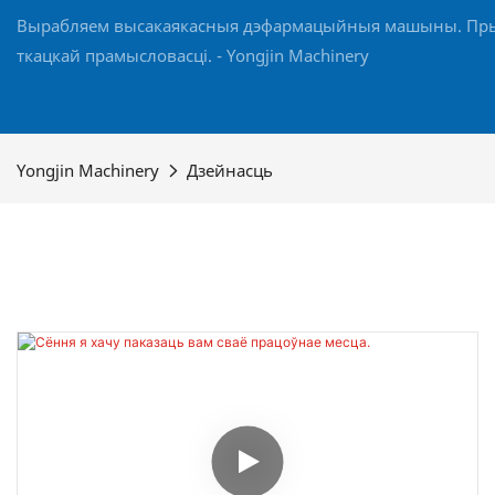
Вырабляем высакаякасныя дэфармацыйныя машыны. Прыс
ткацкай прамысловасці. - Yongjin Machinery
Yongjin Machinery
Дзейнасць