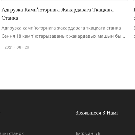
Адгрузка Камп'ютэрнага Жакардавага Ткацкага
Станка
Адгрузка камп'ютэрнага жакардавага ткацкага станка
Сёння 18 камп'ютарызаваных жакардавых машын былі
загружаныя ў тры кантэйнеры па 40 гігантаў.
2021
08
26
Гэтая партыя заказаў была атрымана з цяжкасцю, і
кліент параўнаў прадукцыю некалькіх айчынных
вытворцаў. Нарэшце,
Яны абралі наш камп'ютэрны жакардавы ткацкі станок
Yongjin. Дзякуй кліентам за давер да якасці нашых
машын.
ТАА «Yongjin Machinery» мае дасканалую сістэму
ўнутранага кіравання і імкнецца забяспечваць
т
Звяжыцеся З Намі
высакаякасную тэхніку.
і рашэнні для ткацкай прамысловасці. Мы забяспечваем
цкі станок
Імя: Сані Лі
якасны сэрвіс для кліентаў па ўсім свеце з прынцыпам