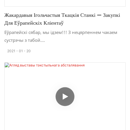
Жакардавыя Ігольчастыя Ткацкія Станкі — Закупкі
Для Еўрапейскіх Кліентаў
Еўрапейскі сябар, мы ідзем!!! З нецярпеннем чакаем
сустрэчы з табой.
З-за недахопу марскіх кантэйнераў заказ кантэйнераў
2021
01
20
для экспарту займае шмат часу.
Сёння ў сонечны дзень мы акуратна спакуем ткацкі
станок, камп'ютарызаваны жакардавы станок і
скручвальную машыну ў кантэйнер. Спадзяюся, што
гэтая партыя машын будзе дастаўлена кліентам як мага
хутчэй і паспрыяе павелічэнню вытворчых магутнасцей
кліентаў.
Наш ткацкі станок тыпу NF з плоскім механізмам
расшыўкі можа ткаць высакаякасныя эластычныя
стужкі. Гэтая машына вельмі папулярная ў Еўропе.