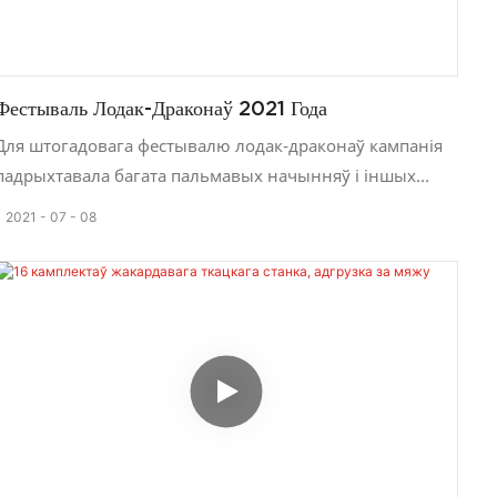
Фестываль Лодак-Драконаў 2021 Года
Для штогадовага фестывалю лодак-драконаў кампанія
падрыхтавала багата пальмавых начынняў і іншых
інгрэдыентаў. Калегі з розных аддзелаў сабраліся ў
2021
07
08
канферэнц-зале, каб разам прыгатаваць цзунцзы. Усе
цэлы дзень былі занятыя смехам, заварочваючы шмат
цзунцзы. Калі ўсе атрымалі цзунцзы, яны адчулі сябе
вельмі шчаслівымі. У гэтае асаблівае свята ўсе
збіраюцца разам, заварочваюць рысавыя клёцкі з
дабраславеннем і дзеляцца радасцю.
ТАА «Yongjin Machinery Co.» мае дасканалую сістэму
ўнутранага кіравання і імкнецца пастаўляць
высакаякаснае абсталяванне і рашэнні для ткацкай