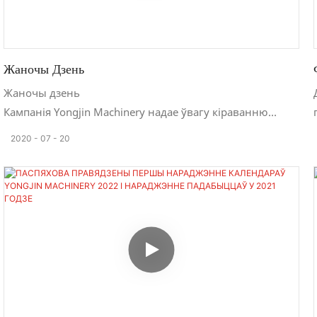
Жаночы Дзень
Жаночы дзень
Кампанія Yongjin Machinery надае ўвагу кіраванню
карпаратыўнай культурай. Кампанія дзякуе сваім
2020
07
20
супрацоўнікам і праводзіць розныя ўрачыстасці ў
святочныя дні. Стаўцеся да супрацоўнікаў як да членаў
сям'і. Кожны месяц ладзіцца дзень нараджэння.
Дазвольце супрацоўнікам выконваць вытворчасць
ткацкага станка ў прыемнай працоўнай атмасферы.
Гэты дзень — Жаночы дзень 8 сакавіка, і кампанія
рыхтуе святочныя падарункі для кожнай супрацоўніцы.
Усе былі вельмі рады атрымаць падарункі.
Нашы супрацоўнікі дзякуюць кампаніі і сумесна з ёй