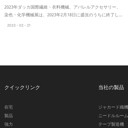
2023年ダッカ国際繊維・衣料機械、アパレルアクセサリー、
染色・化学機械展は、2023年2月18日に盛況のうちに終了しま
した。展示会では、古くからのお客様と多くの新規のお客様
2023
02
21
にお会いすることができました。皆様は当社の製品に大変ご
関心をお寄せくださり、その温かいご支援が私たちの原動力
となっています。今後も高品質な織機の開発に尽力し、世界
の織機業界に貢献してまいります。
クイックリンク
当社の製品
在宅
ジャカード織
製品
ニードルルー
強力
テープ製造機