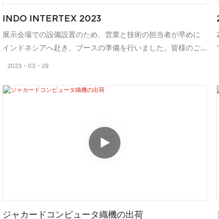
INDO INTERTEX 2023
展示会場での設備設置のため、営業と技術の担当者が早めに
インドネシアへ赴き、ブースの準備を行いました。皆様のご
尽力に感謝申し上げます。INCO INTERTEX 2023は本日（3月
2023
03
29
29日）より3日間開催されます。弊社のチームが、丁寧に、そ
して専門的に、機械の詳細をご説明いたします。HB-G5ブー
スへのご来場を心よりお待ちしております。
ジャカードコンピュータ織機の出荷