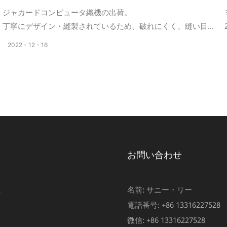
ジャカードコンピュータ織機の出荷。
丁寧にデザイン・縫製されているため、破れにくく、縫い目
も丈夫で、簡単に破れません。
2022
12
16
お問い合わせ
機
名前: サニー・リー
ム
電話番号: +86 13316227528
微信: +86 13316227528