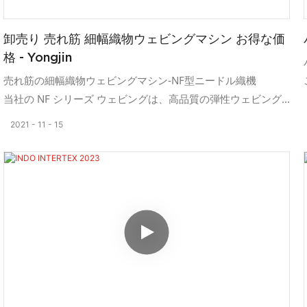
卸売り 売れ筋 細幅織物ウェビングマシン お得な価
格 - Yongjin
売れ筋の細幅織物ウェビングマシン-NF型ニードル織機
当社の NF シリーズ ウェビングは、高品質の弾性ウェビング
の製造において優れた性能を発揮します。
2021
11
15
この織機は平織り構造を採用しています。高品質で、織り替
えが困難な、伸縮性または非伸縮性の細幅織物に適していま
す。衣類、チェストベルト、ショルダーストラップ、ゴムバ
ンドなど。
お客様はウェビングの生産ラインを増強し、NF ウェビング マ
シンを一括購入しました。