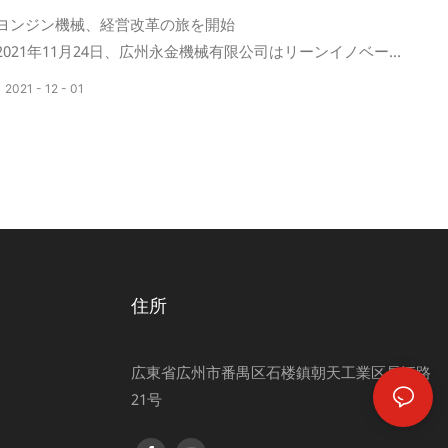
ヨンジン機械、経営改革の旅を開始
2021年11月24日、広州永金機械有限公司はリーンイノベーシ
ョンプロジェクト立ち上げ会議を盛大に開催しました。
2021
12
01
会議では、プロジェクトの組織体制と人事を発表し、変身し
たヨンジンが再び活性化し、会社、従業員、顧客、社会が
Win-Winの関係を築くことができるよう、出席者全員が自信
を深め、責任者と心から協力してプロジェクトを推進するこ
とを奨励した。
リーンイノベーションスタートアップカンファレンスの成功
は、ヨンジンカンパニーが再び飛躍への道を歩み始めたこと
を示しています。
住所
広東省広州市番禺区石楼鎮朝天工業区長江路
21号