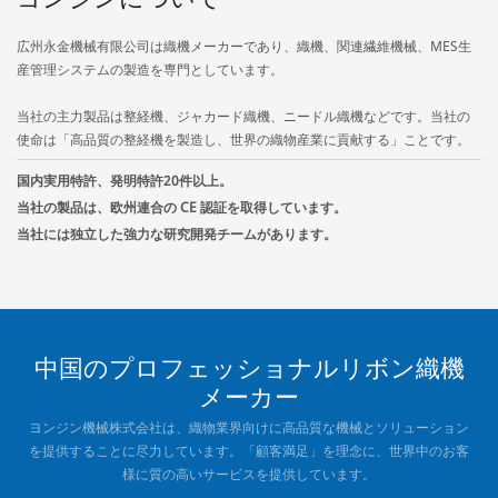
広州永金機械有限公司は織機メーカーであり、織機、関連繊維機械、MES生
産管理システムの製造を専門としています。
当社の主力製品は整経機、ジャカード織機、ニードル織機などです。当社の
使命は「高品質の整経機を製造し、世界の織物産業に貢献する」ことです。
国内実用特許、発明特許20件以上。
当社の製品は、欧州連合の CE 認証を取得しています。
当社には独立した強力な研究開発チームがあります。
中国のプロフェッショナルリボン織機
メーカー
ヨンジン機械株式会社は、織物業界向けに高品質な機械とソリューション
を提供することに尽力しています。「顧客満足」を理念に、世界中のお客
様に質の高いサービスを提供しています。