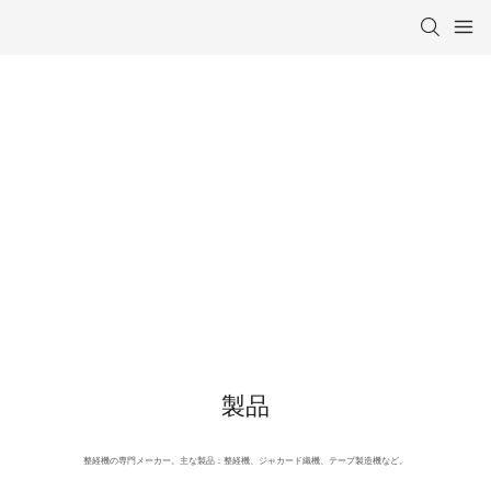
ワーピング機器の専門メーカー
製品
整経機の専門メーカー。主な製品：整経機、ジャカード織機、テープ製造機など。