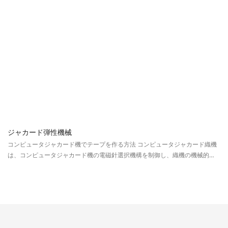
ジャカード弾性機械
フ
コンピュータジャカード機でテープを作る方法 コンピュータジャカード織機
複
は、コンピュータジャカード機の電磁針選択機構を制御し、織機の機械的動
よ
作と連携して生地のジャカード織りを実現するコンピュータプログラムで
な
す。
ア
数
で
密