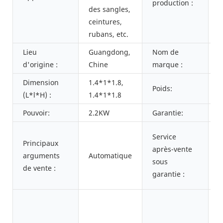
production :
1
des sangles,
3
ceintures,
u
rubans, etc.
Lieu
Guangdong,
Nom de
Y
d'origine :
Chine
marque :
Y
Dimension
1.4*1*1.8,
Poids:
4
(L*l*H) :
1.4*1*1.8
Pouvoir:
2.2KW
Garantie:
1
A
Service
Principaux
t
après-vente
arguments
Automatique
v
sous
de vente :
a
garantie :
e
P
d