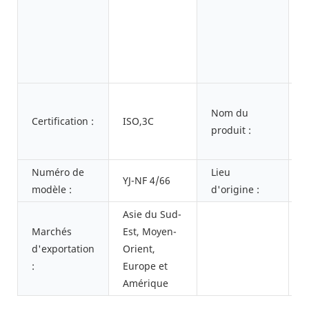
p
l
d
m
l
M
Nom du
a
Certification :
ISO,3C
produit :
p
é
Numéro de
Lieu
G
YJ-NF 4/66
modèle :
d'origine :
C
Asie du Sud-
Marchés
Est, Moyen-
d'exportation
Orient,
:
Europe et
Amérique