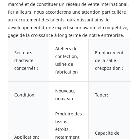
marché et de constituer un réseau de vente international.
Par ailleurs, nous accorderons une attention particulière
au recrutement des talents, garantissant ainsi le
développement d'une expertise innovante et compétitive,
gage de la croissance à long terme de notre entreprise.
T
Ateliers de
Secteurs
Emplacement
V
confection,
d'activité
de la salle
I
usine de
concernés :
d'exposition :
T
fabrication
B
M
Nouveau,
Condition:
Taper:
t
nouveau
n
Produire des
V
tissus
p
étroits,
Capacité de
m
Application:
notamment