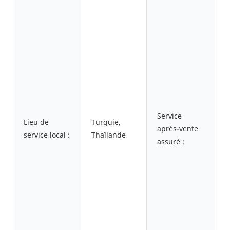
g
a
t
v
a
e
i
m
s
Service
f
Lieu de
Turquie,
après-vente
s
service local :
Thaïlande
assuré :
s
m
e
r
s
t
d