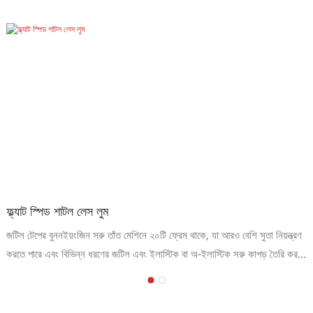
ফ্ল্যাট স্পিড শাটল লেস লুম
জটিল টেপের বুননইয়ংজিন সরু তাঁত মেশিনে ২০টি ফ্রেম থাকে, যা আরও বেশি সুতা নিয়ন্ত্রণ
করতে পারে এবং বিভিন্ন ধরণের জটিল এবং ইলাস্টিক বা অ-ইলাস্টিক সরু কাপড় তৈরি করতে
পারে।ইয়ংজিন সুই তাঁত মেশিনের বৈশিষ্ট্য ১. ফ্ল্যাট বেল্ট-আউট পদ্ধতি ওয়েবিং গঠন এবং
গুণমানকে আরও উন্নত করে।২. উচ্চ গতি, গতি ৬০০-১৫০০ আরপিএমে পৌঁছাতে পারে।৩.
স্টেপলেস ফ্রিকোয়েন্সি রূপান্তর ব্যবস্থা, পরিচালনা করা সহজ।৪. প্রধান ব্রেক সিস্টেম,