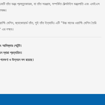
কটি তাঁত যন্ত্র প্রস্তুতকারক, যা তাঁত সরঞ্জাম, সম্পর্কিত টেক্সটাইল যন্ত্রপাতি এবং এমইএস
েষজ্ঞ।
র্পিং মেশিন, জ্যাকোয়ার্ড তাঁত, সুই তাঁত ইত্যাদি। এটি "উচ্চ মানের ওয়ার্পিং মেশিন তৈরি
া" এর লক্ষ্য।
ং আবিষ্কার পেটেন্ট।
 দ্বারা প্রত্যয়িত।
 গবেষণা ও উন্নয়ন দল রয়েছে।