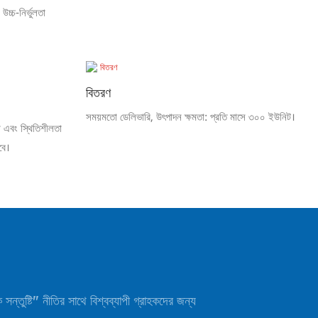
উচ্চ-নির্ভুলতা
বিতরণ
সময়মতো ডেলিভারি, উৎপাদন ক্ষমতা: প্রতি মাসে ৩০০ ইউনিট।
া এবং স্থিতিশীলতা
বে।
সন্তুষ্টি" নীতির সাথে বিশ্বব্যাপী গ্রাহকদের জন্য