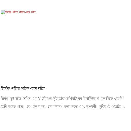
তির্যক গতির শাটল-কম তাঁত
তির্যক সুই তাঁত মেশিন এই V টাইপের সুই তাঁত মেশিনটি নন-ইলাস্টিক বা ইলাস্টিক ওয়েবিং
তৈরি করতে পারে। এর গঠন সহজ, রক্ষণাবেক্ষণ করা সহজ এবং সাশ্রয়ী। সুতির টেপ তৈরির
মেশিনের বৈশিষ্ট্য ১. নন-ইলাস্টিক বেল্টে উচ্চমানের, বিভিন্ন ধরণের ইলাস্টিক তৈরি করতে
ব্যবহার করা হয়, যেমন অন্তর্বাস ইলাস্টিক, ফিতা, পোশাক শিল্পে জুতা বেল্ট, লেইস, উপহার
শিল্পে ফিতা। মেশিনটি উচ্চ অভিযোজনযোগ্যতা সহ এবং প্রশস্ত এবং প্রশস্ত রানে ব্যবহৃত