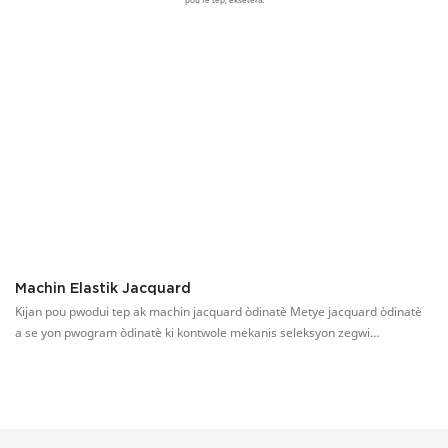
Machin Elastik Jacquard
Ti
Kijan pou pwodui tep ak machin jacquard òdinatè Metye jacquard òdinatè
Ti
a se yon pwogram òdinatè ki kontwole mekanis seleksyon zegwi
ko
elektwomayetik machin jacquard òdinatè a epi ki kolabore ak mouvman
os
mekanik metye a pou reyalize tise jacquard twal la.
pl
60
Si
pr