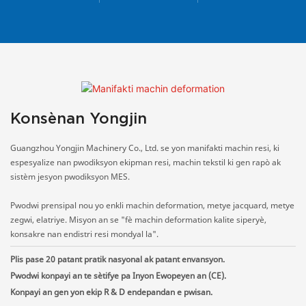
Konsènan Yongjin
Guangzhou Yongjin Machinery Co., Ltd. se yon manifakti machin resi, ki
espesyalize nan pwodiksyon ekipman resi, machin tekstil ki gen rapò ak
sistèm jesyon pwodiksyon MES.
Pwodwi prensipal nou yo enkli machin deformation, metye jacquard, metye
zegwi, elatriye. Misyon an se "fè machin deformation kalite siperyè,
konsakre nan endistri resi mondyal la".
Plis pase 20 patant pratik nasyonal ak patant envansyon.
Pwodwi konpayi an te sètifye pa Inyon Ewopeyen an (CE).
Konpayi an gen yon ekip R & D endepandan e pwisan.