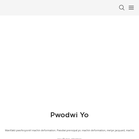
Manifakti Pwofesyonèl Ekipman
Deformation
Pwodwi Yo
Manifakti pwofesyonèl machin deformation. Pwodwi prensipal yo: machin deformation, metye jacquard, machin
pou fè tep, eksetera.