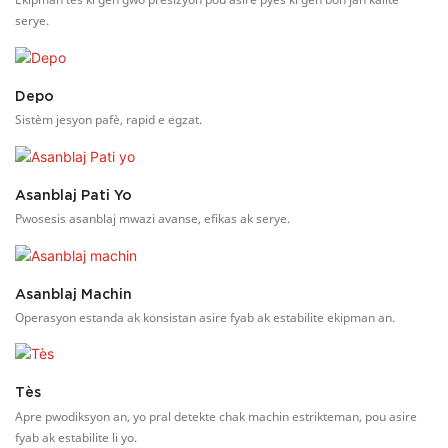
serye.
Depo
Sistèm jesyon pafè, rapid e egzat.
Asanblaj Pati Yo
Pwosesis asanblaj mwazi avanse, efikas ak serye.
Asanblaj Machin
Operasyon estanda ak konsistan asire fyab ak estabilite ekipman an.
Tès
Apre pwodiksyon an, yo pral detekte chak machin estrikteman, pou asire
fyab ak estabilite li yo.