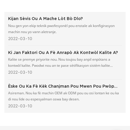
Kijan Sèvis Ou A Mache Lòt Bò Dlo?
Nou gen yon ekip teknik pwofesyonèl pou enstale ak konfigirasyon
machin nou yo vann aletranje.
2022
03
10
Ki Jan Faktori Ou A Fè Anrapò Ak Kontwòl Kalite A?
Kalite se premye priyorite nou. Nou toujou bay anpil enpòtans a
kontwòl kalite. Pwodwi nou an te pase sètifikasyon sistèm kalite
entènasyonal ISO9001.
2022
03
10
Èske Ou Ka Fè Kèk Chanjman Pou Mwen Pou Pwòp
Konsepsyon Mwen An?
Asireman. Nou ka fè machin OEM ak ODM pou ou osi lontan ke ou ka
di nou lide ou espesyalman oswa bay desen.
2022
03
10