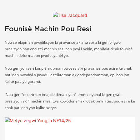
Founisè Machin Pou Resi
Nou se ekipman pwodiksyon ki pi avanse ak antrepriz ki gen pi gwo
presizyon nan endistri machin resi nan peyi Lachin, manifaktirè ak founisè
machin deformation pwofesyonèl yo.
Nou gen yon seri konplè ekipman pwosesis ki pi avanse pou asire ke chak
pati nan pwodwi a pwodui estrikteman ak endepandamman, epi bon jan
kalite pati yo garanti.
Nou gen "enstriman imaj de dimansyon" entènasyonal ki gen gwo
presizyon ak "machin mezi twa kowòdone" ak lòt ekipman tès, pou asire ke
chak pati gen yon kalite serye.