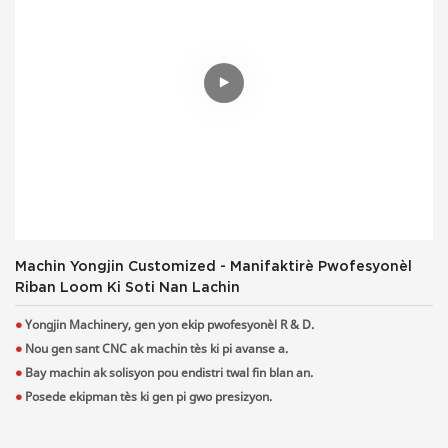
Machin Yongjin Customized - Manifaktirè Pwofesyonèl
Riban Loom Ki Soti Nan Lachin
●
Yongjin Machinery, gen yon ekip pwofesyonèl R & D.
●
Nou gen sant CNC ak machin tès ki pi avanse a.
●
Bay machin ak solisyon pou endistri twal fin blan an.
●
Posede ekipman tès ki gen pi gwo presizyon.