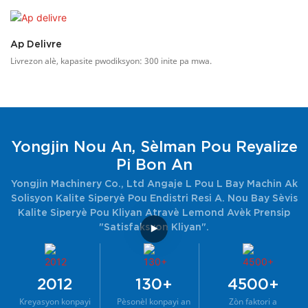
Ap Delivre
Livrezon alè, kapasite pwodiksyon: 300 inite pa mwa.
Yongjin Nou An, Sèlman Pou Reyalize
Pi Bon An
Yongjin Machinery Co., Ltd Angaje L Pou L Bay Machin Ak
Solisyon Kalite Siperyè Pou Endistri Resi A. Nou Bay Sèvis
Kalite Siperyè Pou Kliyan Atravè Lemond Avèk Prensip
"satisfaksyon Kliyan".
2012
130+
4500+
Kreyasyon konpayi
Pèsonèl konpayi an
Zòn faktori a