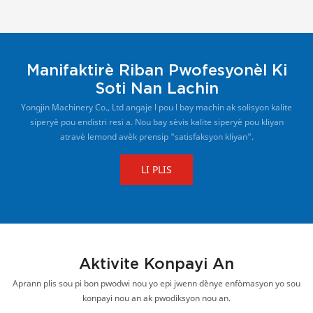
Manifaktirè Riban Pwofesyonèl Ki
Soti Nan Lachin
Yongjin Machinery Co., Ltd angaje l pou l bay machin ak solisyon kalite
siperyè pou endistri resi a. Nou bay sèvis kalite siperyè pou kliyan
atravè lemond avèk prensip "satisfaksyon kliyan".
LI PLIS
Aktivite Konpayi An
Aprann plis sou pi bon pwodwi nou yo epi jwenn dènye enfòmasyon yo sou
konpayi nou an ak pwodiksyon nou an.