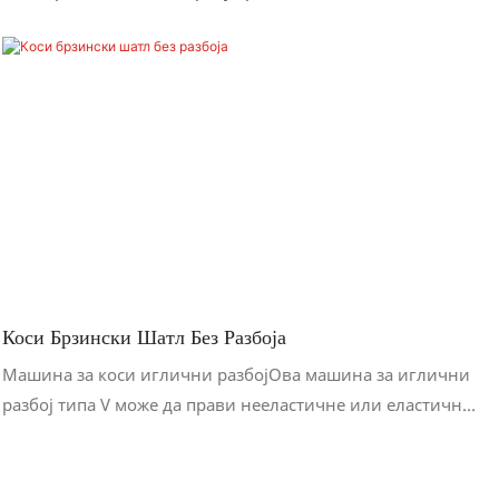
Коси Брзински Шатл Без Разбоја
Машина за коси иглични разбојОва машина за иглични
разбој типа V може да прави нееластичне или еластичне
траке. Структура је једноставна, лака за одржавање и
исплатива.Карактеристике машине за израду памучних
трака1. Користи се за производњу висококвалитетне,