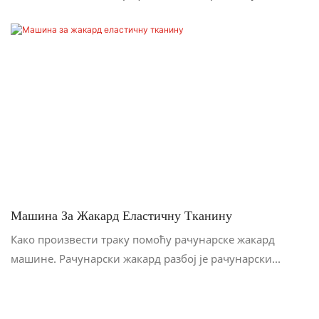
Машина За Жакард Еластичну Тканину
Како произвести траку помоћу рачунарске жакард
машине. Рачунарски жакард разбој је рачунарски
програм који контролише електромагнетни механизам за
избор игле рачунарске жакард машине и сарађује са
механичким кретањем разбоја како би се остварило