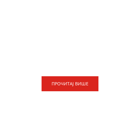
ите се глобалној индустрији
КУЋА
ПРОИЗВОДИ
МОЋАН
есионални Произвођач Опреме За Сав
 опрема и предузеће са највећом прецизношћу у и
ПРОЧИТАЈ ВИШЕ