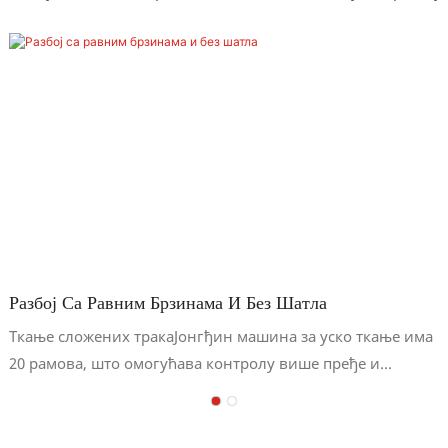
Разбој Са Равним Брзинама И Без Шатла
Ткање сложених тракаЈонгђин машина за уско ткање има
20 рамова, што омогућава контролу више пређе и
производњу разних сложених и еластичних или
нееластичних уских тканина.Карактеристике Јонгђин
машине за разбој са иглама1. Метода равног каиша