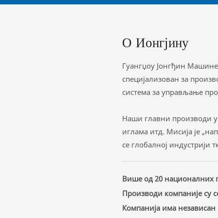
О Ионгјину
Гуангџоу Јонгђин Машинер
специјализован за произв
система за управљање пр
Наши главни производи ук
иглама итд. Мисија је „н
се глобалној индустрији т
Више од 20 националних п
Производи компаније су с
Компанија има независан 