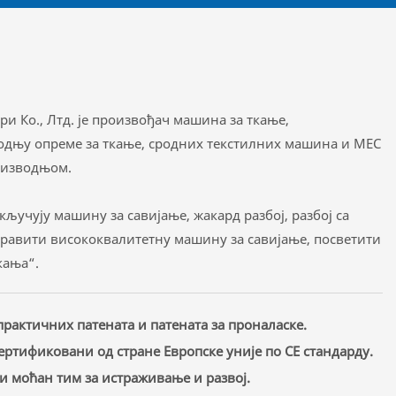
и Ко., Лтд. је произвођач машина за ткање,
одњу опреме за ткање, сродних текстилних машина и МЕС
оизводњом.
ључују машину за савијање, жакард разбој, разбој са
аправити висококвалитетну машину за савијање, посветити
кања“.
рактичних патената и патената за проналаске.
ертификовани од стране Европске уније по CE стандарду.
и моћан тим за истраживање и развој.