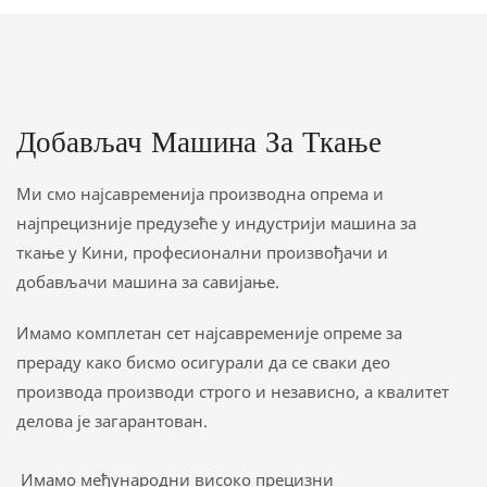
жакардно ткање тканине.
Добављач Машина За Ткање
Ми смо најсавременија производна опрема и
најпрецизније предузеће у индустрији машина за
ткање у Кини, професионални произвођачи и
добављачи машина за савијање.
Имамо комплетан сет најсавременије опреме за
прераду како бисмо осигурали да се сваки део
производа производи строго и независно, а квалитет
делова је загарантован.
Имамо међународни високо прецизни