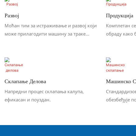
Развој
Продукција
Моћан тим за истраживање и развој који
Комплетан се
може прилагодити машину за траке
обраду како б
купцима.
део строго п
Склапање Делова
Машинско С
Напредни процес склапања калупа,
Стандардизов
ефикасан и поуздан.
обезбеђује п
опреме.