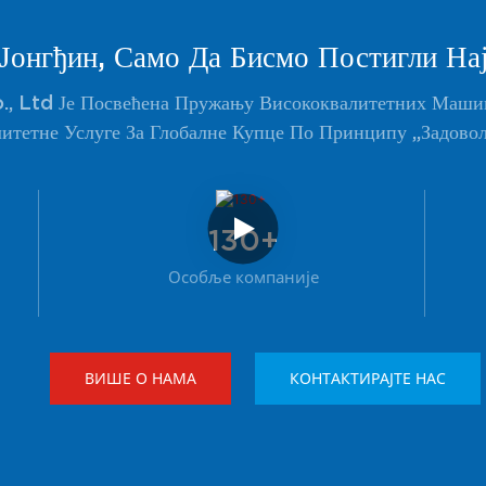
Јонгђин, Само Да Бисмо Постигли На
., Ltd Је Посвећена Пружању Висококвалитетних Машин
итетне Услуге За Глобалне Купце По Принципу „задовољ
130+
Особље компаније
ВИШЕ О НАМА
КОНТАКТИРАЈТЕ НАС