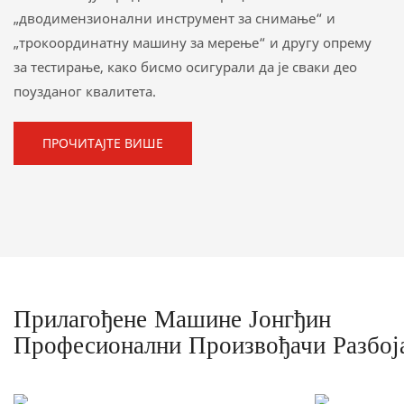
„дводимензионални инструмент за снимање“ и
„трокоординатну машину за мерење“ и другу опрему
за тестирање, како бисмо осигурали да је сваки део
поузданог квалитета.
ПРОЧИТАЈТЕ ВИШЕ
Прилагођене Машине Јонгђин
Професионални Произвођачи Разбоја