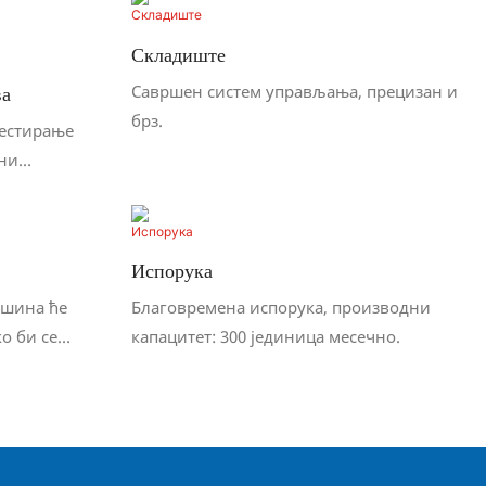
Складиште
Савршен систем управљања, прецизан и
ва
брз.
тестирање
ани
Испорука
ашина ће
Благовремена испорука, производни
о би се
капацитет: 300 јединица месечно.
и стабилност.