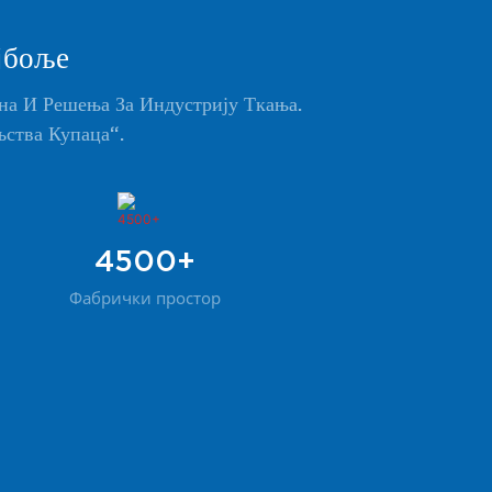
јбоље
а И Решења За Индустрију Ткања.
ства Купаца“.
4500+
Фабрички простор