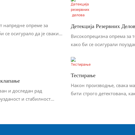
т напредне опреме за
Детекција Резервних Дело
и се осигурало да је сваки
Високопрецизна опрема за 
роизведен.
како би се осигурали поузд
квалитетни делови.
Тестирање
клапање
Након производње, свака м
ан и доследан рад
бити строго детектована, как
оузданост и стабилност
осигурала њена поузданост 