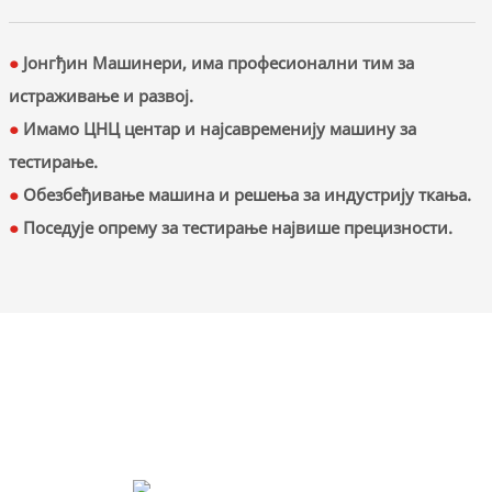
●
Јонгђин Машинери, има професионални тим за
истраживање и развој.
●
Имамо ЦНЦ центар и најсавременију машину за
тестирање.
●
Обезбеђивање машина и решења за индустрију ткања.
●
Поседује опрему за тестирање највише прецизности.