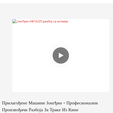
разноврсне еластичне траке на нееластичним
каишевима, као што су еластична трака за доњи веш,
траке, каишеви за ципеле у индустрији одеће, пертле,
траке у индустрији поклона. Машина је високе
прилагодљивости и користи се у широком спектру...
Прилагођене Машине Јонгђин - Професионални
Произвођачи Разбоја За Траке Из Кине