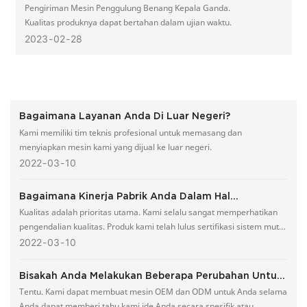
Pengiriman Mesin Penggulung Benang Kepala Ganda.
Kualitas produknya dapat bertahan dalam ujian waktu.
2023
02
28
Bagaimana Layanan Anda Di Luar Negeri?
Kami memiliki tim teknis profesional untuk memasang dan
menyiapkan mesin kami yang dijual ke luar negeri.
2022
03
10
Bagaimana Kinerja Pabrik Anda Dalam Hal
Pengendalian Mutu?
Kualitas adalah prioritas utama. Kami selalu sangat memperhatikan
pengendalian kualitas. Produk kami telah lulus sertifikasi sistem mutu
internasional ISO9001.
2022
03
10
Bisakah Anda Melakukan Beberapa Perubahan Untuk
Desain Saya Sendiri?
Tentu. Kami dapat membuat mesin OEM dan ODM untuk Anda selama
Anda dapat memberi tahu kami ide Anda secara spesifik atau