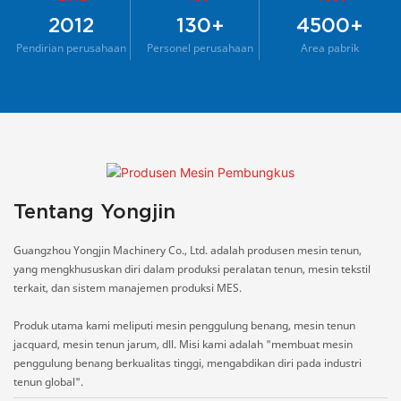
2012
130+
4500+
Pendirian perusahaan
Personel perusahaan
Area pabrik
Tentang Yongjin
Guangzhou Yongjin Machinery Co., Ltd. adalah produsen mesin tenun,
yang mengkhususkan diri dalam produksi peralatan tenun, mesin tekstil
terkait, dan sistem manajemen produksi MES.
Produk utama kami meliputi mesin penggulung benang, mesin tenun
jacquard, mesin tenun jarum, dll. Misi kami adalah "membuat mesin
penggulung benang berkualitas tinggi, mengabdikan diri pada industri
tenun global".