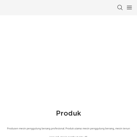
Produsen Profesional Peralatan
Pembengkokan
Produk
Produsen mesin penggulung benang profesional. Produk utama: mesin penggulung benang, mesin tenun
jacquard, mesin pembuat pita, dll.