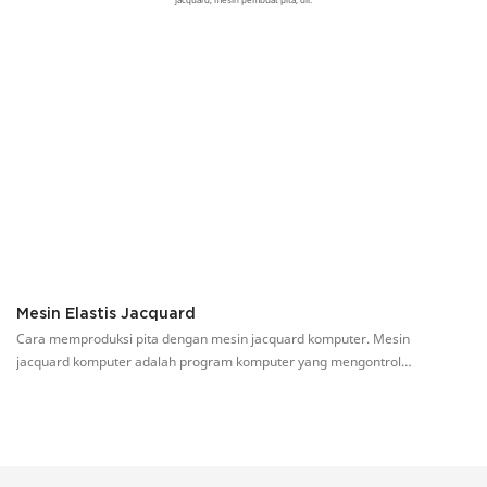
Mesin Elastis Jacquard
M
Cara memproduksi pita dengan mesin jacquard komputer. Mesin
Me
jacquard komputer adalah program komputer yang mengontrol
le
mekanisme pemilihan jarum elektromagnetik dari mesin jacquard
ko
komputer dan bekerja sama dengan gerakan mekanis mesin tenun untuk
1.
mewujudkan tenun jacquard pada kain.
le
3.
Si