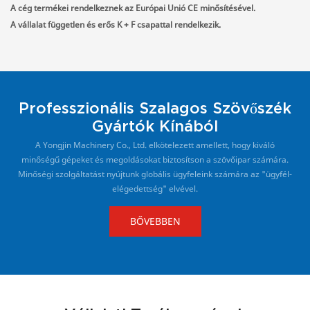
A cég termékei rendelkeznek az Európai Unió CE minősítésével.
A vállalat független és erős K + F csapattal rendelkezik.
Professzionális Szalagos Szövőszék
Gyártók Kínából
A Yongjin Machinery Co., Ltd. elkötelezett amellett, hogy kiváló
minőségű gépeket és megoldásokat biztosítson a szövőipar számára.
Minőségi szolgáltatást nyújtunk globális ügyfeleink számára az "ügyfél-
elégedettség" elvével.
BŐVEBBEN