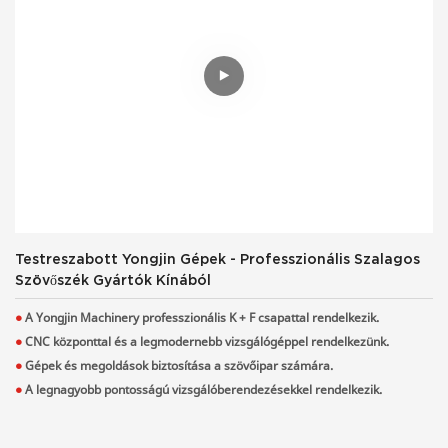
Testreszabott Yongjin Gépek - Professzionális Szalagos
Szövőszék Gyártók Kínából
●
A Yongjin Machinery professzionális K + F csapattal rendelkezik.
●
CNC központtal és a legmodernebb vizsgálógéppel rendelkezünk.
●
Gépek és megoldások biztosítása a szövőipar számára.
●
A legnagyobb pontosságú vizsgálóberendezésekkel rendelkezik.