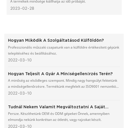
A termékek minősége kiállhatja az idő próbáját.
2023
02
28
Hogyan Működik A Szolgáltatásod Külföldön?
Professzionális műszaki csapatunk van a külföldre értékesített gépünk
telepítéséhez és beállításához.
2022
03
10
Hogyan Teljesít A Gyár A Minőségellenőrzés Terén?
A minőség az elsődleges szempont. Mindig nagy hangsúlyt fektetünk
a minőségellenőrzésre. Termékünk megfelelt az ISO9001 nemzetközi
minőségbiztosítási rendszer tanúsítványának.
2022
03
10
Tudnál Nekem Valamit Megváltoztatni A Saját
Tervemhez?
Persze. Készíthetünk OEM és ODM gépeket Önnek, amennyiben
elmondja nekünk konkrétan az ötletét, vagy rajzokat készít.
2022
03
10