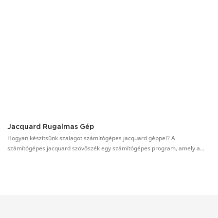
Jacquard Rugalmas Gép
L
Hogyan készítsünk szalagot számítógépes jacquard géppel? A
Ko
számítógépes jacquard szövőszék egy számítógépes program, amely a
re
számítógépes jacquard gép elektromágneses tűkiválasztó
ös
mechanizmusát vezérli, és együttműködik a szövőszék mechanikus
Yo
mozgásával a szövet jacquard szövésének megvalósításához.
he
se
fr
me