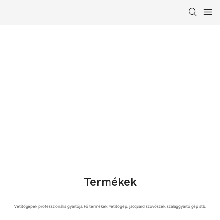
Vetítőberendezések Professzionális
Gyártója
Termékek
Vetítógépek professzionális gyártója. Fő termékek: vetítógép, jacquard szövőszék, szalaggyártó gép stb.