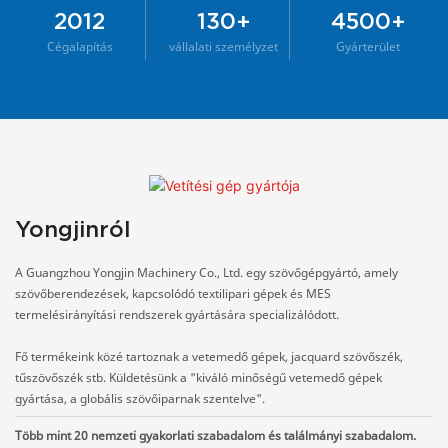
2012
130+
4500+
Cégalapítás
vállalati személyzet
Gyárterület
Yongjinról
A Guangzhou Yongjin Machinery Co., Ltd. egy szövőgépgyártó, amely
szövőberendezések, kapcsolódó textilipari gépek és MES
termelésirányítási rendszerek gyártására specializálódott.
Fő termékeink közé tartoznak a vetemedő gépek, jacquard szövőszék,
tűszövőszék stb. Küldetésünk a "kiváló minőségű vetemedő gépek
gyártása, a globális szövőiparnak szentelve".
Több mint 20 nemzeti gyakorlati szabadalom és találmányi szabadalom.